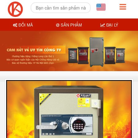
ĐỔI MÃ
SẢN PHẨM
ĐẠI LÝ