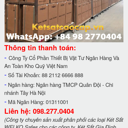
Thông tin thanh toán:
-
Công Ty Cổ Phần Thiết Bị Vật Tư Ngân Hàng Và
An Toàn Kho Quỹ Việt Nam
-
Số Tài Khoản: 88 2112 6666 888
-
Ngân hàng: Ngân hàng TMCP Quân Đội - Chi
nhánh Tây Hà Nội
-
Mã Ngân Hàng: 01311001
Liên hệ: 098.277.0404
(Công ty chuyên sản xuất phân phối các loại Két Sắt
WELKO Safes cho các công ty, Két Sắt Gia Đình,