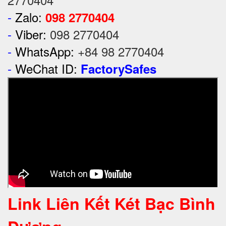
-
Zalo:
098 2770404
-
Viber:
098 2770404
-
WhatsApp:
+84 98 2770404
-
WeChat ID:
FactorySafes
Link Liên Kết Két Bạc Bình