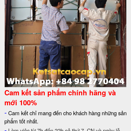
Cam kết
sản phẩm chính hãng và
mới 100%
-
Cam kết chỉ mang đến cho khách hàng những sản
phẩm tốt nhất.
-
Làm việc từ 7h đến 22h cả thứ 7, CN và ngày lễ.