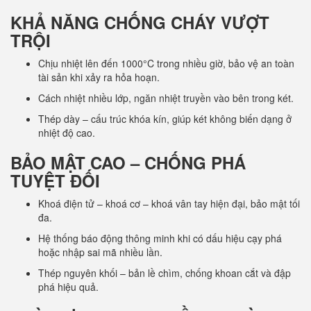
KHẢ NĂNG CHỐNG CHÁY VƯỢT
TRỘI
Chịu nhiệt lên đến 1000°C trong nhiều giờ, bảo vệ an toàn
tài sản khi xảy ra hỏa hoạn.
Cách nhiệt nhiều lớp, ngăn nhiệt truyền vào bên trong két.
Thép dày – cấu trúc khóa kín, giúp két không biến dạng ở
nhiệt độ cao.
BẢO MẬT CAO – CHỐNG PHÁ
TUYỆT ĐỐI
Khoá điện tử – khoá cơ – khoá vân tay hiện đại, bảo mật tối
đa.
Hệ thống báo động thông minh khi có dấu hiệu cạy phá
hoặc nhập sai mã nhiều lần.
Thép nguyên khối – bản lề chìm, chống khoan cắt và đập
phá hiệu quả.