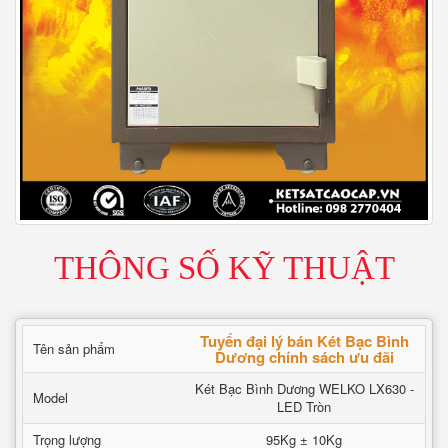
THÔNG SỐ KỸ THUẬT
Tuyển đại lý bán Két Bạc Bình
Tên sản phẩm
Dương chính sách ưu đãi
Két Bạc Bình Dương WELKO LX630 -
Model
LED Tròn
Trọng lượng
95Kg ± 10Kg