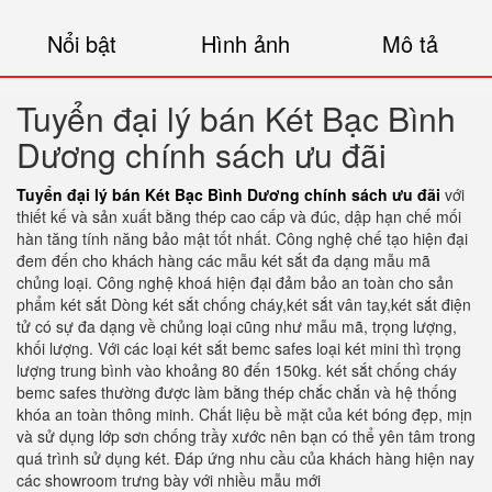
Nổi bật
Hình ảnh
Mô tả
Tuyển đại lý bán Két Bạc Bình
Dương chính sách ưu đãi
Tuyển đại lý bán Két Bạc Bình Dương chính sách ưu đãi
với
thiết kế và sản xuất bằng thép cao cấp và đúc, dập hạn chế mối
hàn tăng tính năng bảo mật tốt nhất. Công nghệ chế tạo hiện đại
đem đến cho khách hàng các mẫu két sắt đa dạng mẫu mã
chủng loại. Công nghệ khoá hiện đại đảm bảo an toàn cho sản
phẩm két sắt Dòng két sắt chống cháy,két sắt vân tay,két sắt điện
tử có sự đa dạng về chủng loại cũng như mẫu mã, trọng lượng,
khối lượng. Với các loại két sắt bemc safes loại két mini thì trọng
lượng trung bình vào khoảng 80 đến 150kg. két sắt chống cháy
bemc safes thường được làm bằng thép chắc chắn và hệ thống
khóa an toàn thông minh. Chất liệu bề mặt của két bóng đẹp, mịn
và sử dụng lớp sơn chống trầy xước nên bạn có thể yên tâm trong
quá trình sử dụng két. Đáp ứng nhu cầu của khách hàng hiện nay
các showroom trưng bày với nhiều mẫu mới