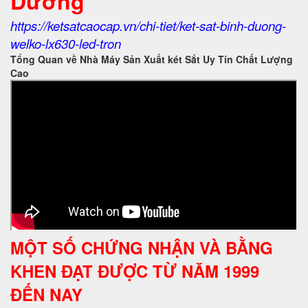
Dương
https://ketsatcaocap.vn/chi-tiet/ket-sat-binh-duong-
welko-lx630-led-tron
Tổng Quan về Nhà Máy Sản Xuất két Sắt Uy Tín Chất Lượng
Cao
MỘT SỐ CHỨNG NHẬN VÀ BẰNG
KHEN ĐẠT ĐƯỢC TỪ NĂM 1999
ĐẾN NAY