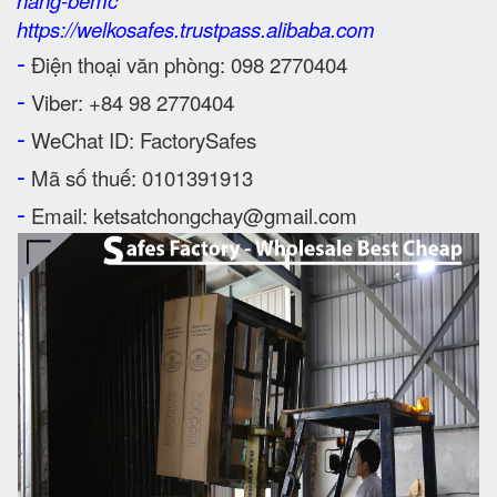
hang-bemc
https://welkosafes.trustpass.alibaba.com
-
Điện thoại văn phòng: 098 2770404
-
Viber: +84 98 2770404
-
WeChat ID: FactorySafes
-
Mã số thuế: 0101391913
-
Email: ketsatchongchay@gmail.com