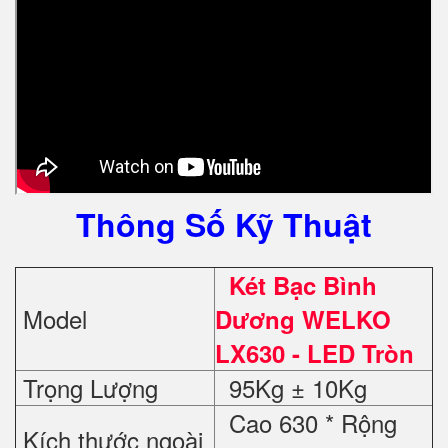
Thông Số Kỹ Thuật
Két Bạc Bình
Model
Dương WELKO
LX630 - LED Tròn
Trọng Lượng
95Kg ± 10Kg
Cao 630 * Rộng
Kích thước ngoài