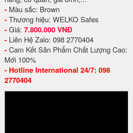
Màu sắc: Brown
-
Thương hiệu: WELKO Safes
-
Giá:
-
7.800.000 VNĐ
Liên Hệ Zalo: 098 2770404
-
Cam Kết Sản Phẩm Chất Lượng Cao:
-
Mới 100%
-
Hotline International 24/7: 098
2770404