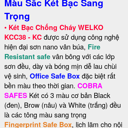
Màu Sắc Két Bạc Sang
Trọng
•
Két Bạc Chống Cháy WELKO
được sử dụng công nghệ
KCC38 - KC
hiện đại sơn nano vân búa,
Fire
vân bông với các lớp
Resistant safe
sơn đều, dày và bóng mịn dễ lau chùi
vệ sinh,
đặc biệt rất
Office Safe Box
bền màu theo thời gian.
COBRA
Két có 3 màu cơ bản Black
SAFES
(đen), Brow (nâu) và White (trắng) đều
là các tông màu sang trọng
, lịch lãm cho nội
Fingerprint Safe Box