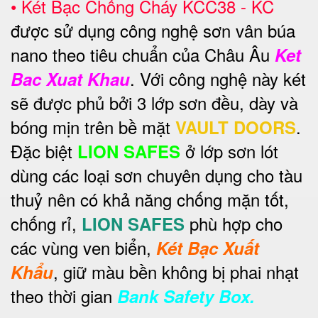
•
Két Bạc Chống Cháy KCC38 - KC
được sử dụng công nghệ sơn vân búa
nano theo tiêu chuẩn của Châu Âu
Ket
. Với công nghệ này két
Bac Xuat Khau
sẽ được phủ bởi 3 lớp sơn đều, dày và
bóng mịn trên bề mặt
.
VAULT DOORS
Đặc biệt
ở lớp sơn lót
LION SAFES
dùng các loại sơn chuyên dụng cho tàu
thuỷ nên có khả năng chống mặn tốt,
chống rỉ,
phù hợp cho
LION SAFES
các vùng ven biển,
Két Bạc Xuất
, giữ màu bền không bị phai nhạt
Khẩu
theo thời gian
Bank Safety Box.