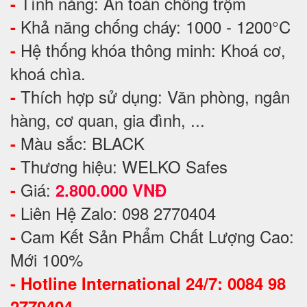
Tính năng: An toàn chống trộm
-
Khả năng chống cháy: 1000 - 1200°C
-
Hệ thống khóa thông minh: Khoá cơ,
-
khoá chìa.
Thích hợp sử dụng: Văn phòng, ngân
-
hàng, cơ quan, gia đình, ...
Màu sắc: BLACK
-
Thương hiệu: WELKO Safes
-
Giá:
-
2.800.000 VNĐ
Liên Hệ Zalo: 098 2770404
-
Cam Kết Sản Phẩm Chất Lượng Cao:
-
Mới 100%
-
Hotline International 24/7: 0084 98
2770404