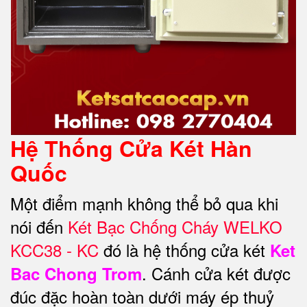
Hệ Thống Cửa Két Hàn
Quốc
Một điểm mạnh không thể bỏ qua khi
nói đến
Két Bạc Chống Cháy WELKO
KCC38 - KC
đó là hệ thống cửa két
Ket
. Cánh cửa két được
Bac Chong Trom
đúc đặc hoàn toàn dưới máy ép thuỷ