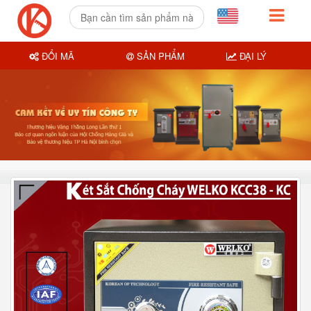
ĐỔI MÃ
SẢN PHẨM
ĐẠI LÝ