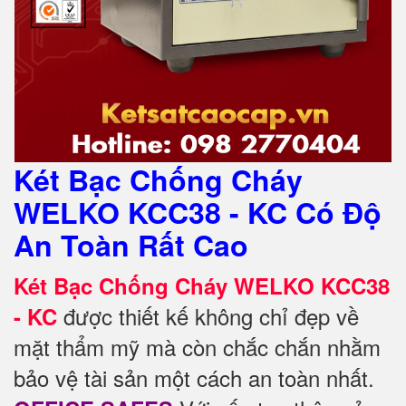
Két Bạc Chống Cháy
WELKO KCC38 - KC Có Độ
An Toàn Rất Cao
Két Bạc Chống Cháy WELKO
KCC38
được thiết kế không chỉ đẹp về
- KC
mặt thẩm mỹ mà còn chắc chắn nhằm
bảo vệ tài sản một cách an toàn nhất.