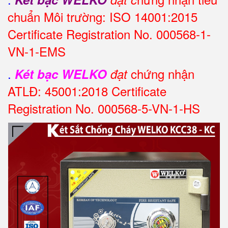
chuẩn Môi trường: ISO 14001:2015
Certificate Registration No. 000568-1-
VN-1-EMS
.
chứng nhận
Két bạc WELKO
đạt
ATLĐ: 45001:2018 Certificate
Registration No. 000568-5-VN-1-HS