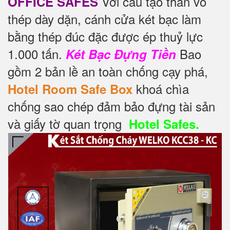
Với cấu tạo thân vỏ
OFFICE SAFES
thép dày dặn, cánh cửa két bạc làm
bằng thép đúc đặc được ép thuỷ lực
1.000 tấn.
Bao
Két Bạc Đựng Tiền
gồm 2 bản lề an toàn chống cạy phá,
khoá chìa
Hotel Room Safe Box
chống sao chép đảm bảo đựng tài sản
và giấy tờ quan trọng
Hotel Safes.