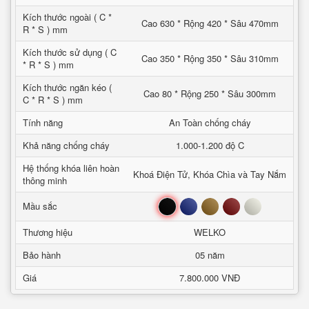
Kích thước ngoài ( C *
Cao 630 * Rộng 420 * Sâu 470mm
R * S ) mm
Kích thước sử dụng ( C
Cao 350 * Rộng 350 * Sâu 310mm
* R * S ) mm
Kích thước ngăn kéo (
Cao 80 * Rộng 250 * Sâu 300mm
C * R * S ) mm
Tính năng
An Toàn chống cháy
Khả năng chống cháy
1.000-1.200 độ C
Hệ thống khóa liên hoàn
Khoá Điện Tử, Khóa Chìa và Tay Nắm
thông minh
Đen
Xanh
Nâu
Đỏ
Trắng
Mầu sắc
Thương hiệu
WELKO
Bảo hành
05 năm
Giá
7.800.000 VNĐ