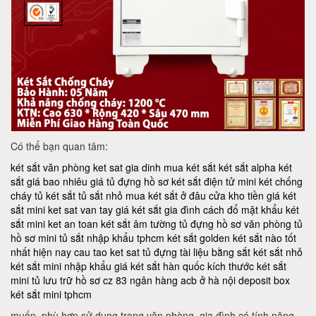
Có thể bạn quan tâm:
két sắt văn phòng
ket sat gia dinh
mua két sắt
két sắt alpha
két
sắt giá bao nhiêu
giá tủ đựng hồ sơ
két sắt điện tử mini
két chống
cháy
tủ két sắt
tủ sắt nhỏ
mua két sắt ở đâu
cửa kho tiền
giá két
sắt mini
ket sat van tay
giá két sắt gia đình
cách đổ mật khẩu két
sắt mini
ket an toan
két sắt âm tường
tủ đựng hồ sơ văn phòng
tủ
hồ sơ mini
tủ sắt nhập khẩu tphcm
két sắt golden
két sắt nào tốt
nhất hiện nay
cau tao ket sat
tủ đựng tài liệu bằng sắt
két sắt nhỏ
két sắt mini nhập khẩu
giá két sắt hàn quốc
kích thước két sắt
mini
tủ lưu trữ hồ sơ
cz 83
ngân hàng acb ở hà nội
deposit box
két sắt mini tphcm
muốn, phù hợp sử dụng trong văn phòng, gia đình có tính năng