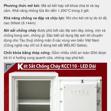
Phương thức mở két:
Mã số kết hợp với khoá chia bi và tay
cầm. Khả năng chống lửa lên đến 1.200°C trong 2 giờ.
Khả năng chống va đập và chịu lực
: Khi cho két rơi tự do từ độ
cao 30feet (9.144m).
Két sắt chống cháy
được phủ bởi các lớp sơn dày, bóng, mịn và
chống bong sơn, chống gỉ. Đặc biệt sử dụng lớp sơn lót chuyên
dùng cho Tàu thuỷ chống mặn ở các vùng ven biển Việt Nam
(Công nghệ này chỉ có ở dòng két sắt WELKO Safes).
Chốt khóa bằng thép cứng:
Gồm nhiều chốt an toàn Ø30 được
bố trí 4 hướng xung quanh cửa, chống nạy phá két.