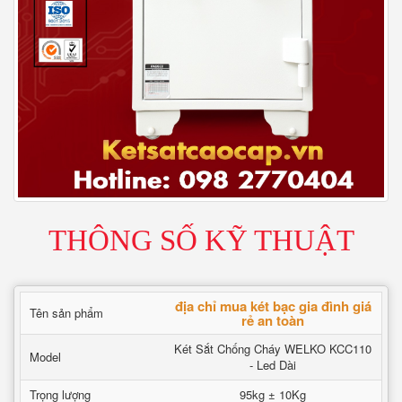
THÔNG SỐ KỸ THUẬT
địa chỉ mua két bạc gia đình giá
Tên sản phẩm
rẻ an toàn
Két Sắt Chống Cháy WELKO KCC110
Model
- Led Dài
Trọng lượng
95kg ± 10Kg