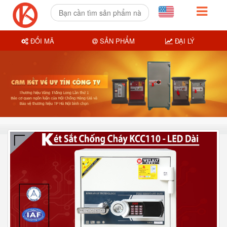
ĐỔI MÃ
SẢN PHẨM
ĐẠI LÝ