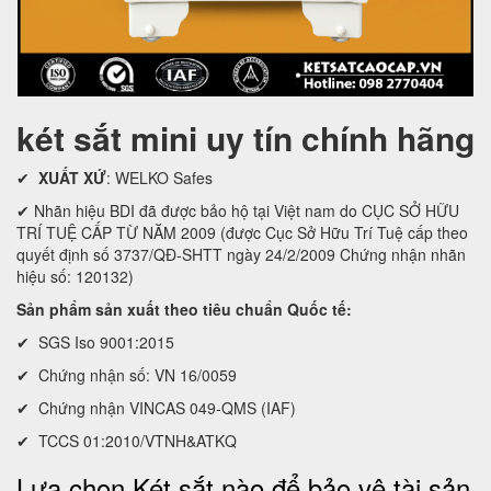
két sắt mini uy tín chính hãng
✔
XUẤT XỨ
: WELKO Safes
✔ Nhãn hiệu BDI đã được bảo hộ tại Việt nam do CỤC SỞ HỮU
TRÍ TUỆ CẤP TỪ NĂM 2009 (được Cục Sở Hữu Trí Tuệ cấp theo
quyết định số 3737/QĐ-SHTT ngày 24/2/2009 Chứng nhận nhãn
hiệu số: 120132)
Sản phẩm sản xuất theo tiêu chuẩn Quốc tế:
✔ SGS Iso 9001:2015
✔ Chứng nhận số: VN 16/0059
✔ Chứng nhận VINCAS 049-QMS (IAF)
✔ TCCS 01:2010/VTNH&ATKQ
Lựa chọn Két sắt nào để bảo vệ tài sản