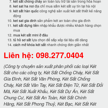
két sắt chống cháy
an toàn lưu trữ tài sản trong hỏa hoạn
ket sat ha noi
địa chỉ mua sắm két sắt uy tín tại hà nội
két sắt hàn quốc
công nghệ sản xuất két sắt thiết kế năng
động
ket sat gia dinh
sản phẩm két an toàn cho gia đình
két sắt đựng tiền
nhập khẩu được nhiều khách hàng chọn
mua
mua két sắt mini ở đâu
tủ hồ sơ sắt
lựa chọn để sắp xếp tài liệu dễ dàng
cách mở khóa két sắt
nhanh chóng đơn giản nhất
Liên hệ: 098.277.0404
(Công ty chuyên sản xuất phân phối các loại Két
Sắt cho các công ty, Két Sắt Chống Cháy, Két Sắt
Gia Đình, Két Sắt Văn Phòng, Két Sắt Chống
Cháy, Két Sắt Vân Tay, Két Sắt Điện Tử, Két Sắt Đổi
Mã, Két Sắt Xuất Khẩu, Két Sắt Dự Án, Két Sắt
Chung Cư, Két Sắt An Toàn, Két Sắt Chính
Hãng, Két Sắt Phong Thuỷ, Két Bạc, Két Sắt Két