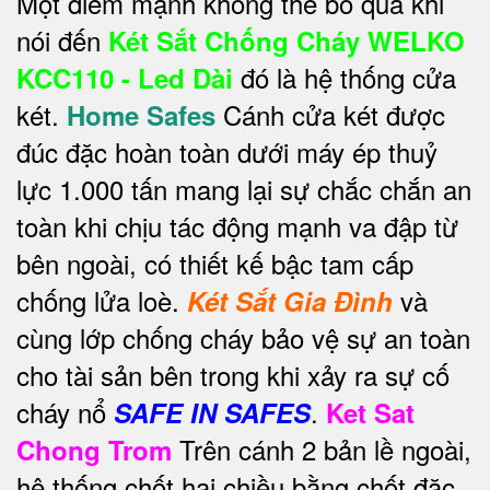
Một điểm mạnh không thể bỏ qua khi
nói đến
Két Sắt Chống Cháy WELKO
đó là hệ thống cửa
KCC110 - Led Dài
két.
Cánh cửa két được
Home Safes
đúc đặc hoàn toàn dưới máy ép thuỷ
lực 1.000 tấn mang lại sự chắc chắn an
toàn khi chịu tác động mạnh va đập từ
bên ngoài, có thiết kế bậc tam cấp
chống lửa loè.
và
Két Sắt Gia Đình
cùng lớp chống cháy bảo vệ sự an toàn
cho tài sản bên trong khi xảy ra sự cố
cháy nổ
.
SAFE IN SAFES
Ket Sat
Trên cánh 2 bản lề ngoài,
Chong Trom
hệ thống chốt hai chiều bằng chốt đặc