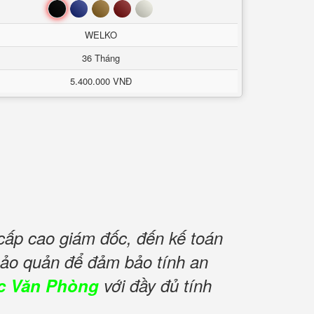
Đen
Xanh
Nâu
Đỏ
Trắng
WELKO
36 Tháng
5.400.000 VNĐ
cấp cao giám đốc, đến kế toán
 bảo quản để đảm bảo tính an
c Văn Phòng
với đầy đủ tính