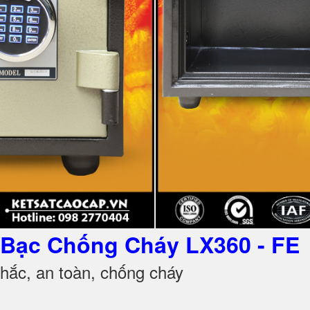
ét Bạc Chống Cháy LX360
- FE
ắc, an toàn, chống cháy