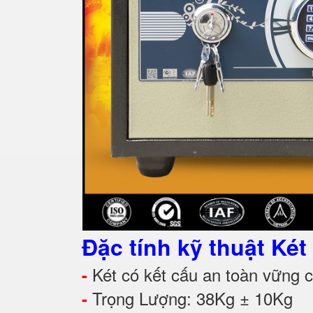
Đặc tính kỹ thuật K
Két có kết cấu an toàn vững ch
-
Trọng Lượng: 38Kg ± 10Kg
-