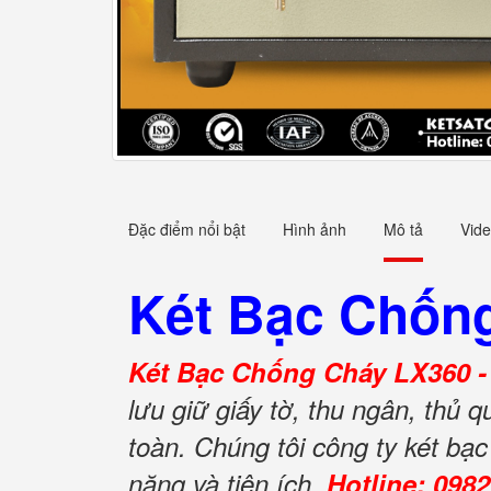
Đặc điểm nổi bật
Hình ảnh
Mô tả
Vid
Két Bạc Chốn
Két Bạc Chống Cháy LX360 
lưu giữ giấy tờ, thu ngân, thủ 
toàn. Chúng tôi công ty két b
năng và tiện ích.
Hotline: 098