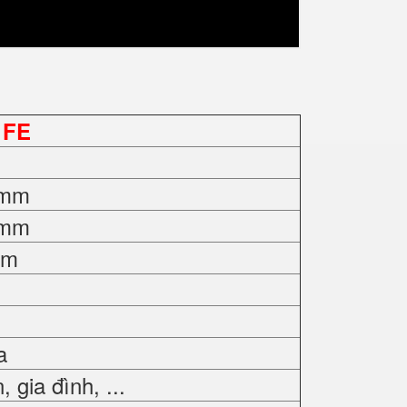
 FE
0mm
0mm
mm
a
gia đình, ...