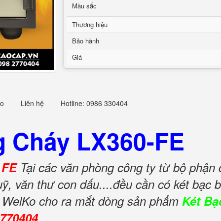
Mầu sắc
Thương hiệu
Bảo hành
Giá
eo
Liên hệ
Hotline: 0986 330404
g Cháy LX360-FE
- FE
Tại các văn phòng công ty từ bộ phận 
quỹ, văn thư con dấu....đều cần có két bạc
ạc WelKo cho ra mắt dòng sản phẩm
Két Bạ
2770404