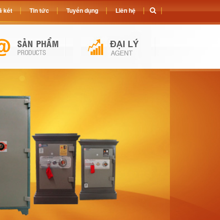
 két
Tin tức
Tuyển dụng
Liên hệ