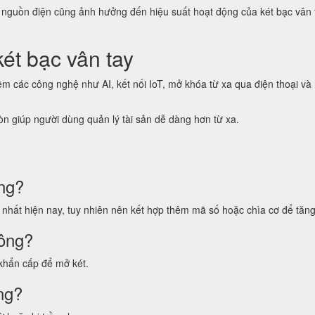
à nguồn điện cũng ảnh hưởng đến hiệu suất hoạt động của két bạc vân 
két bạc vân tay
hêm các công nghệ như AI, kết nối IoT, mở khóa từ xa qua điện thoại và
 giúp người dùng quản lý tài sản dễ dàng hơn từ xa.
ông?
nhất hiện nay, tuy nhiên nên kết hợp thêm mã số hoặc chìa cơ để tăng
hông?
khẩn cấp để mở két.
ng?