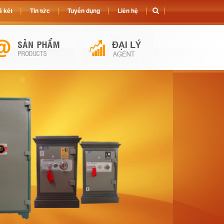
 két
Tin tức
Tuyển dụng
Liên hệ