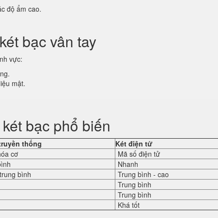
ặc độ ẩm cao.
két bạc vân tay
ĩnh vực:
ọng.
liệu mật.
 két bạc phổ biến
truyền thống
Két điện tử
hóa cơ
Mã số điện tử
bình
Nhanh
trung bình
Trung bình - cao
Trung bình
Trung bình
Khá tốt