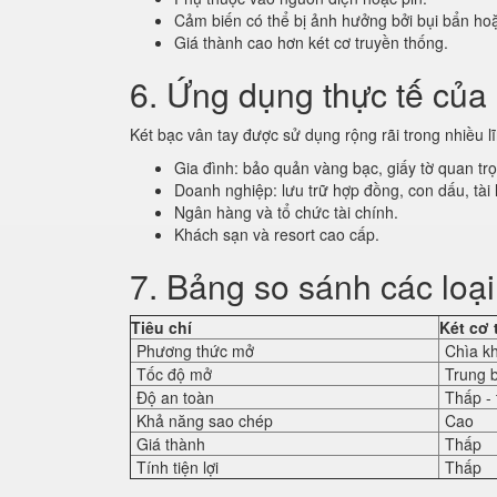
Cảm biến có thể bị ảnh hưởng bởi bụi bẩn ho
Giá thành cao hơn két cơ truyền thống.
6. Ứng dụng thực tế của 
Két bạc vân tay được sử dụng rộng rãi trong nhiều l
Gia đình: bảo quản vàng bạc, giấy tờ quan tr
Doanh nghiệp: lưu trữ hợp đồng, con dấu, tài 
Ngân hàng và tổ chức tài chính.
Khách sạn và resort cao cấp.
7. Bảng so sánh các loại
Tiêu chí
Két cơ 
Phương thức mở
Chìa k
Tốc độ mở
Trung 
Độ an toàn
Thấp - 
Khả năng sao chép
Cao
Giá thành
Thấp
Tính tiện lợi
Thấp