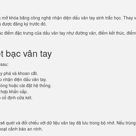
hống mở khóa bằng công nghệ nhận diện dấu vân tay sinh trắc học. Thay
ã được đăng ký trước đó.
ác điểm đặc trưng của dấu vân tay như đường vân, điểm kết thúc, điể
t bạc vân tay
 sau:
y phá và khoan cắt.
p nhận diện dấu vân tay.
ng hoặc cài đặt hệ thống.
 hợp khẩn cấp.
 cố định cửa két.
sẽ quét và đối chiếu với dữ liệu vân tay đã lưu trong bộ nhớ. Nếu trù
 hoạt cảnh báo an ninh.