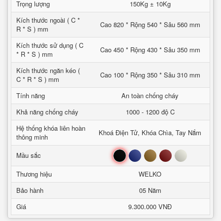
Trọng lượng
150Kg ± 10Kg
Kích thước ngoài ( C *
Cao 820 * Rộng 540 * Sâu 560 mm
R * S ) mm
Kích thước sử dụng ( C
Cao 450 * Rộng 430 * Sâu 350 mm
* R * S ) mm
Kích thước ngăn kéo (
Cao 100 * Rộng 350 * Sâu 310 mm
C * R * S ) mm
Tính năng
An toàn chống cháy
Khả năng chống cháy
1000 - 1200 độ C
Hệ thống khóa liên hoàn
Khoá Điện Tử, Khóa Chìa, Tay Nắm
thông minh
Đen
Xanh
Nâu
Đỏ
Trắng
Mầu sắc
Thương hiệu
WELKO
Bảo hành
05 Năm
Giá
9.300.000 VNĐ