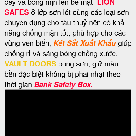
dày và bóng mịn lên bề mặt,
LION
ở lớp sơn lót dùng các loại sơn
SAFES
chuyên dụng cho tàu thuỷ nên có khả
năng chống mặn tốt, phù hợp cho các
vùng ven biển,
giúp
Két Sắt Xuất Khẩu
chống rỉ và sáng bóng chống xước,
bong sơn, giữ màu
VAULT DOORS
bền đặc biệt không bị phai nhạt theo
thời gian
Bank Safety Box.