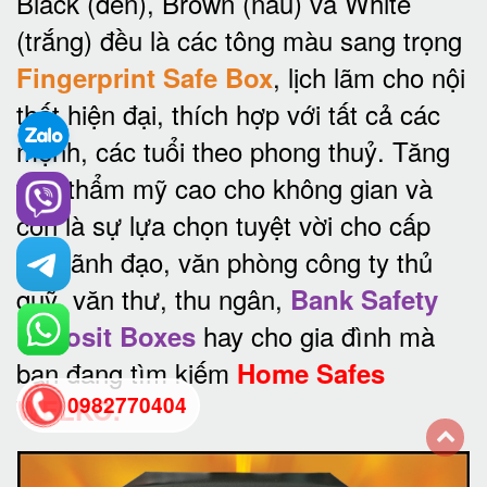
Black (đen), Brown (nâu) và White
(trắng) đều là các tông màu sang trọng
, lịch lãm cho nội
Fingerprint Safe Box
thất hiện đại, thích hợp với tất cả các
mệnh, các tuổi theo phong thuỷ. Tăng
tính thẩm mỹ cao cho không gian và
còn là sự lựa chọn tuyệt vời cho cấp
cao lãnh đạo, văn phòng công ty thủ
quỹ, văn thư, thu ngân,
Bank Safety
hay cho gia đình mà
Deposit Boxes
bạn đang tìm kiếm
Home Safes
0982770404
WELKO.
back