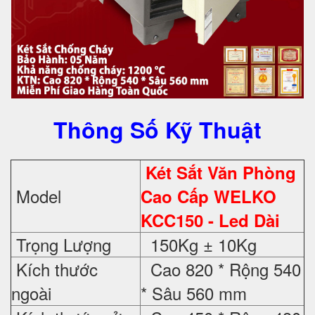
Thông Số Kỹ Thuật
Két Sắt Văn Phòng
Model
Cao Cấp WELKO
KCC150 - Led Dài
Trọng Lượng
150Kg ± 10Kg
Kích thước
Cao 820 * Rộng 540
ngoài
* Sâu 560 mm