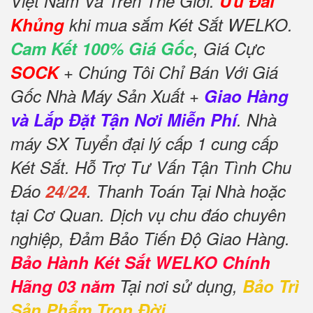
Việt Nam Và Trên Thế Giới.
Ưu Đãi
Khủng
khi mua sắm Két Sắt WELKO.
Cam Kết 100% Giá Gốc
, Giá Cực
SOCK
+ Chúng Tôi Chỉ Bán Với Giá
Gốc Nhà Máy Sản Xuất +
Giao Hàng
và Lắp Đặt Tận Nơi Miễn Phí
. Nhà
máy SX Tuyển đại lý cấp 1 cung cấp
Két Sắt. Hỗ Trợ Tư Vấn Tận Tình Chu
Đáo
24/24
. Thanh Toán Tại Nhà hoặc
tại Cơ Quan. Dịch vụ chu đáo chuyên
nghiệp, Đảm Bảo Tiến Độ Giao Hàng.
Bảo Hành Két Sắt WELKO Chính
Hãng 03 năm
Tại nơi sử dụng,
Bảo Trì
Sản Phẩm Trọn Đời
.