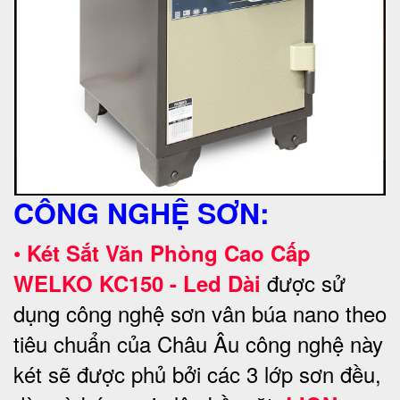
CÔNG NGHỆ SƠN:
•
Két Sắt Văn Phòng Cao Cấp
được sử
WELKO KC150 - Led Dài
dụng công nghệ sơn vân búa nano theo
tiêu chuẩn của Châu Âu công nghệ này
két sẽ được phủ bởi các 3 lớp sơn đều,