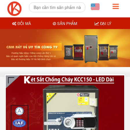
ĐỔI MÃ
SẢN PHẨM
ĐẠI LÝ