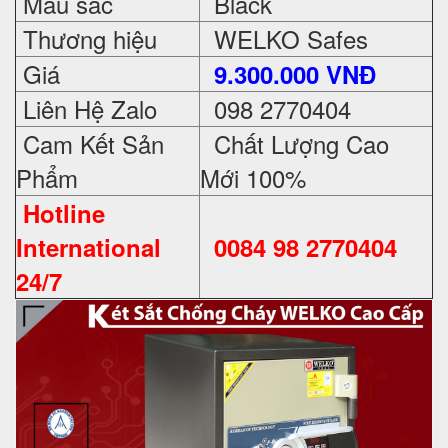
Màu sắc
Black
Thương hiệu
WELKO Safes
Giá
9.300.000 VNĐ
Liên Hệ Zalo
098 2770404
Cam Kết Sản
Chất Lượng Cao
Phẩm
Mới 100%
Hotline
International
0084 98 2770404
24/7