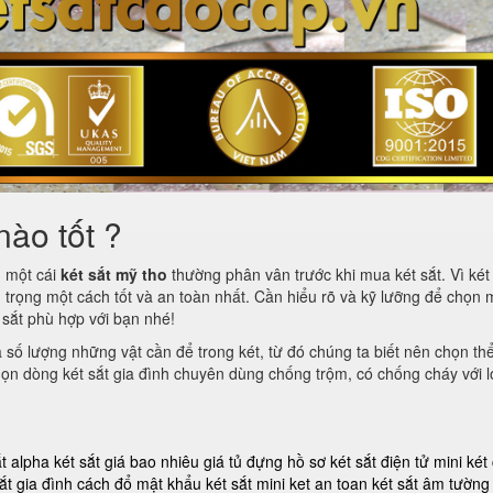
nào tốt ?
m một cái
két sắt mỹ tho
thường phân vân trước khi mua két sắt. Vì két 
 trọng một cách tốt và an toàn nhất. Cần hiểu rõ và kỹ lưỡng để chọn 
t sắt phù hợp với bạn nhé!
à số lượng những vật cần để trong két, từ đó chúng ta biết nên chọn th
 chọn dòng két sắt gia đình chuyên dùng chống trộm, có chống cháy với l
ắt alpha
két sắt giá bao nhiêu
giá tủ đựng hồ sơ
két sắt điện tử mini
két
ắt gia đình
cách đổ mật khẩu két sắt mini
ket an toan
két sắt âm tường