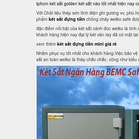
tphcm
két sắt golden
két sắt nào tốt nhất hiện nay
c
Với Chất liệu thép sơn tĩnh điện ghi gương vv, phù
phẩm
két sắt đựng tiền
chống cháy welko safe đượ
đặc điểm nổi bật của két sắt cánh đúc welko là tín
khách hàng hiện nay đại lý két vân tay đã có mặt tại
xem thêm
két sắt đựng tiền mini giá rẻ
Nhằm phục vụ tốt nhất cho khách hàng.Việc bảo vệ an 
sắt an toàn welko là thép chắc chắc, cũng như kiểu d