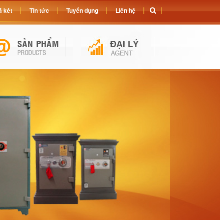
 két
Tin tức
Tuyển dụng
Liên hệ