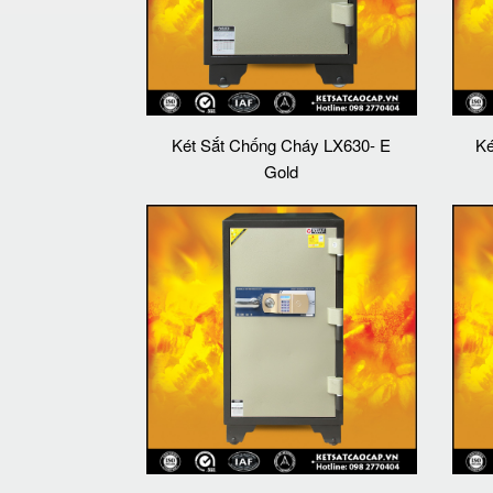
Két Sắt Chống Cháy LX630- E
Ké
Gold