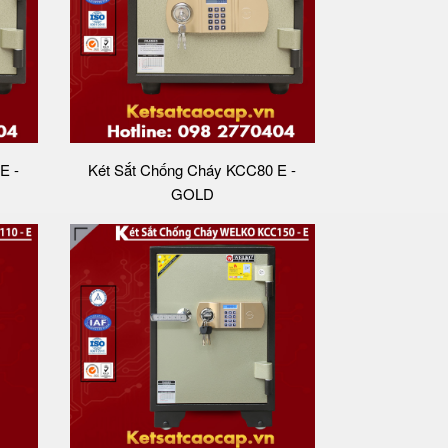
E -
Két Sắt Chống Cháy KCC80 E -
GOLD