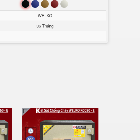
Đen
Xanh
Nâu
Đỏ
Trắng
WELKO
36 Tháng