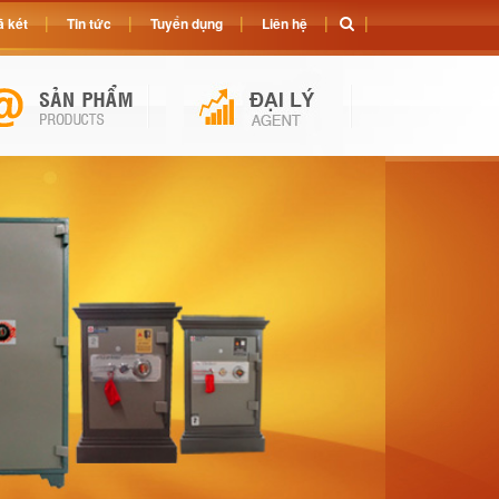
 két
Tin tức
Tuyển dụng
Liên hệ