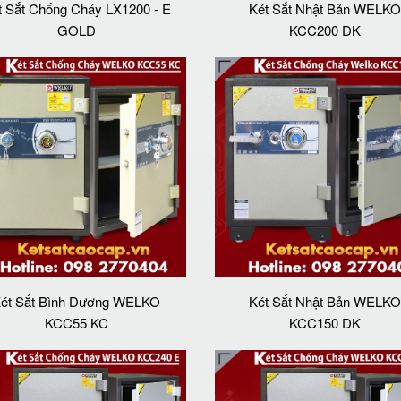
t Sắt Chống Cháy LX1200 - E
Két Sắt Nhật Bản WELKO
GOLD
KCC200 DK
ét Sắt Bình Dương WELKO
Két Sắt Nhật Bản WELKO
KCC55 KC
KCC150 DK