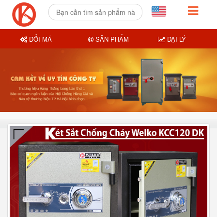
ĐỔI MÃ
SẢN PHẨM
ĐẠI LÝ