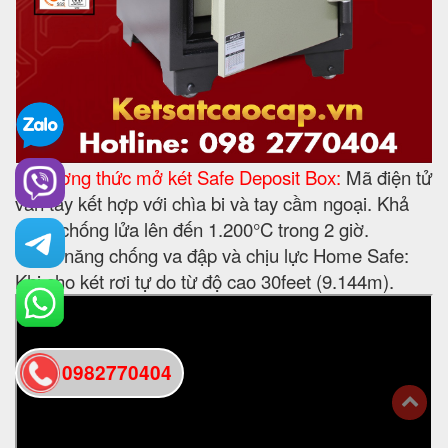
• Phương thức mở két Safe Deposit Box:
Mã điện tử
vân tay kết hợp với chìa bi và tay cầm ngoại. Khả
năng chống lửa lên đến 1.200°C trong 2 giờ.
• Khả năng chống va đập và chịu lực Home Safe:
Khi cho két rơi tự do từ độ cao 30feet (9.144m).
0982770404
back