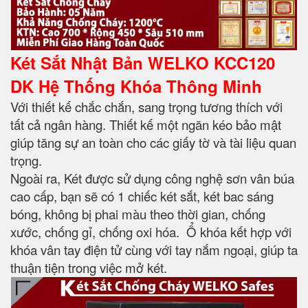
Két Sắt Nhật Bản WELKO KCC120
DK Hệ Thống Khóa Thông Minh
Với thiết kế chắc chắn, sang trọng tương thích với
tất cả ngân hàng. Thiết kế một ngăn kéo bảo mật
giúp tăng sự an toàn cho các giấy tờ và tài liệu quan
trọng.
Ngoài ra, Két được sử dụng công nghệ sơn vân búa
cao cấp, bạn sẽ có 1 chiếc két sắt, két bac sáng
bóng, không bị phai màu theo thời gian, chống
xước, chống gỉ, chống oxi hóa. Ổ khóa kết hợp với
khóa vân tay điện tử cùng với tay nắm ngoại, giúp ta
thuận tiện trong việc mở két.