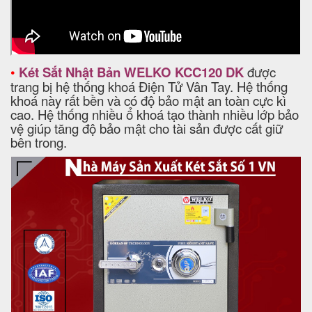
•
Két Sắt Nhật Bản WELKO KCC120 DK
được
trang bị hệ thống khoá Điện Tử Vân Tay. Hệ thống
khoá này rất bền và có độ bảo mật an toàn cực kì
cao. Hệ thống nhiều ổ khoá tạo thành nhiều lớp bảo
vệ giúp tăng độ bảo mật cho tài sản được cất giữ
bên trong.