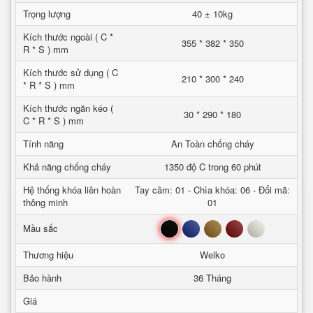
Trọng lượng
40 ± 10kg
Kích thước ngoài ( C *
355 * 382 * 350
R * S ) mm
Kích thước sử dụng ( C
210 * 300 * 240
* R * S ) mm
Kích thước ngăn kéo (
30 * 290 * 180
C * R * S ) mm
Tính năng
An Toàn chống cháy
Khả năng chống cháy
1350 độ C trong 60 phút
Hệ thống khóa liên hoàn
Tay cầm: 01 - Chìa khóa: 06 - Đổi mã:
thông minh
01
Đen
Xanh
Nâu
Đỏ
Trắng
Mầu sắc
Thương hiệu
Welko
Bảo hành
36 Tháng
Giá