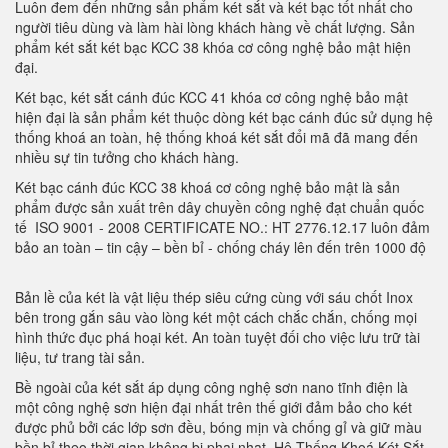
Luôn đem đến những sản phẩm két sắt và két bạc tốt nhất cho
người tiêu dùng và làm hài lòng khách hàng về chất lượng. Sản
phẩm két sắt két bạc KCC 38 khóa cơ công nghệ bảo mật hiện
đại.
Két bạc, két sắt cánh đúc KCC 41 khóa cơ công nghệ bảo mật
hiện đại là sản phẩm két thuộc dòng két bạc cánh đúc sử dụng hệ
thống khoá an toàn, hệ thống khoá két sắt đổi mã đã mang đến
nhiều sự tin tưởng cho khách hàng.
Két bạc cánh đúc KCC 38 khoá cơ công nghệ bảo mật là sản
phẩm được sản xuất trên dây chuyền công nghệ đạt chuẩn quốc
tế ISO 9001 - 2008 CERTIFICATE NO.: HT 2776.12.17 luôn đảm
bảo an toàn – tin cậy – bền bỉ - chống cháy lên đến trên 1000 độ
Bản lề của két là vật liệu thép siêu cứng cùng với sáu chốt Inox
bên trong gắn sâu vào lòng két một cách chắc chắn, chống mọi
hình thức đục phá hoại két. An toàn tuyệt đối cho việc lưu trữ tài
liệu, tư trang tài sản.
Bề ngoài của két sắt áp dụng công nghệ sơn nano tĩnh điện là
một công nghệ sơn hiện đại nhất trên thế giới đảm bảo cho két
được phủ bởi các lớp sơn đều, bóng mịn và chống gỉ và giữ màu
bền bỉ theo thời gian không bị phai nhạt. Hệ Thống Khoá Két Sắt