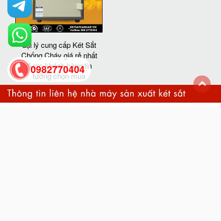
đại lý cung cấp Két Sắt
Chống Cháy giá rẻ nhất
được khách hàng tin
0982770404
tưởng chọn mua
back
to
top