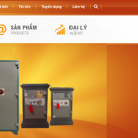
 két
Tin tức
Tuyển dụng
Liên hệ