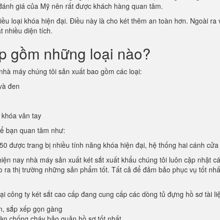
 đánh giá của Mỹ nên rất được khách hàng quan tâm.
u loại khóa hiện đại. Điều này là cho két thêm an toàn hơn. Ngoài ra v
 nhiều diện tích.
ấp gồm những loại nào?
nhà máy chúng tôi sản xuất bao gồm các loại:
 và đen
 khóa vân tay
hể bạn quan tâm như:
0 được trang bị nhiều tính năng khóa hiện đại, hệ thống hai cánh cửa 
 hiện nay nhà máy sản xuất két sắt xuất khẩu chúng tôi luôn cập nhật 
cho ra thị trường những sản phẩm tốt. Tất cả để đảm bảo phục vụ tốt nhấ
tại công ty két sắt cao cấp đang cung cấp các dòng tủ đựng hồ sơ tài l
n, sắp xếp gọn gàng
oàn chống cháy bảo quản hồ sơ tốt nhất