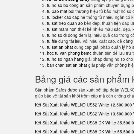
tu ho so bo cong an
sản phẩm chuyên dụng ph
tu bao mat bdi
thương hiệu tủ bảo mật hồ sơ 
tu locker cao cap
hệ thống tủ nhiều ngăn có 
tu sat treo quan ao
bền đẹp, thuận tiện đáp 
tu sat mam non
thiết kế nhiều màu sắc, đẹp, 
tu ho so di dong
đem lại hiệu quả cao trong c
tu file
đựng tài liệu với hiệu xuất cao, dễ dàng
tu sat an phat
cung cấp giải pháp quản lý hồ 
hoc tu van phong bemc
thuận tiện để lưu trữ 
tu ho so ngan hang
giải pháp đựng hồ sơ cho
ban chan sat an phat
giải pháp văn phòng hi
Bảng giá các sản phẩm k
Sản phẩm Safes được sản xuất bởi tập đoàn WELKO 
giúp bảo vệ tài sản khỏi trộm cắp mà còn chống chá
Két Sắt Xuất Khẩu WELKO US52 White
12.500.000
Két Sắt Xuất Khẩu WELKO US62 White
13.500.000
Két Sắt Xuất Khẩu WELKO US68 DK White
35.500.
Két Sắt Xuất Khẩu WELKO US88 DK White
55.500.