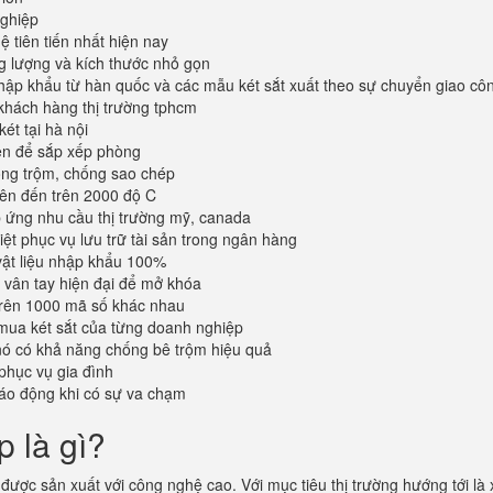
ghiệp
 tiên tiến nhất hiện nay
ng lượng và kích thước nhỏ gọn
ập khẩu từ hàn quốc và các mẫu két sắt xuất theo sự chuyển giao cô
khách hàng thị trường tphcm
ét tại hà nội
iện để sắp xếp phòng
ống trộm, chống sao chép
lên đến trên 2000 độ C
ứng nhu cầu thị trường mỹ, canada
iệt phục vụ lưu trữ tài sản trong ngân hàng
vật liệu nhập khẩu 100%
vân tay hiện đại để mở khóa
trên 1000 mã số khác nhau
mua két sắt của từng doanh nghiệp
 nó có khả năng chống bê trộm hiệu quả
phục vụ gia đình
áo động khi có sự va chạm
p là gì?
được sản xuất với công nghệ cao. Với mục tiêu thị trường hướng tới là 