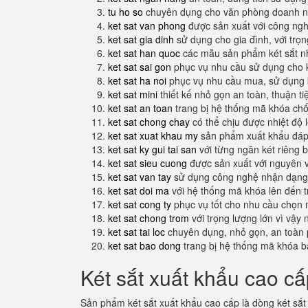
tu ho so
chuyên dụng cho văn phòng doanh n
ket sat van phong
được sản xuất với công nghệ
ket sat gia dinh
sử dụng cho gia đình, với trọ
ket sat han quoc
các mẫu sản phẩm két sắt nh
ket sat sai gon
phục vụ nhu cầu sử dụng cho 
ket sat ha noi
phục vụ nhu cầu mua, sử dụng k
ket sat mini
thiết kế nhỏ gọn an toàn, thuận t
ket sat an toan
trang bị hệ thống mã khóa ch
ket sat chong chay
có thể chịu được nhiệt độ 
ket sat xuat khau my
sản phẩm xuất khẩu đáp 
ket sat ky gui tai san
với từng ngăn két riêng b
ket sat sieu cuong
được sản xuất với nguyên 
ket sat van tay
sử dụng công nghệ nhận dạng 
ket sat doi ma
với hệ thống mã khóa lên đến 
ket sat cong ty
phục vụ tốt cho nhu cầu chọn 
ket sat chong trom
với trọng lượng lớn vì vậy
ket sat tai loc
chuyên dụng, nhỏ gọn, an toàn 
ket sat bao dong
trang bị hệ thống mã khóa b
Két sắt xuất khẩu cao cấ
Sản phẩm két sắt xuất khẩu cao cấp là dòng két sắt 