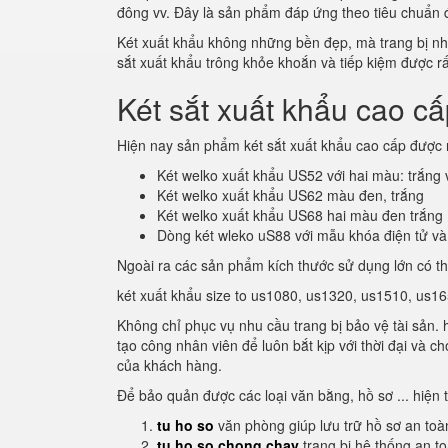
đông vv. Đây là sản phẩm đáp ứng theo tiêu chuẩn
Két xuất khẩu không những bền đẹp, mà trang bị nhiề
sắt xuất khẩu trông khỏe khoắn và tiếp kiệm được rất
Két sắt xuất khẩu cao c
Hiện nay sản phẩm két sắt xuất khẩu cao cấp được 
Két welko xuất khẩu US52 với hai màu: trắng
Két welko xuất khẩu US62 màu đen, trắng
Két welko xuất khẩu US68 hai màu đen trắng
Dòng két wleko uS88 với mẫu khóa điện tử và
Ngoài ra các sản phẩm kích thước sử dụng lớn có t
két xuất khẩu size to us1080, us1320, us1510, us165
Không chỉ phục vụ nhu cầu trang bị bảo vệ tài sản.
tạo công nhân viên để luôn bắt kịp với thời đại và 
của khách hàng.
Để bảo quản được các loại văn bằng, hồ sơ ... hiện 
tu ho so
văn phòng giúp lưu trữ hồ sơ an toà
tu ho so chong chay
trang bị hệ thống an t