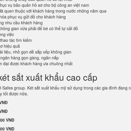
ục vụ bảo quản hồ sơ cho bộ công an việt nam
đã quen thuộc với khách hàng trong nước những năm qua
khóa phục vụ gửi đồ cho khách hàng
ứng nhu cầu khách hàng
không gian vừa phải để bé có thể tự cất đồ
ông việc
 thao tác tìm kiếm
sơ hiệu quả
tài liệu, nhỏ gọn dễ sắp xếp không gian
 ngân hàng gọn gàng, ngăn nắp
ện đại được khách hàng ưa chuông nhất
ét sắt xuất khẩu cao cấp
Safes group. Két sắt xuất khẩu mỹ sử dụng trong các gia đình đang r
y tốt được nữa.
 VNĐ
 VNĐ
000 VNĐ
000 VNĐ