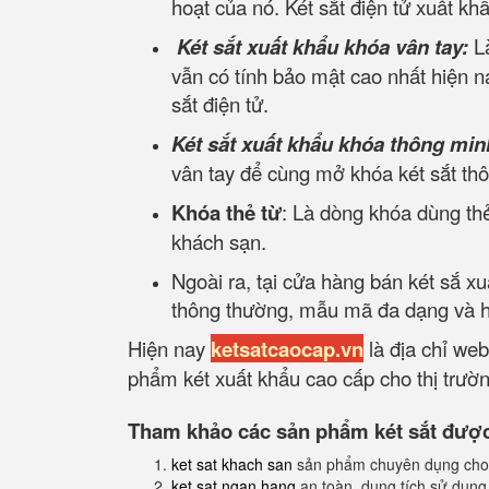
hoạt của nó. Két sắt điện tử xuất kh
Két sắt xuất khẩu khóa vân tay:
L
vẫn có tính bảo mật cao nhất hiện na
sắt điện tử.
Két sắt xuất khẩu khóa thông min
vân tay để cùng mở khóa két sắt th
Khóa thẻ từ
: Là dòng khóa dùng thẻ
khách sạn.
Ngoài ra, tại cửa hàng bán két sắ x
thông thường, mẫu mã đa dạng và hợ
Hiện nay
ketsatcaocap.vn
là địa chỉ web
phẩm két xuất khẩu cao cấp cho thị trường
Tham khảo các sản phẩm két sắt được 
ket sat khach san
sản phẩm chuyên dụng cho
ket sat ngan hang
an toàn, dung tích sử dụng