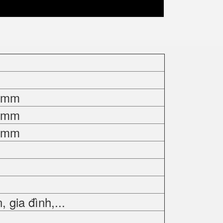
0 mm
0 mm
0 mm
gia đình,...