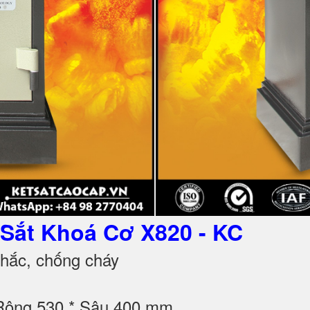
t Sắt Khoá Cơ X820 - KC
hắc, chống cháy
 Rộng 530 * Sâu 400 mm