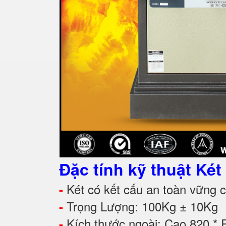
Đặc tính kỹ thuật Ké
Két có kết cấu an toàn vững c
-
Trọng Lượng: 100Kg ± 10Kg
-
Kích thước ngoài: Cao 820 *
-