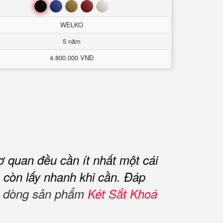
Đen
Xanh
Nâu
Đỏ
Trắng
WELKO
5 năm
4.800.000 VNĐ
ơ quan đều cần ít nhất một cái
 còn lấy nhanh khi cần.
Đáp
ắt dòng sản phẩm
Két Sắt Khoá