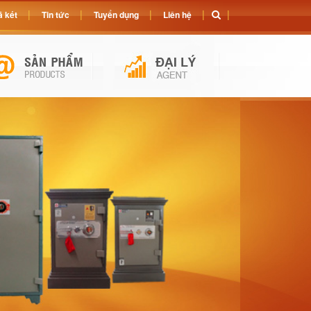
 két
Tin tức
Tuyển dụng
Liên hệ