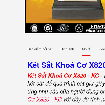
Đặc điểm nổi bật
Hình ảnh
Mô tả
Vid
Két Sắt Khoá Cơ X820
Két Sắt Khoá Cơ X820 - KC -
két sắt để quá trình cất giữ gi
ứng nhu cầu của người dùng c
Cơ X820 - KC
với đầy đủ tính n