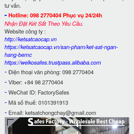
tư vấn.
-
Hotline: 098 2770404 Phục vụ 24/24h
Nhận Đặt Két Sắt Theo Yêu Cầu.
Website công ty :
http://ketsatcaocap.vn
https://ketsatcaocap.vn/san-pham/ket-sat-ngan-
hang-bemc
https://welkosafes.trustpass.alibaba.com
-
Điện thoại văn phòng: 098 2770404
-
Viber: +84 98 2770404
-
WeChat ID: FactorySafes
-
Mã số thuế: 0101391913
-
Email: ketsatchongchay@gmail.com