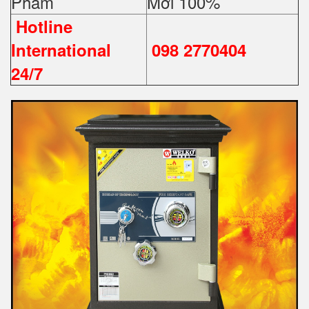
Phẩm
Mới 100%
Hotline
International
098 2770404
24/7