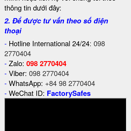
thông tin dưới đây:
2. Để được tư vấn theo số điện
thoại
-
Hotline International 24/24
:
098
2770404
-
Zalo:
098 2770404
-
Viber:
098 2770404
-
WhatsApp:
+84 98 2770404
-
WeChat ID:
FactorySafes