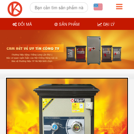
ĐỔI MÃ
SẢN PHẨM
ĐẠI LÝ