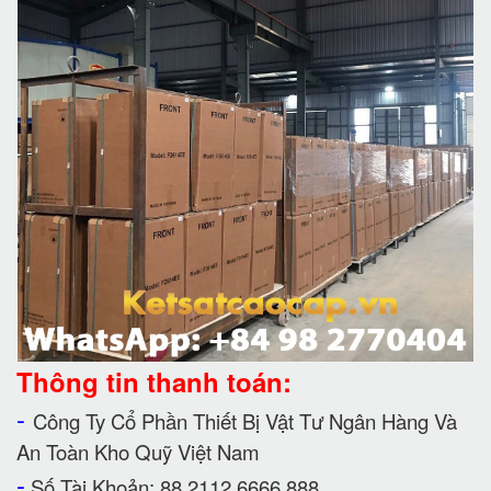
Thông tin thanh toán:
-
Công Ty Cổ Phần Thiết Bị Vật Tư Ngân Hàng Và
An Toàn Kho Quỹ Việt Nam
-
Số Tài Khoản: 88 2112 6666 888