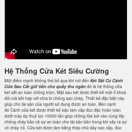
Hệ Thống Cửa Két Siêu Cường
Một điểm mạnh không thể bỏ qua khi nói đến
Két Sắt Có Cánh
Cửa Sau Cất giữ tiền cho quầy thu ngân
đó là hệ thống cửa
két sắt an toàn chống trộm. Mặt sau két được thiết kế một ổ khoá
đổi mã kết hợp với chìa bi chống sao chép. Thiết kế đặc biệt này
giúp cho tài sản của người sử dụng được an toàn. Bên cạnh
đó Cánh cửa két được thiết kế bậc tam cấp đúc đặc hoàn toàn
dưới máy ép thuỷ lực 10000 tấn giúp chống lửa loè vào cùng lớp
chống cháy bảo vệ sự an toàn cho tài sản bên trong khi xảy ra sự
cố cháy nổ. Cửa két được làm bằng thép nhũ dày cao cấp, đúc