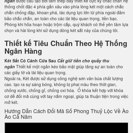
ngân
được cấu tạo bởi tấm thép dày thiết kế cực kỳ chắc chắn hệ
thống chốt đặc 4 phía gắn xâu vào phía lòng két một cách chắc
chắn chống đập, khoan phá, tác dụng lực lớn từ phía ngoài đảm
bảo chắc chắn, an toàn cho các tài liệu quan trọng, tiền bạc.
Phòng khi hỏa hoạn hoặc trộm cắp, quý khách có thể yên tâm lựa
chọn và hài lòng khi sử dụng dòng két sắt này của chúng tôi.
Thiết kế Tiêu Chuẩn Theo Hệ Thống
Ngân Hàng
Két Sắt Có Cánh Cửa Sau
Cất giữ tiền cho quầy thu
ngân
Thiết kế một ngăn kéo bảo mật giúp tăng sự an toàn cho
các giấy tờ và tài liệu quan trọng.
Ngoài ra, Két được sử dụng công nghệ sơn vân búa chất lượng
cao. tạo ra sự sáng bóng, không bị phai màu theo thời gian,
chống xước, chống gỉ, chống oxi hóa. Ổ khóa kết hợp với khóa
cơ dễ đổi mã cùng với tay nắm ngoại, giúp ta thuận tiện trong việc
mở két.
Hướng Dẫn Cách Đổi Mã Số Phong Thuỷ Lộc Về Ào
Ào Cả Năm