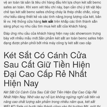
vệ an toàn tài sản là tiêu chí hàng đầu khi lựa chọn két sắt bemc
safes an toàn. Khi xem xét tiêu chí này, bạn cần chú ý tới vật liệu
chế tạo két sắt bemc safes chống cháy là thép chắc chắc, cũng
như kiểu dáng thiết kế và các tính năng,trọng lượng của két, bản
lề vv. Hệ thống cửa hàng
két sắt
trên khắp các tỉnh thành sẵn
sàng phục vụ nhu cầu tìm mua két sắt của khách hàng.
Đáp ứng nhu cầu của khách hàng hiện nay các showroom trưng
bày với nhiều mẫu mới.Sản phẩm két sắt an toàn bemc safes hiện
đạng được phân phối bởi nhà máy công ty két sắt cao cấp
Két Sắt Có Cánh Cửa
Sau Cất Giữ Tiền Hiện
Đại Cao Cấp Rẻ Nhất
Hiện Nay
Két Sắt Có Cánh Cửa Sau Cất Giữ Tiền Hiện Đại Cao Cấp Rẻ
Nhất Hiện Nay.
Nhờ vào sự nỗ lực không ngừng nghỉ cải tiến và
nâng cao chất lượng sản phẩm trong nhiều năm qua, két sắt
WELKO Safe có bước tiến thành công vào thị trường Mỹ, một thị