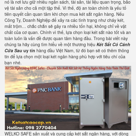
nó là nơi lưu giữ nhiều ngân sách, tài sản, tài liệu quan trọng, bảo
vệ tài sản cho cả một tập thể. Vì thế, độ an toàn chính là yếu tố
tiên quyết cần quan tâm khi chọn mua két sắt ngân hàng. Nếu
Công Ty, Doanh Nghiệp để xảy ra các tình trạng như cháy két,
mất trộm… chắc chắn sẽ gây ra nhiều tổn hại, không chỉ về vật
chất của cơ quan. Chính vì thế, lựa chọn loại két sắt nào tốt và an
toàn luôn là vấn đề được quan tâm hàng đầu. Trong bài viết này
chúng ta hãy cùng tìm hiểu về một thương hiệu
Két Sắt Có Cánh
Cửa Sau
uy tín
hàng đầu Việt Nam, từ đó bạn sẽ có thêm thông
tin để lựa chọn một loại két ngân hàng phù hợp với tiêu chí của
bạn nhé.
WELKO SAFE sản xuất và cung cấp két sắt ngân hàng, với dòng