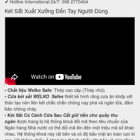
✔
Hotline International 24/7: 098 2770404
Két Sắt Xuất Xưởng Đến Tay Người Dùng
•
Chất liệu Welko Safe
: Thép cao cấp (Thép nhũ).
•
Cửa két sắt WELKO Safes
thiết kế hình răng cưa ăn khớp với
thân tạo nên liên kết chắc chắn chống nạy phá và ngăn lửa, đảm
bảo chống cháy.
•
Két Sắt Có Cánh Cửa Sau
Cất giữ tiền cho quầy thu
ngân
được trang bị hệ thống khoá đổi mã theo tiêu chuẩn của
Ngân hàng Nhà nước có thể đổi mã lên đến một triệu mã số khác
nhau. Hệ thống khoá này rất bền và có độ bảo mật an toàn cực kì
cao. Hệ thống nhiều ổ khoá tạo thành nhiều lớp bảo vệ giúp tăng