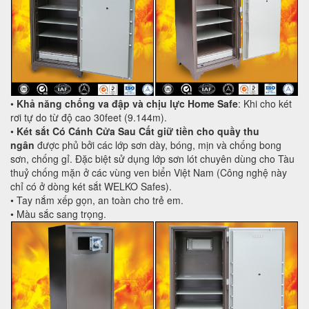
•
Khả năng chống va đập và chịu lực Home Safe
: Khi cho két
rơi tự do từ độ cao 30feet (9.144m).
•
Két sắt
Có Cánh Cửa Sau
Cất giữ tiền cho quầy thu
ngân
được phủ bởi các lớp sơn dày, bóng, mịn và chống bong
sơn, chống gỉ. Đặc biệt sử dụng lớp sơn lót chuyên dùng cho Tàu
thuỷ chống mặn ở các vùng ven biển Việt Nam (Công nghệ này
chỉ có ở dòng két sắt WELKO Safes).
• Tay nắm xếp gọn, an toàn cho trẻ em.
• Màu sắc sang trọng.