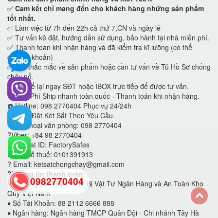
✅
Cam kết
chỉ mang đến cho khách hàng những sản phẩm
tốt nhất.
✅ Làm việc từ 7h đến 22h cả thứ 7,CN và ngày lễ
✅ Tư vấn kê đặt, hướng dẫn sử dụng, bảo hành tại nhà miễn phí.
✅ Thanh toán khi nhận hàng và đã kiểm tra kĩ lưỡng (có thể
chuyển khoản)
✅ Mọi thắc mắc về sản phẩm hoặc cần tư vấn về Tủ Hồ Sơ chống
cháy nổ.
?
Hãy để lại ngay SĐT hoặc IBOX trực tiếp để được tư vấn.
?
Miễn Phí Ship nhanh toàn quốc - Thanh toán khi nhận hàng.
☎️ Hotline: 098 2770404 Phục vụ 24/24h
?
Nhận Đặt Két Sắt Theo Yêu Cầu.
?Điện thoại văn phòng: 098 2770404
?Viber: +84 98 2770404
?WeChat ID: FactorySafes
✍️Mã số thuế: 0101391913
? Email: ketsatchongchay@gmail.com
?Thông tin thanh toán:
0982770404
♦️
Công Ty Cổ Phần Thiết Bị Vật Tư Ngân Hàng và An Toàn Kho
Qũy Việt Nam
♦️
Số Tài Khoản: 88 2112 6666 888
back
♦️
Ngân hàng: Ngân hàng TMCP Quân Đội - Chi nhánh Tây Hà