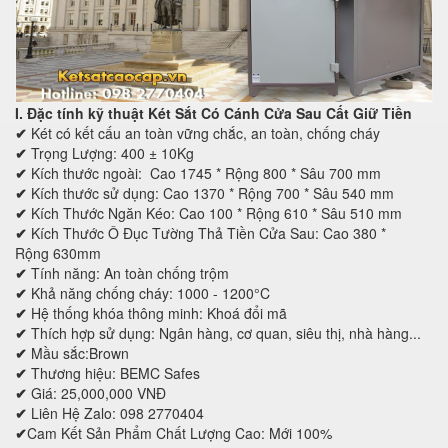
I. Đặc tính kỹ thuật
Két Sắt Có Cánh Cửa Sau Cất Giữ Tiền
✔
Két có kết cấu an toàn vững chắc, an toàn, chống cháy
✔
Trọng Lượng: 400 ± 10Kg
✔
Kích thước ngoài:
Cao
17
45
* Rộng
80
0 * Sâu
70
0 mm
✔
Kích thước sử dụng:
Cao
1370
* Rộng
700
* Sâu
54
0 mm
✔
Kích Thước Ngăn Kéo:
Cao
1
00
* Rộng
61
0 * Sâu
51
0 mm
✔
Kích Thước Ô Đục Tường Thả Tiền Cửa Sau
:
Cao
380
*
Rộng
630mm
✔
Tính năng: An toàn chống trộm
✔
Khả năng chống cháy: 1000 - 1200°C
✔
Hệ thống khóa thông minh: Khoá đổi mã
✔
Thích hợp sử dụng: Ngân hàng, cơ quan, siêu thị, nhà hàng...
✔
Mầu sắc:Brown
✔
Thương hiệu: BEMC Safes
✔
Giá: 25,000,000 VNĐ
✔
Liên Hệ Zalo: 098 2770404
✔
Cam Kết Sản Phẩm Chất Lượng Cao: Mới 100%