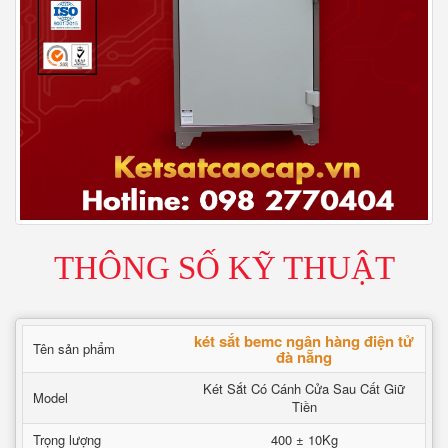
THÔNG SỐ KỸ THUẬT
két sắt bemc ngân hàng điện tử
Tên sản phẩm
đà nẵng
Két Sắt Có Cánh Cửa Sau Cất Giữ
Model
Tiền
Trọng lượng
400 ± 10Kg