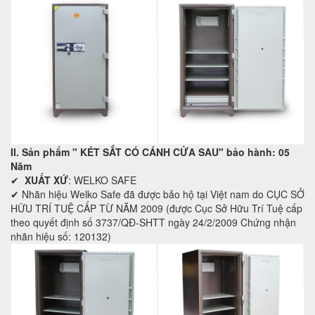
II. Sản phẩm "
KÉT SẮT CÓ CÁNH CỬA SAU
" bảo hành: 05
Năm
✔
XUẤT XỨ
: WELKO SAFE
✔ Nhãn hiệu Welko Safe đã được bảo hộ tại Việt nam do CỤC SỞ
HỮU TRÍ TUỆ CẤP TỪ NĂM 2009 (được Cục Sở Hữu Trí Tuệ cấp
theo quyết định số 3737/QĐ-SHTT ngày 24/2/2009 Chứng nhận
nhãn hiệu số: 120132)