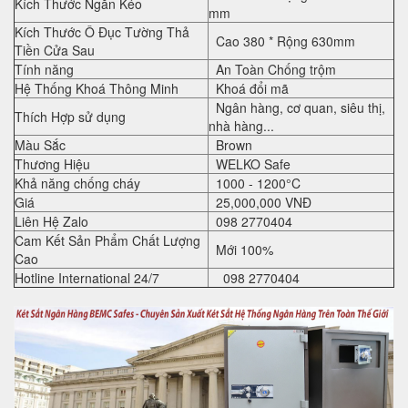
Kích Thước Ngăn Kéo
mm
Kích Thước Ô Đục Tường Thả
Cao
380
* Rộng
630mm
Tiền Cửa Sau
Tính năng
An Toàn Chống trộm
Hệ Thống Khoá Thông Minh
Khoá đổi mã
Ngân hàng, cơ quan, siêu thị,
Thích Hợp sử dụng
nhà hàng...
Màu Sắc
Brown
Thương Hiệu
WELKO Safe
Khả năng chống cháy
1000 - 1200°C
Giá
25,000,000 VNĐ
Liên Hệ Zalo
098 2770404
Cam Kết Sản Phẩm Chất Lượng
Mới 100%
Cao
Hotline International 24/7
098 2770404