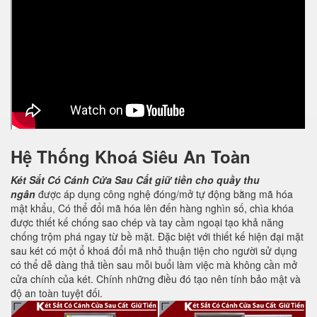
Hệ Thống Khoá Siêu An Toàn
Két Sắt Có Cánh Cửa Sau
Cất giữ tiền cho quầy thu
ngân
được áp dụng công nghệ đóng/mở tự động bằng mã hóa
mật khẩu, Có thể đổi mã hóa lên đến hàng nghìn số, chìa khóa
được thiết kế chống sao chép và tay cầm ngoại tạo khả năng
chống trộm phá ngay từ bề mặt. Đặc biệt với thiết kế hiện đại mặt
sau két có một ổ khoá đổi mã nhỏ thuận tiện cho người sử dụng
có thể dễ dàng thả tiền sau mỗi buổi làm việc mà không cần mở
cửa chính của két. Chính những điều đó tạo nên tính bảo mật và
độ an toàn tuyệt đối.