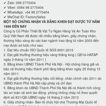
✔ Zalo: 098 2770404
✔ Viber: 0084 98 2770404
✔ WhatsApp: +84 98 2770404
✔ WeChat ID: FactorySafes
MỘT SỐ CHỨNG NHẬN VÀ BẰNG KHEN ĐẠT ĐƯỢC TỪ NĂM
1999 ĐẾN NAY
Công ty Cổ Phần Thiết Bị Vật Tư Ngân Hàng Và An Toàn Kho
Quỹ Việt Nam đã được rất nhiều bằng khen, giấy chứng nhận,
thương hiệu vàng do các ban ngành trao tặng từ năm 2003 đến
nay được sơ lược như sau:
1. Đạt tiêu chuẩn ISO Quốc tế SGS 9001:2015
2. Đạt giải thưởng thương hiệu vàng thăng long ( QĐ16-HATAP
ngày 3 tháng 10 năm 2011 )
3. Bằng khen UBND Thành Phố Hà Nội - Hội chống hàng giả và
bảo vệ thương hiệu thành phố tặng bằng khen ngày 25 tháng 12
năm 2011
4. Đạt giải thưởng thương hiệu nổi tiếng- chân chính năn 2011 do
UBND thành Phố Hà Nội cấp phép và chỉ đạo
5. Bằng khen do UBND Thành Phố Hà Nội đã có thành tích công
tác an toàn vệ sinh lao động- phòng chống cháy nổ theo quyết
định số 831/QĐ-UBND ngày 16 tháng 2 năm 2012
6. Giấy chứng nhận- Ban tổ chức hội chợ Thương Mại Quốc tế