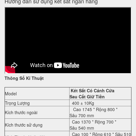
Hướng dẫn sử dụng két sắt ngân hàng
Thông Số Kĩ Thuật
Két Sắt Có Cánh Cửa
Model
Sau Cất Giữ Tiền
Trọng Lượng
400 ± 10Kg
Cao
17
45
* Rộng
80
0 *
Kích thước ngoài
Sâu
70
0 mm
Cao
1370
* Rộng
700
*
Kích thước sử dụng
Sâu
54
0 mm
Cao
1
00
* Rộng
61
0 * Sâu
51
0