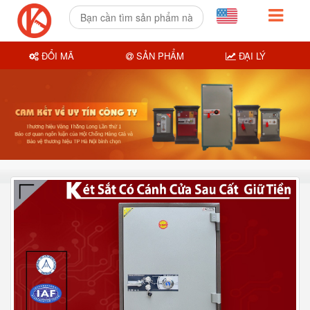
ĐỔI MÃ
SẢN PHẨM
ĐẠI LÝ