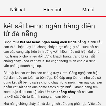
Nổi bật
Hình ảnh
Mô tả
két sắt bemc ngân hàng điện
tử đà nẵng
Chọn mua
két sắt bemc ngân hàng điện tử đà nẵng
là nhu cầu
cần thiết. hiện nay két chống cháy được công ty sản xuất két sắt
cao cấp cung cấp trên thị trường với nhiều mẫu mã hiện đại phù
hợp trang bị cho nhiều đối tượng khách hàng. trang bị két sắt
chống cháy khoá vân tay là lựa chọn thông minh cho gia đình,
văn phòng doanh nghiệp.
Bề mặt két sắt với lớp sơn chống trầy xước. Công nghệ sơn hiện
đại đảm bảo an toàn và bền đẹp. Để đáp ứng tốt hơn nhu cầu sử
dụng két sắt bemc safes chống cháy trong nước hiện nay các sản
phẩm két sắt cánh đúc bemc safes được nhiều khách hàng tìm
kiếm. đặc điểm nổi bật của
két sắt chống cháy
,két sắt vân
tay,két sắt điện tử là tính năng an toàn bền bỉ.
khả năng chống cháy tốt và dung tích sử dụng phù hợp. Việc bảo