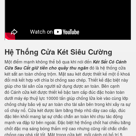
Hệ Thống Cửa Két Siêu Cường
Một điểm mạnh không thể bỏ qua khi nói đến
Két Sắt Có Cánh
Cửa Sau Cất giữ tiền cho quầy thu ngân
đó là hệ thống cửa
két sắt an toàn chống trộm. Mặt sau két được thiết kế một ổ khoá
đổi mã kết hợp với chìa bi chống sao chép. Thiết kế đặc biệt này
giúp cho tài sản của người sử dụng được an toàn. Bên cạnh
đó Cánh cửa két được thiết kế bậc tam cấp đúc đặc hoàn toàn
dưới máy ép thuỷ lực 10000 tấn giúp chống lửa loè vào cùng lớp
chống cháy bảo vệ sự an toàn cho tài sản bên trong khi xảy ra sự
cố cháy nổ. Cửa két được làm bằng thép nhũ dày cao cấp, đúc
đặc liên khối mang lại sự chắc chắn an toàn khi chịu tác động
mạnh va đập từ bên ngoài. Đặc biệt hệ thống chốt hai chiều bằng
chốt đặc mạ sáng bóng thẩm mỹ cao nhưng cũng rất chắc chắn
chống cạy phá rất tốt. Mặt trong cửa két, mỗi cánh có bố trí 5