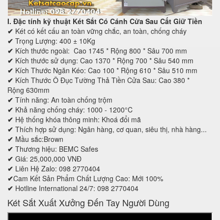
I. Đặc tính kỹ thuật
Két Sắt Có Cánh Cửa Sau Cất Giữ Tiền
✔
Két có kết cấu an toàn vững chắc, an toàn, chống cháy
✔
Trọng Lượng: 400 ± 10Kg
✔
Kích thước ngoài:
Cao
17
45
* Rộng
80
0 * Sâu
70
0 mm
✔
Kích thước sử dụng:
Cao
1370
* Rộng
700
* Sâu
54
0 mm
✔
Kích Thước Ngăn Kéo:
Cao
1
00
* Rộng
61
0 * Sâu
51
0 mm
✔
Kích Thước Ô Đục Tường Thả Tiền Cửa Sau
:
Cao
380
*
Rộng
630mm
✔
Tính năng: An toàn chống trộm
✔
Khả năng chống cháy: 1000 - 1200°C
✔
Hệ thống khóa thông minh: Khoá đổi mã
✔
Thích hợp sử dụng: Ngân hàng, cơ quan, siêu thị, nhà hàng...
✔
Mầu sắc:Brown
✔
Thương hiệu: BEMC Safes
✔
Giá: 25,000,000 VNĐ
✔
Liên Hệ Zalo: 098 2770404
✔
Cam Kết Sản Phẩm Chất Lượng Cao: Mới 100%
✔
Hotline International 24/7: 098 2770404
Két Sắt Xuất Xưởng Đến Tay Người Dùng