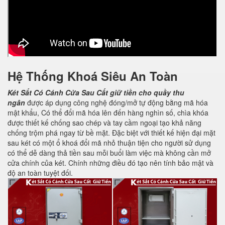
Hệ Thống Khoá Siêu An Toàn
Két Sắt Có Cánh Cửa Sau
Cất giữ tiền cho quầy thu
ngân
được áp dụng công nghệ đóng/mở tự động bằng mã hóa
mật khẩu, Có thể đổi mã hóa lên đến hàng nghìn số, chìa khóa
được thiết kế chống sao chép và tay cầm ngoại tạo khả năng
chống trộm phá ngay từ bề mặt. Đặc biệt với thiết kế hiện đại mặt
sau két có một ổ khoá đổi mã nhỏ thuận tiện cho người sử dụng
có thể dễ dàng thả tiền sau mỗi buổi làm việc mà không cần mở
cửa chính của két. Chính những điều đó tạo nên tính bảo mật và
độ an toàn tuyệt đối.