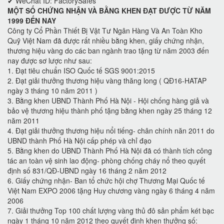
✔ WeChat ID: FactorySafes
MỘT SỐ CHỨNG NHẬN VÀ BẰNG KHEN ĐẠT ĐƯỢC TỪ NĂM
1999 ĐẾN NAY
Công ty Cổ Phần Thiết Bị Vật Tư Ngân Hàng Và An Toàn Kho
Quỹ Việt Nam đã được rất nhiều bằng khen, giấy chứng nhận,
thương hiệu vàng do các ban ngành trao tặng từ năm 2003 đến
nay được sơ lược như sau:
1. Đạt tiêu chuẩn ISO Quốc tế SGS 9001:2015
2. Đạt giải thưởng thương hiệu vàng thăng long ( QĐ16-HATAP
ngày 3 tháng 10 năm 2011 )
3. Bằng khen UBND Thành Phố Hà Nội - Hội chống hàng giả và
bảo vệ thương hiệu thành phố tặng bằng khen ngày 25 tháng 12
năm 2011
4. Đạt giải thưởng thương hiệu nổi tiếng- chân chính năn 2011 do
UBND thành Phố Hà Nội cấp phép và chỉ đạo
5. Bằng khen do UBND Thành Phố Hà Nội đã có thành tích công
tác an toàn vệ sinh lao động- phòng chống cháy nổ theo quyết
định số 831/QĐ-UBND ngày 16 tháng 2 năm 2012
6. Giấy chứng nhận- Ban tổ chức hội chợ Thương Mại Quốc tế
Việt Nam EXPO 2006 tặng Huy chương vàng ngày 6 tháng 4 năm
2006
7. Giải thưởng Top 100 chất lượng vàng thủ đô sản phẩm két bạc
ngày 1 tháng 10 năm 2012 theo quyết định khen thưởng số: