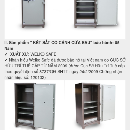
II. Sản phẩm "
KÉT SẮT CÓ CÁNH CỬA SAU
" bảo hành: 05
Năm
✔
XUẤT XỨ
: WELKO SAFE
✔ Nhãn hiệu Welko Safe đã được bảo hộ tại Việt nam do CỤC SỞ
HỮU TRÍ TUỆ CẤP TỪ NĂM 2009 (được Cục Sở Hữu Trí Tuệ cấp
theo quyết định số 3737/QĐ-SHTT ngày 24/2/2009 Chứng nhận
nhãn hiệu số: 120132)