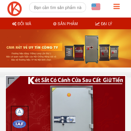
ĐỔI MÃ
SẢN PHẨM
ĐẠI LÝ