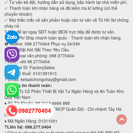
✅ Tư vấn kê đặt, hướng dẫn sử dụng, bảo hành tại nhà miễn phí.
✅ Thanh toán khi nhận hàng và đã kiểm tra kĩ lưỡng (có thể
chuyển khoản)
✅ Mọi thắc mắc về sản phẩm hoặc cần tư vấn về Tủ Hồ Sơ chống
cháy nổ.
?
Hãy để lại ngay SĐT hoặc IBOX trực tiếp để được tư vấn.
?
Miễn Phí Ship nhanh toàn quốc - Thanh toán khi nhận hàng.
☎️ Hotline: 098 2770404 Phục vụ 24/24h
?
Nhận Đặt Két Sắt Theo Yêu Cầu.
?Điện thoại văn phòng: 098 2770404
?Viber: +84 98 2770404
?WeChat ID: FactorySafes
✍️Mã số thuế: 0101391913
? Email: ketsatchongchay@gmail.com
?Thông tin thanh toán:
♦️
Công Ty Cổ Phần Thiết Bị Vật Tư Ngân Hàng và An Toàn Kho
Qũy Việt Nam
♦️
Số Tài Khoản: 88 2112 6666 888
♦️
Ngân hàng: Ngân hàng TMCP Quân Đội - Chi nhánh Tây Hà
0982770404
Nội
♦️
Mã Ngân Hàng: 01311001
?Liên hệ: 098.277.0404
back
( Công ty chuyên sản xuất phân phối các loại Két Sắt WELKO