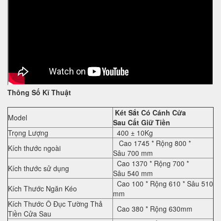
Thông Số Kĩ Thuật
Két Sắt Có Cánh Cửa
Model
Sau Cất Giữ Tiền
Trọng Lượng
400 ± 10Kg
Cao
17
45
* Rộng
80
0 *
Kích thước ngoài
Sâu
70
0 mm
Cao
1370
* Rộng
700
*
Kích thước sử dụng
Sâu
54
0 mm
Cao
1
00
* Rộng
61
0 * Sâu
51
0
Kích Thước Ngăn Kéo
mm
Kích Thước Ô Đục Tường Thả
Cao
380
* Rộng
630mm
Tiền Cửa Sau