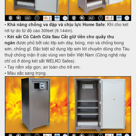
•
Khả năng chống va đập và chịu lực Home Safe
: Khi cho két
rơi tự do từ độ cao 30feet (9.144m).
•
Két sắt
Có Cánh Cửa Sau
Cất giữ tiền cho quầy thu
ngân
được phủ bởi các lớp sơn dày, bóng, mịn và chống bong
sơn, chống gỉ. Đặc biệt sử dụng lớp sơn lót chuyên dùng cho Tàu
thuỷ chống mặn ở các vùng ven biển Việt Nam (Công nghệ này
chỉ có ở dòng két sắt WELKO Safes).
• Tay nắm xếp gọn, an toàn cho trẻ em.
• Màu sắc sang trọng.