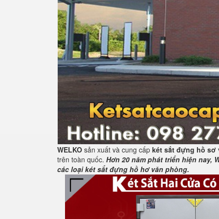
WELKO
sản xuất và cung cấp
két sắt đựng hồ sơ
trên toàn quốc.
Hơn 20 năm phát triển hiện nay, 
các loại két sắt đựng hồ hơ văn phòng.