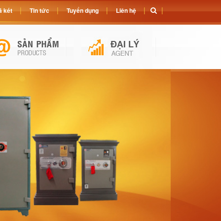
 két
Tin tức
Tuyển dụng
Liên hệ