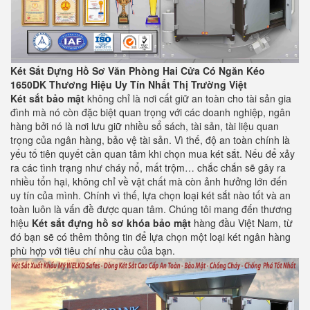
Két Sắt Đựng Hồ Sơ Văn Phòng Hai Cửa Có Ngăn Kéo
1650DK Thương Hiệu Uy Tín Nhất Thị Trường Việt
Két sắt bảo mật
không chỉ là nơi cất giữ an toàn cho tài sản gia
đình mà nó còn đặc biệt quan trọng với các doanh nghiệp, ngân
hàng bởi nó là nơi lưu giữ nhiều sổ sách, tài sản, tài liệu quan
trọng của ngân hàng, bảo vệ tài sản. Vì thế, độ an toàn chính là
yếu tố tiên quyết cần quan tâm khi chọn mua két sắt. Nếu để xảy
ra các tình trạng như cháy nổ, mất trộm… chắc chắn sẽ gây ra
nhiều tổn hại, không chỉ về vật chất mà còn ảnh hưởng lớn đến
uy tín của mình. Chính vì thế, lựa chọn loại két sắt nào tốt và an
toàn luôn là vấn đề được quan tâm. Chúng tôi mang đến thương
hiệu
Két sắt đựng hồ sơ khóa bảo mật
hàng đầu Việt Nam, từ
đó bạn sẽ có thêm thông tin để lựa chọn một loại két ngân hàng
phù hợp với tiêu chí nhu cầu của bạn.