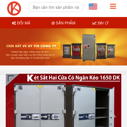
ĐỔI MÃ
SẢN PHẨM
ĐẠI LÝ