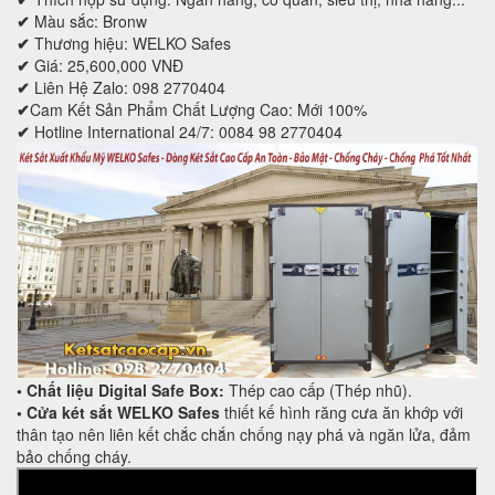
✔
Màu sắc: Bronw
✔
Thương hiệu: WELKO Safes
✔
Giá: 25,600,000 VNĐ
✔
Liên Hệ Zalo: 098 2770404
✔
Cam Kết Sản Phẩm Chất Lượng Cao: Mới 100%
✔
Hotline International 24/7: 0084 98 2770404
• Chất liệu Digital Safe Box:
Thép cao cấp (Thép nhũ).
• Cửa két sắt WELKO Safes
thiết kế hình răng cưa ăn khớp với
thân tạo nên liên kết chắc chắn chống nạy phá và ngăn lửa, đảm
bảo chống cháy.