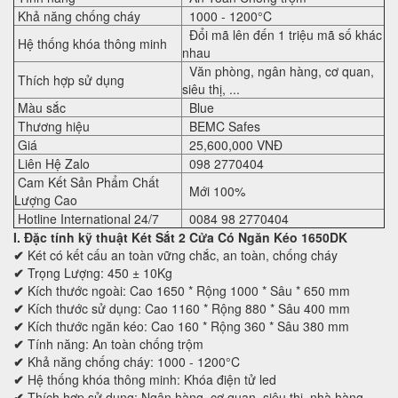
Khả năng chống cháy
1000 - 1200°C
Đổi mã lên đến 1 triệu mã số khác
Hệ thống khóa thông minh
nhau
Văn phòng, ngân hàng, cơ quan,
Thích hợp sử dụng
siêu thị, ...
Màu sắc
Blue
Thương hiệu
BEMC Safes
Giá
25,600,000 VNĐ
Liên Hệ Zalo
098 2770404
Cam Kết Sản Phẩm Chất
Mới 100%
Lượng Cao
Hotline International 24/7
0084 98 2770404
I. Đặc tính kỹ thuật Két Sắt 2 Cửa Có Ngăn Kéo 1650DK
✔
Két có kết cấu an toàn vững chắc, an toàn, chống cháy
✔
Trọng Lượng: 450 ± 10Kg
✔
Kích thước ngoài: Cao 1650 * Rộng 1000 * Sâu * 650 mm
✔
Kích thước sử dụng: Cao 1160 * Rộng 880 * Sâu 400 mm
✔
Kích thước ngăn kéo: Cao 160 * Rộng 360 * Sâu 380 mm
✔
Tính năng: An toàn chống trộm
✔
Khả năng chống cháy: 1000 - 1200°C
✔
Hệ thống khóa thông minh: Khóa điện tử led
✔
Thích hợp sử dụng: Ngân hàng, cơ quan, siêu thị, nhà hàng...