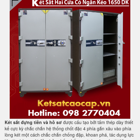
Két sắt đựng tiền và hồ sơ
được cấu tạo bởi tấm thép dày thiết
kế cực kỳ chắc chắn hệ thống chốt đặc 4 phía gắn xâu vào phía
lòng két một cách chắc chắn chống đập, khoan phá, tác dụng lực