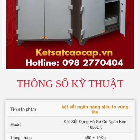
THÔNG SỐ KỸ THUẬT
két sắt ngân hàng siêu to vũng
Tên sản phẩm
tàu
Két Sắt Đựng Hồ Sơ Có Ngăn Kéo
Model
1650DK
Trọng lượng
450 ± 10Kg