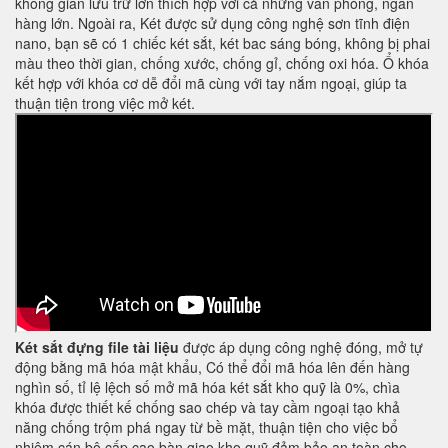
không gian lưu trữ lớn thích hợp với cả những văn phòng, ngân
hàng lớn. Ngoài ra, Két được sử dụng công nghệ sơn tĩnh điện
nano, bạn sẽ có 1 chiếc két sắt, két bac sáng bóng, không bị phai
màu theo thời gian, chống xước, chống gỉ, chống oxi hóa. Ổ khóa
kết hợp với khóa cơ dễ đổi mã cùng với tay nắm ngoại, giúp ta
thuận tiện trong việc mở két.
Két sắt đựng file tài liệu
được áp dụng công nghệ đóng, mở tự
động bằng mã hóa mật khẩu, Có thể đổi mã hóa lên đến hàng
nghìn số, tỉ lệ lệch số mở mã hóa két sắt kho quỹ là 0%, chìa
khóa được thiết kế chống sao chép và tay cầm ngoại tạo khả
năng chống trộm phá ngay từ bề mặt, thuận tiện cho việc bổ
nhiệm cán bộ cấp cao bàn giao kho quỹ đảm bảo an toàn cho