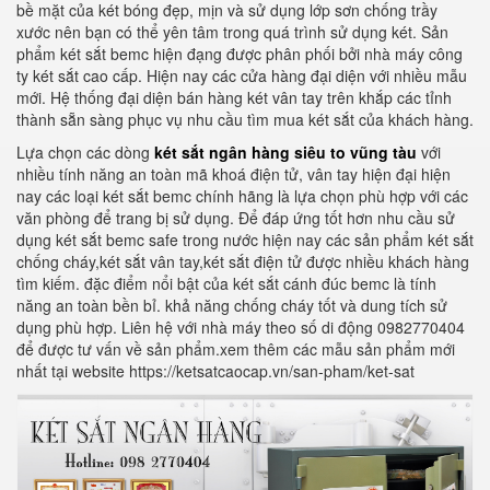
bề mặt của két bóng đẹp, mịn và sử dụng lớp sơn chống trầy
xước nên bạn có thể yên tâm trong quá trình sử dụng két. Sản
phẩm két sắt bemc hiện đạng được phân phối bởi nhà máy công
ty két sắt cao cấp. Hiện nay các cửa hàng đại diện với nhiều mẫu
mới. Hệ thống đại diện bán hàng két vân tay trên khắp các tỉnh
thành sẵn sàng phục vụ nhu cầu tìm mua két sắt của khách hàng.
Lựa chọn các dòng
két sắt ngân hàng siêu to vũng tàu
với
nhiều tính năng an toàn mã khoá điện tử, vân tay hiện đại hiện
nay các loại két sắt bemc chính hãng là lựa chọn phù hợp với các
văn phòng để trang bị sử dụng. Để đáp ứng tốt hơn nhu cầu sử
dụng két sắt bemc safe trong nước hiện nay các sản phẩm két sắt
chống cháy,két sắt vân tay,két sắt điện tử được nhiều khách hàng
tìm kiếm. đặc điểm nổi bật của két sắt cánh đúc bemc là tính
năng an toàn bền bỉ. khả năng chống cháy tốt và dung tích sử
dụng phù hợp. Liên hệ với nhà máy theo số di động 0982770404
để được tư vấn về sản phẩm.xem thêm các mẫu sản phẩm mới
nhất tại website https://ketsatcaocap.vn/san-pham/ket-sat