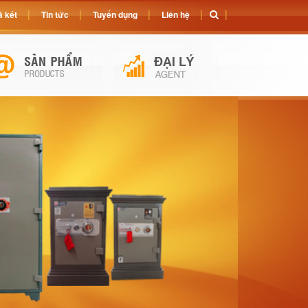
 két
Tin tức
Tuyển dụng
Liên hệ