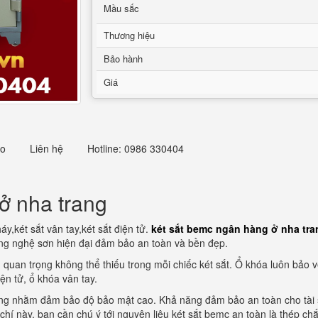
Mầu sắc
Thương hiệu
Bảo hành
Giá
eo
Liên hệ
Hotline: 0986 330404
ở nha trang
y,két sắt vân tay,két sắt điện tử.
két sắt bemc ngân hàng ở nha tra
ông nghệ sơn hiện đại đảm bảo an toàn và bền đẹp.
 quan trọng không thể thiếu trong mỗi chiếc két sắt. Ổ khóa luôn bảo v
ện tử, ổ khóa vân tay.
iêng nhằm đảm bảo độ bảo mật cao. Khả năng đảm bảo an toàn cho tài s
êu chí này, bạn cần chú ý tới nguyên liệu két sắt bemc an toàn là thép c