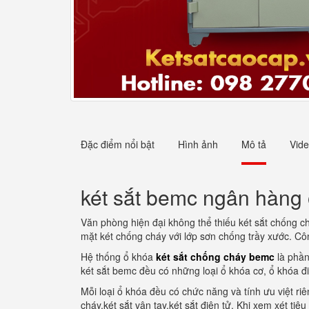
Đặc điểm nổi bật
Hình ảnh
Mô tả
Vid
két sắt bemc ngân hàng 
Văn phòng hiện đại không thể thiếu két sắt chống chá
mặt két chống cháy với lớp sơn chống trầy xước. C
Hệ thống ổ khóa
két sắt chống cháy bemc
là phần
két sắt bemc đều có những loại ổ khóa cơ, ổ khóa đi
Mỗi loại ổ khóa đều có chức năng và tính ưu việt r
cháy,két sắt vân tay,két sắt điện tử. Khi xem xét ti