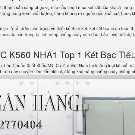
tỉnh thành sẵn sàng phục vụ nhu cầu chọn mua két sắt của khách hàng
hững hàng kém chất lượng, hàng không rõ nguồn gốc xuất xứ, hàng k
t điện tử rất được chú trọng về thiết kế thân két. két sắt bemc an toàn 
c safe còn trang bị tính năng chống cháy nên đảm bảo tuyệt đối độ bả
C K560 NHA1 Top 1 Két Bạc Tiê
Tiêu Chuẩn Xuất Khẩu Mỹ. Có lẽ ở Việt Nam thì không loại két sắt 
ất trên dây chuyền tiên tiến hiện đại tăng khả năng chống cháy chống ph