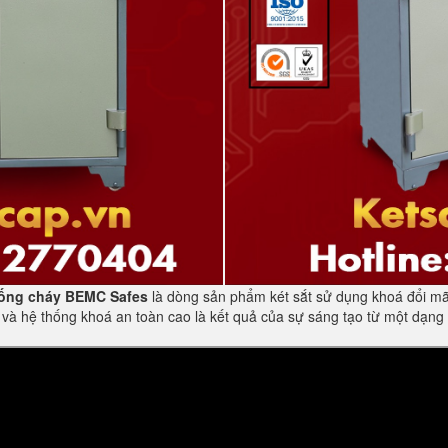
ống cháy BEMC Safes
là dòng sản phẩm két sắt sử dụng khoá đổi mã
và hệ thống khoá an toàn cao là kết quả của sự sáng tạo từ một dạng