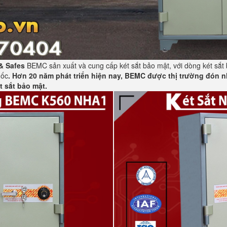
 & Safes
BEMC sản xuất và cung cấp két sắt bảo mật, với dòng két sắt 
uốc
. Hơn 20 năm phát triển hiện nay, BEMC được thị trường đón n
t sắt bảo mật.