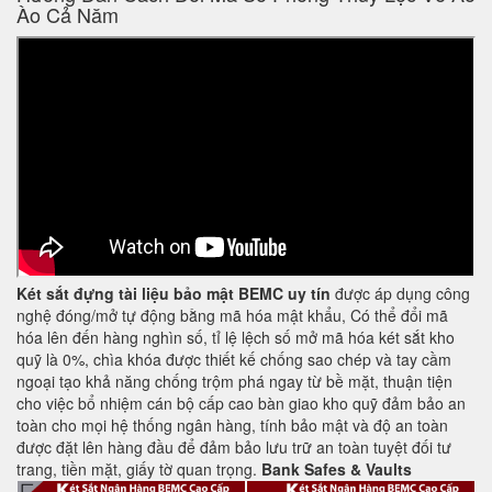
Ào Cả Năm
Két sắt đựng tài liệu bảo mật BEMC uy tín
được áp dụng công
nghệ đóng/mở tự động bằng mã hóa mật khẩu, Có thể đổi mã
hóa lên đến hàng nghìn số, tỉ lệ lệch số mở mã hóa két sắt kho
quỹ là 0%, chìa khóa được thiết kế chống sao chép và tay cầm
ngoại tạo khả năng chống trộm phá ngay từ bề mặt, thuận tiện
cho việc bổ nhiệm cán bộ cấp cao bàn giao kho quỹ đảm bảo an
toàn cho mọi hệ thống ngân hàng, tính bảo mật và độ an toàn
được đặt lên hàng đầu để đảm bảo lưu trữ an toàn tuyệt đối tư
trang, tiền mặt, giấy tờ quan trọng.
Bank Safes & Vaults