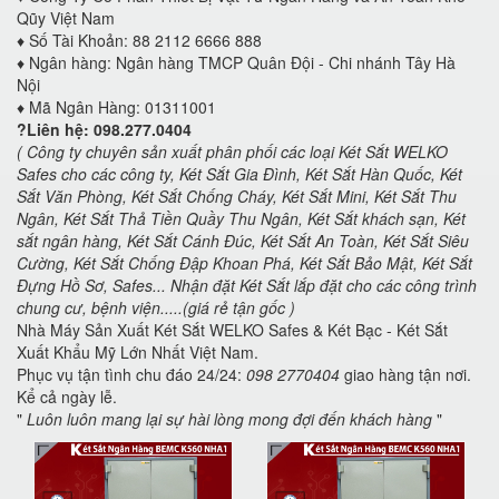
Qũy Việt Nam
♦️
Số Tài Khoản: 88 2112 6666 888
♦️
Ngân hàng: Ngân hàng TMCP Quân Đội - Chi nhánh Tây Hà
Nội
♦️
Mã Ngân Hàng: 01311001
?Liên hệ: 098.277.0404
( Công ty chuyên sản xuất phân phối các loại Két Sắt WELKO
Safes cho các công ty, Két Sắt Gia Đình, Két Sắt Hàn Quốc, Két
Sắt Văn Phòng, Két Sắt Chống Cháy, Két Sắt Mini, Két Sắt Thu
Ngân, Két Sắt Thả Tiền Quầy Thu Ngân, Két Sắt khách sạn, Két
sắt ngân hàng, Két Sắt Cánh Đúc, Két Sắt An Toàn, Két Sắt Siêu
Cường, Két Sắt Chống Đập Khoan Phá, Két Sắt Bảo Mật, Két Sắt
Đựng Hồ Sơ, Safes... Nhận đặt Két Sắt lắp đặt cho các công trình
chung cư, bệnh viện.....(giá rẻ tận gốc )
Nhà Máy Sản Xuất Két Sắt WELKO Safes & Két Bạc - Két Sắt
Xuất Khẩu Mỹ Lớn Nhất Việt Nam.
Phục vụ tận tình chu đáo 24/24:
098 2770404
giao hàng tận nơi.
Kể cả ngày lễ.
"
Luôn luôn mang lại sự hài lòng mong đợi đến khách hàng
"