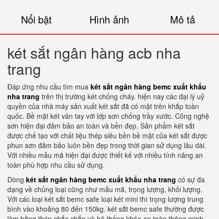
Nổi bật
Hình ảnh
Mô tả
két sắt ngân hàng acb nha
trang
Đáp ứng nhu cầu tìm mua
két sắt ngân hàng bemc xuất khẩu
nha trang
trên thị trường két chống cháy. hiện nay các đại lý uỷ
quyền của nhà máy sản xuất két sắt đã có mặt trên khắp toàn
quốc. Bề mặt két vân tay với lớp sơn chống trầy xước. Công nghệ
sơn hiện đại đảm bảo an toàn và bền đẹp. Sản phẩm két sắt
được chế tạo với chất liệu thép siêu bền bề mặt của két sắt được
phun sơn đảm bảo luôn bền đẹp trong thời gian sử dụng lâu dài.
Với nhiều mẫu mã hiện đại được thiết kế với nhiều tính năng an
toàn phù hợp nhu cầu sử dụng.
Dòng
két sắt ngân hàng bemc xuất khẩu nha trang
có sự đa
dạng về chủng loại cũng như mẫu mã, trọng lượng, khối lượng.
Với các loại két sắt bemc safe loại két mini thì trọng lượng trung
bình vào khoảng 80 đến 150kg. két sắt bemc safe thường được
làm bằng thép chắc chắn và hệ thống khóa an toàn thông minh.