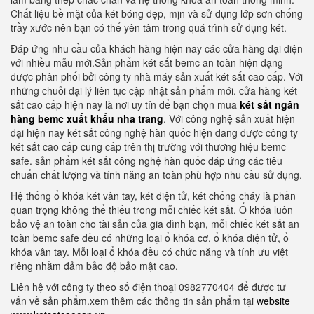
Chất liệu bề mặt của két bóng đẹp, mịn và sử dụng lớp sơn chống
trầy xước nên bạn có thể yên tâm trong quá trình sử dụng két.
Đáp ứng nhu cầu của khách hàng hiện nay các cửa hàng đại diện
với nhiều mẫu mới.Sản phẩm két sắt bemc an toàn hiện đạng
được phân phối bởi công ty nhà máy sản xuất két sắt cao cấp. Với
những chuỗi đại lý liên tục cập nhật sản phẩm mới. cửa hàng két
sắt cao cấp hiện nay là nơi uy tín để bạn chọn mua
két sắt ngân
hàng bemc xuất khẩu nha trang
. Với công nghệ sản xuất hiện
đại hiện nay két sắt công nghệ hàn quốc hiện đang được công ty
két sắt cao cấp cung cấp trên thị trường với thương hiệu bemc
safe. sản phẩm két sắt công nghệ hàn quốc đáp ứng các tiêu
chuẩn chất lượng và tính năng an toàn phù hợp nhu cầu sử dụng.
Hệ thống ổ khóa két vân tay, két điện tử, két chống cháy là phần
quan trọng không thể thiếu trong mỗi chiếc két sắt. Ổ khóa luôn
bảo vệ an toàn cho tài sản của gia đình bạn, mỗi chiếc két sắt an
toàn bemc safe đều có những loại ổ khóa cơ, ổ khóa điện tử, ổ
khóa vân tay. Mỗi loại ổ khóa đều có chức năng và tính ưu việt
riêng nhằm đảm bảo độ bảo mật cao.
Liên hệ với công ty theo số điện thoại 0982770404 để được tư
vấn về sản phẩm.xem thêm các thông tin sản phẩm tại
website