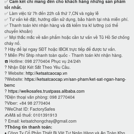
✅
Cam kết
chỉ mang đến cho khách hàng những sản phẩm
tốt nhất.
✅ Làm việc từ 7h đến 22h cả thứ 7,CN và ngày lễ
✅ Tư vấn kê đặt, hướng dẫn sử dụng, bảo hành tại nhà miễn phí.
✅ Thanh toán khi nhận hàng và đã kiểm tra kĩ lưỡng (có thể
chuyển khoản)
✅ Mọi thắc mắc về sản phẩm hoặc cần tư vấn về Tủ Hồ Sơ chống
cháy nổ.
?
Hãy để lại ngay SĐT hoặc IBOX trực tiếp để được tư vấn.
?
Miễn Phí Ship nhanh toàn quốc - Thanh toán khi nhận hàng.
☎️ Hotline: 098 2770404 Phục vụ 24/24h
?
Nhận Đặt Két Sắt Theo Yêu Cầu.
? Website:
http://ketsatcaocap.vn
?Website:
https://ketsatcaocap.vn/san-pham/ket-sat-ngan-hang-
bemc
?
https://welkosafes.trustpass.alibaba.com
?Điện thoại văn phòng: 098 2770404
?Viber: +84 98 2770404
?WeChat ID: FactorySafes
✍️Mã số thuế: 0101391913
? Email: ketsatchongchay@gmail.com
?Thông tin thanh toán:
♦️
Công Ty Cổ Phần Thiết Bị Vật Tư Ngân Hàng và An Toàn Kho