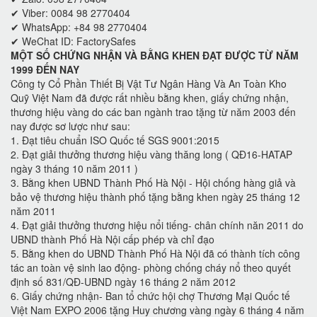
✔ Viber: 0084 98 2770404
✔ WhatsApp: +84 98 2770404
✔ WeChat ID: FactorySafes
MỘT SỐ CHỨNG NHẬN VÀ BẰNG KHEN ĐẠT ĐƯỢC TỪ NĂM
1999 ĐẾN NAY
Công ty Cổ Phần Thiết Bị Vật Tư Ngân Hàng Và An Toàn Kho
Quỹ Việt Nam đã được rất nhiều bằng khen, giấy chứng nhận,
thương hiệu vàng do các ban ngành trao tặng từ năm 2003 đến
nay được sơ lược như sau:
1. Đạt tiêu chuẩn ISO Quốc tế SGS 9001:2015
2. Đạt giải thưởng thương hiệu vàng thăng long ( QĐ16-HATAP
ngày 3 tháng 10 năm 2011 )
3. Bằng khen UBND Thành Phố Hà Nội - Hội chống hàng giả và
bảo vệ thương hiệu thành phố tặng bằng khen ngày 25 tháng 12
năm 2011
4. Đạt giải thưởng thương hiệu nổi tiếng- chân chính năn 2011 do
UBND thành Phố Hà Nội cấp phép và chỉ đạo
5. Bằng khen do UBND Thành Phố Hà Nội đã có thành tích công
tác an toàn vệ sinh lao động- phòng chống cháy nổ theo quyết
định số 831/QĐ-UBND ngày 16 tháng 2 năm 2012
6. Giấy chứng nhận- Ban tổ chức hội chợ Thương Mại Quốc tế
Việt Nam EXPO 2006 tặng Huy chương vàng ngày 6 tháng 4 năm