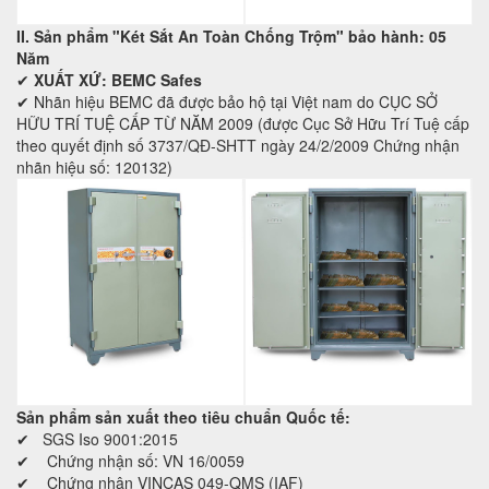
II. Sản phẩm "Két Sắt An Toàn Chống Trộm" bảo hành: 05
Năm
✔
XUẤT XỨ: BEMC Safes
✔ Nhãn hiệu BEMC đã được bảo hộ tại Việt nam do CỤC SỞ
HỮU TRÍ TUỆ CẤP TỪ NĂM 2009 (được Cục Sở Hữu Trí Tuệ cấp
theo quyết định số 3737/QĐ-SHTT ngày 24/2/2009 Chứng nhận
nhãn hiệu số: 120132)
Sản phẩm sản xuất theo tiêu chuẩn Quốc tế:
✔ SGS Iso 9001:2015
✔ Chứng nhận số: VN 16/0059
✔ Chứng nhận VINCAS 049-QMS (IAF)