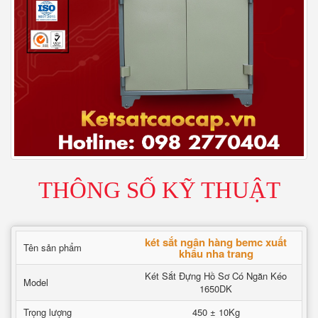
THÔNG SỐ KỸ THUẬT
két sắt ngân hàng bemc xuất
Tên sản phẩm
khẩu nha trang
Két Sắt Đựng Hồ Sơ Có Ngăn Kéo
Model
1650DK
Trọng lượng
450 ± 10Kg