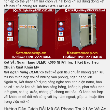
nghiệp có thể yên tâm lựa chọn và hài lòng khi sử dụng dòng két
sắt này của chúng tôi.
Bank Safe For Sale
Két Sắt Ngân Hàng BEMC K560 NHA1 Top 1 Két Bạc Tiêu
Chuẩn Xuất Khẩu Mỹ
Két ngân hàng BEMC
có thiết kế gọn tiêu chuẩn không gian lưu
trữ lớn thích hợp với cả những văn phòng, ngân hàng lớn.
Ngoài ra, Két được sử dụng công nghệ sơn tĩnh điện nano, bạn
sẽ có 1 chiếc két sắt, két bac sáng bóng, không bị phai màu theo
thời gian, chống xước, chống gỉ, chống oxi hóa. Ổ khóa kết hợp
với khóa cơ dễ đổi mã cùng với tay nắm ngoại, giúp ta thuận tiện
trong việc mở két.
Hướng Dẫn Cách Đổi Mã Số Phong Thuỷ Lộc Về Ào