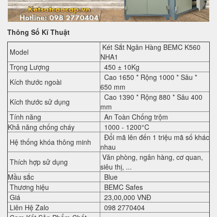
Thông Số Kĩ Thuật
Két Sắt Ngân Hàng BEMC K560
Model
NHA1
Trọng Lượng
450 ± 10Kg
Cao 1650 * Rộng 1000 * Sâu *
Kích thước ngoài
650 mm
Cao 1390 * Rộng 880 * Sâu 400
Kích thước sử dụng
mm
Tính năng
An Toàn Chống trộm
Khả năng chống cháy
1000 - 1200°C
Đổi mã lên đến 1 triệu mã số khác
Hệ thống khóa thông minh
nhau
Văn phòng, ngân hàng, cơ quan,
Thích hợp sử dụng
siêu thị, ...
Mầu sắc
Blue
Thương hiệu
BEMC Safes
Giá
23,00,000 VNĐ
Liên Hệ Zalo
098 2770404