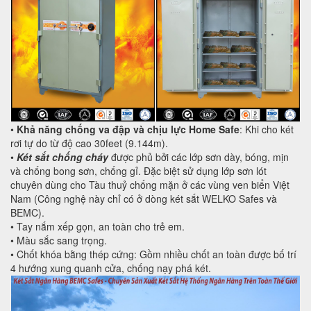
•
Khả năng chống va đập và chịu lực Home Safe
: Khi cho két
rơi tự do từ độ cao 30feet (9.144m).
•
Két sắt chống cháy
được phủ bởi các lớp sơn dày, bóng, mịn
và chống bong sơn, chống gỉ. Đặc biệt sử dụng lớp sơn lót
chuyên dùng cho Tàu thuỷ chống mặn ở các vùng ven biển Việt
Nam (Công nghệ này chỉ có ở dòng két sắt WELKO Safes và
BEMC).
• Tay nắm xếp gọn, an toàn cho trẻ em.
• Màu sắc sang trọng.
• Chốt khóa bằng thép cứng: Gồm nhiều chốt an toàn được bố trí
4 hướng xung quanh cửa, chống nạy phá két.