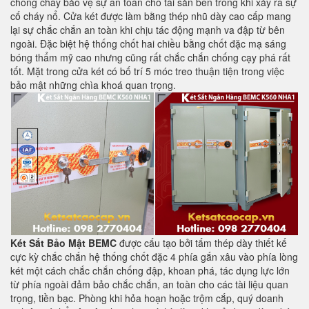
chống cháy bảo vệ sự an toàn cho tài sản bên trong khi xảy ra sự
cố cháy nổ. Cửa két được làm bằng thép nhũ dày cao cấp mang
lại sự chắc chắn an toàn khi chịu tác động mạnh va đập từ bên
ngoài. Đặc biệt hệ thống chốt hai chiều bằng chốt đặc mạ sáng
bóng thẩm mỹ cao nhưng cũng rất chắc chắn chống cạy phá rất
tốt. Mặt trong cửa két có bố trí 5 móc treo thuận tiện trong việc
bảo mật những chìa khoá quan trọng.
Két Sắt Bảo Mật BEMC
được cấu tạo bởi tấm thép dày thiết kế
cực kỳ chắc chắn hệ thống chốt đặc 4 phía gắn xâu vào phía lòng
két một cách chắc chắn chống đập, khoan phá, tác dụng lực lớn
từ phía ngoài đảm bảo chắc chắn, an toàn cho các tài liệu quan
trọng, tiền bạc. Phòng khi hỏa hoạn hoặc trộm cắp, quý doanh