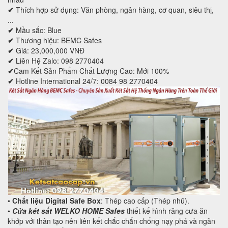
✔
Thích hợp sử dụng: Văn phòng, ngân hàng, cơ quan, siêu thị,
...
✔
Mầu sắc: Blue
✔
Thương hiệu: BEMC Safes
✔
Giá: 23,000,000 VNĐ
✔
Liên Hệ Zalo: 098 2770404
✔
Cam Kết Sản Phẩm Chất Lượng Cao: Mới 100%
✔
Hotline International 24/7: 0084 98 2770404
•
Chất liệu Digital Safe Box
: Thép cao cấp (Thép nhũ).
•
Cửa két sắt WELKO HOME Safes
thiết kế hình răng cưa ăn
khớp với thân tạo nên liên kết chắc chắn chống nạy phá và ngăn