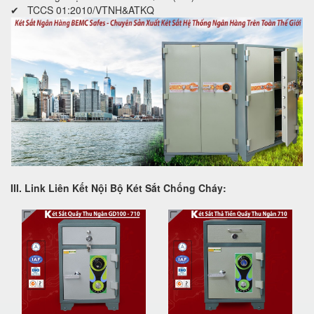
✔ TCCS 01:2010/VTNH&ATKQ
III. Link Liên Kết Nội Bộ Két Sắt Chống Cháy: