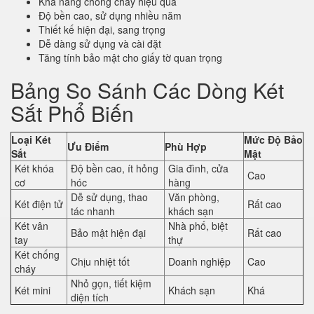
Khả năng chống cháy hiệu quả
Độ bền cao, sử dụng nhiều năm
Thiết kế hiện đại, sang trọng
Dễ dàng sử dụng và cài đặt
Tăng tính bảo mật cho giấy tờ quan trọng
Bảng So Sánh Các Dòng Két
Sắt Phổ Biến
Loại Két
Mức Độ Bảo
Ưu Điểm
Phù Hợp
Sắt
Mật
Két khóa
Độ bền cao, ít hỏng
Gia đình, cửa
Cao
cơ
hóc
hàng
Dễ sử dụng, thao
Văn phòng,
Két điện tử
Rất cao
tác nhanh
khách sạn
Két vân
Nhà phố, biệt
Bảo mật hiện đại
Rất cao
tay
thự
Két chống
Chịu nhiệt tốt
Doanh nghiệp
Cao
cháy
Nhỏ gọn, tiết kiệm
Két mini
Khách sạn
Khá
diện tích