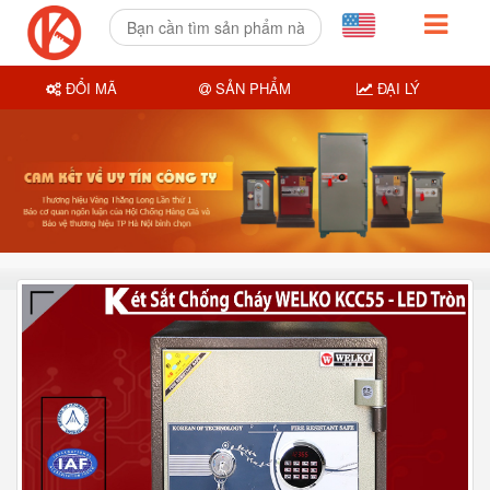
ĐỔI MÃ
SẢN PHẨM
ĐẠI LÝ