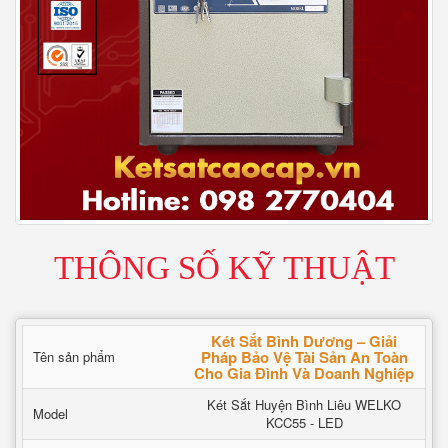
THÔNG SỐ KỸ THUẬT
Két Sắt Bình Dương – Giải
Pháp Bảo Vệ Tài Sản An Toàn
Tên sản phẩm
Cho Gia Đình Và Doanh Nghiệp
Két Sắt Huyện Bình Liêu WELKO
Model
KCC55 - LED