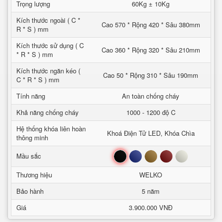
Trọng lượng
60Kg ± 10Kg
Kích thước ngoài ( C *
Cao 570 * Rộng 420 * Sâu 380mm
R * S ) mm
Kích thước sử dụng ( C
Cao 360 * Rộng 320 * Sâu 210mm
* R * S ) mm
Kích thước ngăn kéo (
Cao 50 * Rộng 310 * Sâu 190mm
C * R * S ) mm
Tính năng
An toàn chống cháy
Khả năng chống cháy
1000 - 1200 độ C
Hệ thống khóa liên hoàn
Khoá Điện Tử LED, Khóa Chìa
thông minh
Đen
Xanh
Nâu
Đỏ
Trắng
Mầu sắc
Thương hiệu
WELKO
Bảo hành
5 năm
Giá
3.900.000 VNĐ