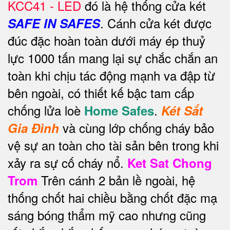
KCC41 - LED
đó là hệ thống cửa két
. Cánh cửa két được
SAFE IN SAFES
đúc đặc hoàn toàn dưới máy ép thuỷ
lực 1000 tấn mang lại sự chắc chắn an
toàn khi chịu tác động mạnh va đập từ
bên ngoài, có thiết kế bậc tam cấp
chống lửa loè
.
Home Safes
Két Sắt
và cùng lớp chống cháy bảo
Gia Đình
vệ sự an toàn cho tài sản bên trong khi
xảy ra sự cố cháy nổ.
Ket Sat Chong
Trên cánh 2 bản lề ngoài, hệ
Trom
thống chốt hai chiều bằng chốt đặc mạ
sáng bóng thẩm mỹ cao nhưng cũng