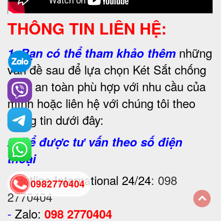
THÔNG TIN LIÊN HỆ:
những
1.
Bạn có thể tham khảo thêm
vấn đề sau để lựa chọn Két Sắt chống
cháy an toàn phù hợp với nhu cầu của
mình hoặc liên hệ với chúng tôi theo
thông tin dưới đây:
2. Để được tư vấn theo số điện
thoại
-
Hotline International 24/24
:
098
0982770404
2770404
-
Zalo:
098 2770404
back