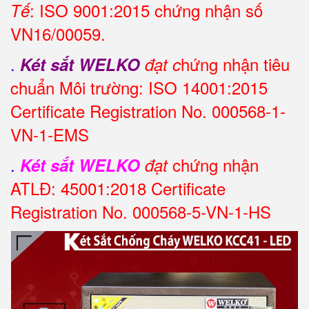
: ISO 9001:2015 chứng nhận số
Tế
VN16/00059.
.
hứng nhận tiêu
Két sắt WELKO
đạt c
chuẩn Môi trường: ISO 14001:2015
Certificate Registration No. 000568-1-
VN-1-EMS
.
chứng nhận
Két sắt WELKO
đạt
ATLĐ: 45001:2018 Certificate
Registration No. 000568-5-VN-1-HS