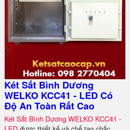
Két Sắt Bình Dương
WELKO KCC41 - LED Có
Độ An Toàn Rất Cao
Két Sắt Bình Dương WELKO KCC41 -
LED
được thiết kế và chế tạo chắc