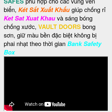
phù hợp cho các vùng ven
SAFES
biển,
giúp chống rỉ
Két Sắt Xuất Khẩu
và sáng bóng
Ket Sat Xuat Khau
chống xước,
bong
VAULT DOORS
sơn, giữ màu bền đặc biệt không bị
phai nhạt theo thời gian
Bank Safety
Box