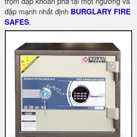
trộm đập khoan phá tại một ngưỡng va
đập mạnh nhất định
BURGLARY FIRE
.
SAFES