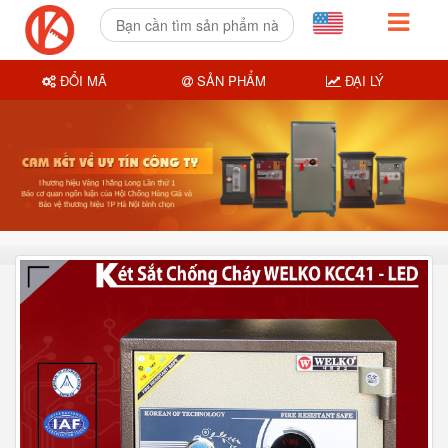
ĐỔI MÃ
SẢN PHẨM
ĐẠI LÝ