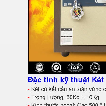
Đặc tính kỹ thuật
Két
Két có kết cấu an toàn vững ch
-
Trọng Lượng: 50Kg ± 10Kg
-
Kích thước ngoài: Cao 500 *
-