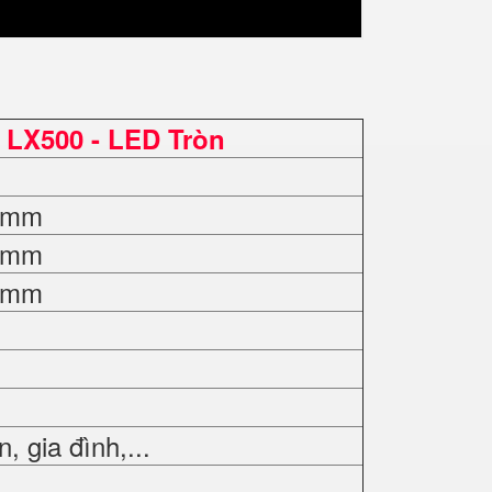
LX500 - LED Tròn
10mm
90mm
20mm
 gia đình,...