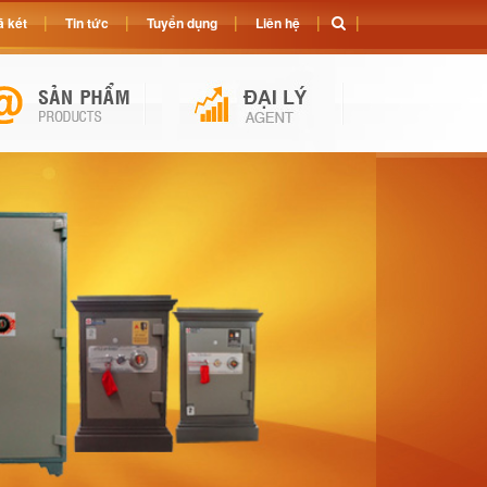
 két
Tin tức
Tuyển dụng
Liên hệ