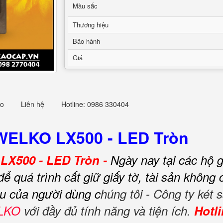
Mầu sắc
Thương hiệu
Bảo hành
Giá
eo
Liên hệ
Hotline: 0986 330404
WELKO LX500 - LED Tròn
LX500 - LED Tròn -
Ngày nay tại các hộ 
 để quá trình cất giữ giấy tờ, tài sản khôn
u của người dùng c
húng tôi - Công ty két
ELKO
với đầy đủ tính năng và tiện ích.
Hotli