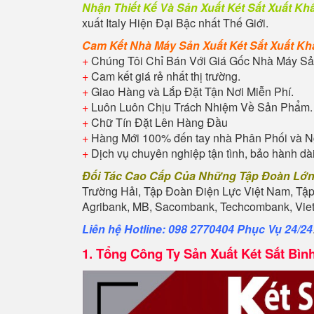
Nhận Thiết Kế Và Sản Xuất Két Sắt Xuất K
xuất Italy Hiện Đại Bậc nhất Thế Giới.
Cam Kết Nhà Máy Sản Xuất Két
Sắt Xuất K
+
Chúng Tôi Chỉ Bán Với Giá Gốc Nhà Máy Sả
+
Cam kết giá rẻ nhất thị trường.
+
Giao Hàng và Lắp Đặt Tận Nơi Miễn Phí.
+
Luôn Luôn Chịu Trách Nhiệm Về Sản Phẩm.
+
Chữ Tín Đặt Lên Hàng Đầu
+
Hàng Mới 100% đến tay nhà Phân Phối và N
+
Dịch vụ chuyên nghiệp tận tình, bảo hành dà
Đối Tác Cao Cấp Của Những Tập Đoàn Lớ
Trường Hải, Tập Đoàn Điện Lực Việt Nam, Tậ
Agribank, MB, Sacombank, Techcombank, Vietb
Liên hệ Hotline: 098 2770404 Phục Vụ 24/24
1.
Tổng Công Ty Sản Xuất Két Sắt Bì