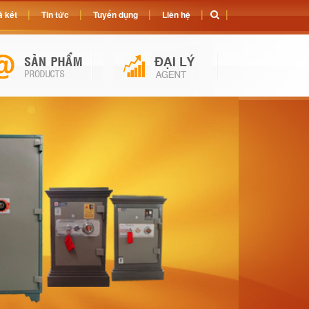
 két
Tin tức
Tuyển dụng
Liên hệ