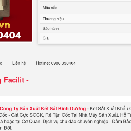
Mầu sắc
Thương hiệu
Bảo hành
Giá
eo
Liên hệ
Hotline: 0986 330404
 Facilit
-
Công Ty Sản Xuất Két Sắt Bình Dương
-
Két Sắt Xuất Khẩu G
 Gốc - Giá Cực SOCK, Rẻ Tận Gốc Tại Nhà Máy Sản Xuất. Hỗ T
à hoặc tại Cơ Quan. Dịch vụ chu đáo chuyên nghiệp - Đảm B
n Đời.