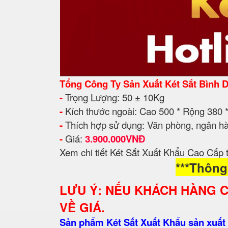
Tổng Công Ty Sản Xuất Két Sắt Bình
-
Trọng Lượng: 50 ± 10Kg
-
Kích thước ngoài: Cao 500 * Rộng 380
-
Thích hợp sử dụng: Văn phòng, ngân hà
-
Giá:
3.9
00.000VNĐ
Xem chi tiết Két Sắt Xuất Khẩu Cao Cấp 
***Thông
LƯU Ý: NẾU KHÁCH HÀNG 
VỀ GIÁ.
Sản phẩm Két Sắt Xuất Khẩu sản xuất