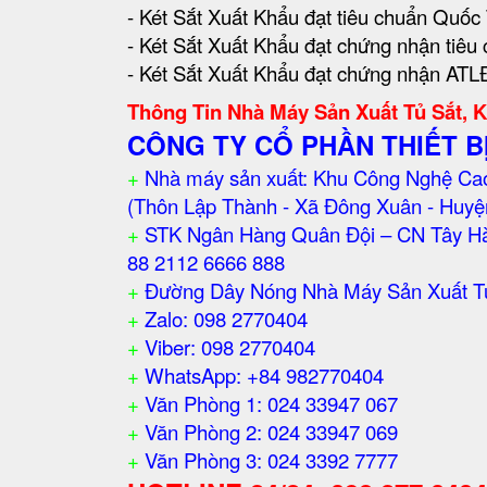
- Két Sắt Xuất Khẩu đạt tiêu chuẩn Quố
- Két Sắt Xuất Khẩu đạt chứng nhận tiêu
- Két Sắt Xuất Khẩu đạt chứng nhận ATLĐ
Thông Tin Nhà Máy Sản Xuất Tủ Sắt, 
CÔNG TY CỔ PHẦN THIẾT B
+
Nhà máy sản xuất: Khu Công Nghệ Cao
(Thôn Lập Thành - Xã Đông Xuân - Huyệ
+
STK Ngân Hàng Quân Đội – CN Tây Hà
88 2112 6666 888
+
Đường Dây Nóng Nhà Máy Sản Xuất Tủ 
+
Zalo: 098 2770404
+
Viber: 098 2770404
+
WhatsApp: +84 982770404
+
Văn Phòng 1: 024 33947 067
+
Văn Phòng 2: 024 33947 069
+
Văn Phòng 3: 024 3392 7777