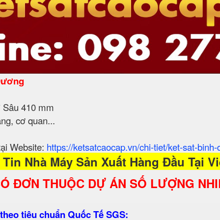
 Dương
 * Sâu 410 mm
ng, cơ quan...
tại Website:
https://ketsatcaocap.vn/chi-tiet/ket-sat-bin
 Tin Nhà Máy Sản Xuất Hàng Đầu Tại Vi
CÓ ĐƠN THUỘC DỰ ÁN SỐ LƯỢNG NHI
 theo tiêu chuẩn Quốc Tế SGS: