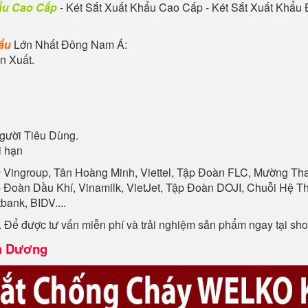
hẩu Cao Cấp
- Két Sắt Xuất Khẩu Cao Cấp - Két Sắt Xuất Khẩu
hẩu
Lớn Nhất Đông Nam Á:
n Xuất.
gười Tiêu Dùng.
i hạn
n
Vingroup, Tân Hoàng Minh, Viettel, Tập Đoàn FLC, Mường Than
p Đoàn Dầu Khí, Vinamilk, VietJet, Tập Đoàn DOJI, Chuỗi Hệ
ank, BIDV....
. Để được tư vấn miễn phí và trải nghiệm sản phẩm ngay tại s
nh Dương