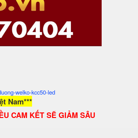
h-duong-welko-kcc50-led
ệt Nam***
ỀU CAM KẾT SẼ GIẢM SÂU