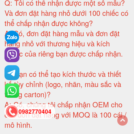
Q:
Tôi có thể nhận được một số mẫu?
Và đơn đặt hàng nhỏ dưới 100 chiếc có
thể chấp nhận được không?
A:
Có, đơn đặt hàng mẫu và đơn đặt
hàng nhỏ với thương hiệu và kích
thước của riêng bạn được chấp nhận
.
Q:
Bạn có thể tạo kích thước và thiết
kế tùy chỉnh (logo, nhãn, màu sắc và
thùng carton)
?
A:
Có, chúng tôi chấp nhận OEM cho
0982770404
các đơn đặt hàng với MOQ là 100 cái /
mô hình
.
back