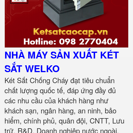
NHÀ MÁY SẢN XUẤT KÉT
SẮT
WELKO
Két Sắt Chống Cháy đạt tiêu chuẩn
chất lượng quốc tế, đáp ứng đầy đủ
các nhu cầu của khách hàng như
khách sạn, ngân hàng, an ninh, bảo
hiểm, chính phủ, quân đội, CNTT, Lưu
trữ, R&D, Doanh nghiệp nước ngoài,