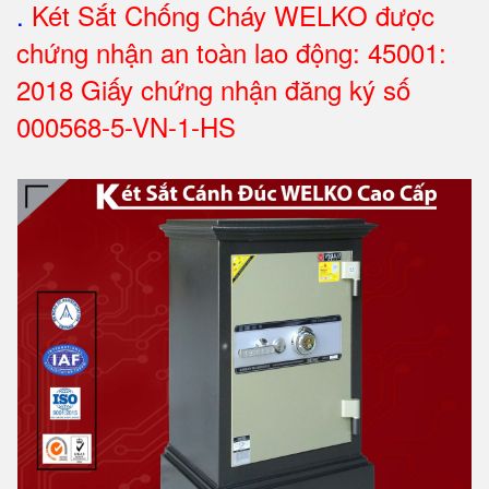
.
Két Sắt Chống Cháy WELKO được
chứng nhận an toàn lao động: 45001:
2018 Giấy chứng nhận đăng ký số
000568-5-VN-1-HS