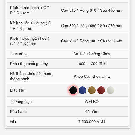
Kích thước ngoài ( C *
Cao 910 * Rộng 610 * Sâu 450 mm
R * S ) mm
Kích thước sử dụng ( C
Cao 520 * Rộng 480 * Sâu 270 mm
* R * S ) mm
Kích thước ngăn kéo (
Cao 230 * Rộng 480 * Sâu 230 mm
C * R * S ) mm
Tính năng
An Toàn Chống Cháy
Khả năng chống cháy
1000 - 1200 độ C
Hệ thống khóa liên hoàn
Khoá Cơ, Khoá Chìa
thông minh
Đen
Xanh
Nâu
Đỏ
Trắng
Mầu sắc
Thương hiệu
WELKO
Bảo hành
05 năm
Giá
7.500.000 VNĐ