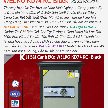
WELKO KD74 KC Black
- Két Sắt WELKO là
Thương Hiệu Uy Tín Hơn 30 Năm Kinh Nghiệm.
Công ty luôn đặt
chữ tín lên hàng đầu.
Nhà Máy Sản Xuất Tuyển Đại Lý Cấp 1
Cung Cấp Két Sắt Xuất Khẩu Mỹ Với Nhiều Thương Hiệu Nổi
Tiếng Hàng Đầu Việt Nam Và Trên Thế Giới.
Ưu đãi lớn khi mua
Két Sắt WELKO
.
Đảm Bảo Giá Gốc 100%,
Giá Cực SOCK
+
Chúng Tôi Chỉ Bán Giá Gốc Tại Xưởng + Giao Hàng Và Lắp Đặt
Miễn Phí
.
Hỗ trợ Tư vấn Tận tình và Chu đáo 24/24.
Thanh toán
tại nhà hoặc tại cơ quan.
Dịch vụ chu đáo chuyên nghiệp, đảm
bảo tiến độ giao hàng.
Két Sắt WELKO
Chính Hãng Bảo Hành 05
năm Tận nơi sử dụng, Bảo trì sản phẩm trọn đời
.