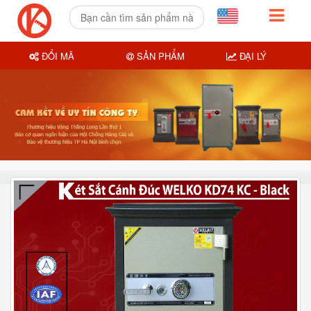
ĐỔI MÃ
SẢN PHẨM
ĐẠI LÝ