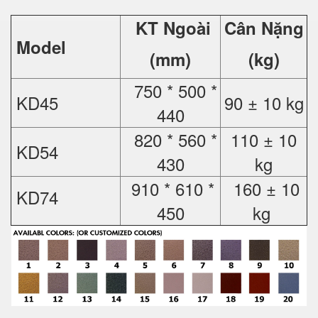
KT Ngoài
Cân Nặng
Model
(mm)
(kg)
750 * 500 *
KD45
90 ± 10 kg
440
820 * 560 *
110 ± 10
KD54
430
kg
910 * 610 *
160 ± 10
KD74
450
kg