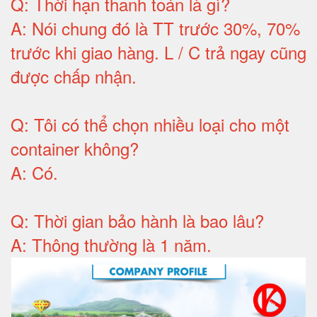
Q:
Thời hạn thanh toán là gì
?
A:
Nói chung đó là TT trước 30%, 70%
trước khi giao hàng.
L / C trả ngay cũng
được chấp nhận
.
Q:
Tôi có thể chọn nhiều loại cho một
container không
?
A:
Có
.
Q: T
hời gian bảo hành
là bao lâu?
A: Thông thường là 1 năm.