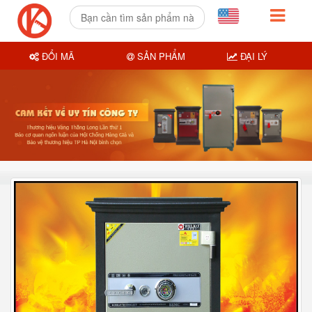
ĐỔI MÃ
SẢN PHẨM
ĐẠI LÝ