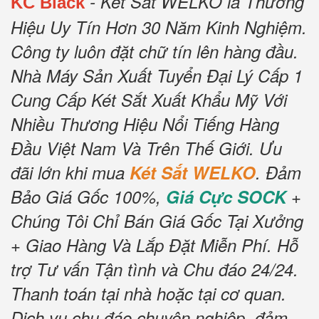
- Két Sắt WELKO là Thương
KC Black
Hiệu Uy Tín Hơn 30 Năm Kinh Nghiệm.
Công ty luôn đặt chữ tín lên hàng đầu.
Nhà Máy Sản Xuất Tuyển Đại Lý Cấp 1
Cung Cấp Két Sắt Xuất Khẩu Mỹ Với
Nhiều Thương Hiệu Nổi Tiếng Hàng
Đầu Việt Nam Và Trên Thế Giới.
Ưu
đãi lớn khi mua
Két Sắt WELKO
.
Đảm
Bảo Giá Gốc 100%,
Giá Cực SOCK
+
Chúng Tôi Chỉ Bán Giá Gốc Tại Xưởng
+ Giao Hàng Và Lắp Đặt Miễn Phí
.
Hỗ
trợ Tư vấn Tận tình và Chu đáo 24/24.
Thanh toán tại nhà hoặc tại cơ quan.
Dịch vụ chu đáo chuyên nghiệp, đảm