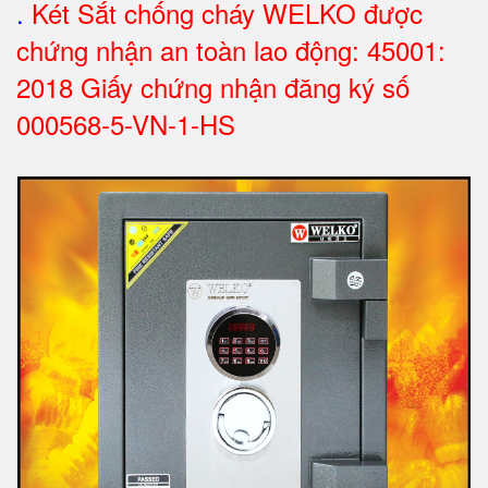
.
Két Sắt chống cháy WELKO được
chứng nhận an toàn lao động: 45001:
2018 Giấy chứng nhận đăng ký số
000568-5-VN-1-HS