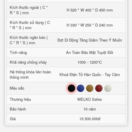
Kích thước ngoài ( C *
H 520 * W 400 * D 450 mm
R * S ) mm
Kích thước sử dụng ( C
H 330 * W 250 * D 240 mm
* R * S ) mm
Kích thước ngăn kéo (
Đợt Di Động Tăng Giảm Theo Ý Muốn
C * R * S ) mm
Tính năng
An Toàn Bảo Mật Tuyệt Đối
Khả năng chống cháy
1000 - 1200°C
Hệ thống khóa liên hoàn
Khoá Điện Tử Hàn Quốc - Tay Cầm
thông minh
Đen
Xanh
Nâu
Đỏ
Trắng
Mầu sắc
Thương hiệu
WELKO Safes
Bảo hành
10 năm
Giá
15.500.000đ