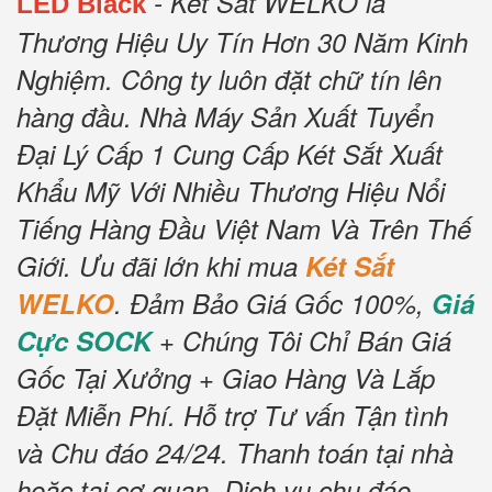
- Két Sắt WELKO là
LED Black
Thương Hiệu Uy Tín Hơn 30 Năm Kinh
Nghiệm.
Công ty luôn đặt chữ tín lên
hàng đầu.
Nhà Máy Sản Xuất Tuyển
Đại Lý Cấp 1 Cung Cấp Két Sắt Xuất
Khẩu Mỹ Với Nhiều Thương Hiệu Nổi
Tiếng Hàng Đầu Việt Nam Và Trên Thế
Giới.
Ưu đãi lớn khi mua
Két Sắt
WELKO
.
Đảm Bảo Giá Gốc 100%,
Giá
Cực SOCK
+ Chúng Tôi Chỉ Bán Giá
Gốc Tại Xưởng + Giao Hàng Và Lắp
Đặt Miễn Phí
.
Hỗ trợ Tư vấn Tận tình
và Chu đáo 24/24.
Thanh toán tại nhà
hoặc tại cơ quan.
Dịch vụ chu đáo