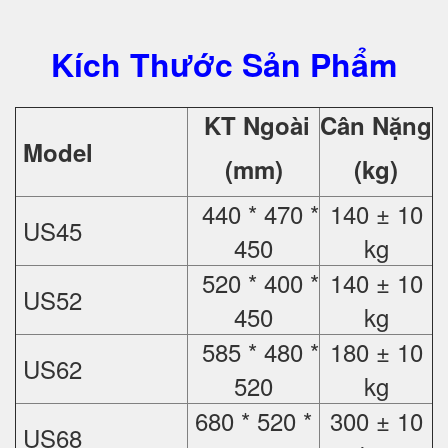
Kích Thước Sản Phẩm
KT Ngoài
Cân Nặng
Model
(mm)
(kg)
440 * 470 *
140 ± 10
US45
450
kg
520 * 400 *
140 ± 10
US52
450
kg
585 * 480 *
180 ± 10
US62
520
kg
680 * 520 *
300 ± 10
US68