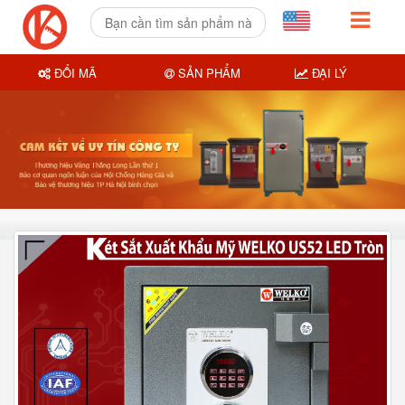
ĐỔI MÃ
SẢN PHẨM
ĐẠI LÝ