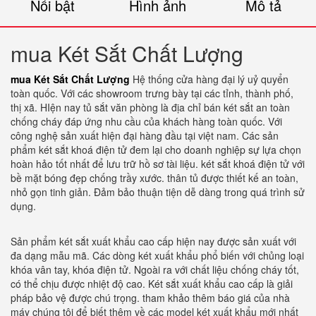
Nổi bật
Hình ảnh
Mô tả
mua Két Sắt Chất Lượng
mua Két Sắt Chất Lượng
Hệ thống cửa hàng đại lý uỷ quyển
toàn quốc. Với các showroom trưng bày tại các tỉnh, thành phố,
thị xã. HIện nay tủ sắt văn phòng là địa chỉ bán két sắt an toàn
chống cháy đáp ứng nhu cầu của khách hàng toàn quốc. Với
công nghệ sản xuất hiện đại hàng đầu tại việt nam. Các sản
phẩm két sắt khoá điện tử đem lại cho doanh nghiệp sự lựa chọn
hoàn hảo tốt nhất để lưu trữ hồ sơ tài liệu. két sắt khoá điện tử với
bề mặt bóng đẹp chống trầy xước. thân tủ được thiết kế an toàn,
nhỏ gọn tinh giản. Đảm bảo thuận tiện dễ dàng trong quá trình sử
dụng.
Sản phẩm két sắt xuất khẩu cao cấp hiện nay được sản xuất với
đa dạng mẫu mã. Các dòng két xuất khẩu phổ biến với chủng loại
khóa vân tay, khóa điện tử. Ngoài ra với chất liệu chống cháy tốt,
có thể chịu được nhiệt độ cao. Két sắt xuất khẩu cao cấp là giải
pháp bảo vệ được chú trọng. tham khảo thêm báo giá của nhà
máy chúng tôi để biết thêm về các model két xuất khẩu mới nhất