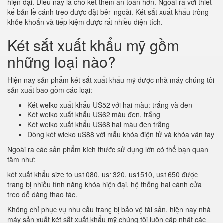
hiện đại. Điều này là cho két thêm an toàn hơn. Ngoài ra với thiết
kế bản lề cánh treo được đặt bên ngoài. Két sắt xuất khẩu trông
khỏe khoắn và tiếp kiệm được rất nhiều diện tích.
Két sắt xuất khẩu mỹ gồm
những loại nào?
Hiện nay sản phẩm két sắt xuất khẩu mỹ được nhà máy chúng tôi
sản xuất bao gồm các loại:
Két welko xuất khẩu US52 với hai màu: trắng và đen
Két welko xuất khẩu US62 màu đen, trắng
Két welko xuất khẩu US68 hai màu đen trắng
Dòng két wleko uS88 với mẫu khóa điện tử và khóa vân tay
Ngoài ra các sản phẩm kích thước sử dụng lớn có thể bạn quan
tâm như:
két xuất khẩu size to us1080, us1320, us1510, us1650 được
trang bị nhiều tính năng khóa hiện đại, hệ thống hai cánh cửa
treo dễ dàng thao tác.
Không chỉ phục vụ nhu cầu trang bị bảo vệ tài sản. hiện nay nhà
máy sản xuất két sắt xuất khẩu mỹ chúng tôi luôn cập nhật các