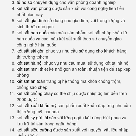
tủ hồ sơ
chuyên dụng cho văn phòng doanh nghiệp
két sắt văn phòng
được sản xuất với công nghệ tiên tiến
nhất hiện nay
két sắt gia đình
sử dụng cho gia đình, với trọng lượng và
kích thước nhỏ gọn
két sắt hàn quốc
các mẫu sản phẩm két sắt nhập khẩu từ
hàn quốc và các mẫu két sắt xuất theo sự chuyển giao
công nghệ hàn quốc
két sắt sài gòn
phục vụ nhu cầu sử dụng cho khách hàng
thị trường tphcm
két sắt hà nội
phục vụ nhu cầu mua, sử dụng két tại hà nội
két sắt mini
thiết kế nhỏ gọn an toàn, thuận tiện để sắp xếp
phòng
két sắt an toàn
trang bị hệ thống mã khóa chống trộm,
chống sao chép
két sắt chống cháy
có thể chịu được nhiệt độ lên đến trên
2000 độ C
két sắt xuất khẩu mỹ
sản phẩm xuất khẩu đáp ứng nhu cầu
thị trường mỹ, canada
két sắt ký gửi tài sản
với từng ngăn két riêng biệt phục vụ
lưu trữ tài sản trong ngân hàng
két sắt siêu cường
được sản xuất với nguyên vật liệu nhập
khẩu 100%