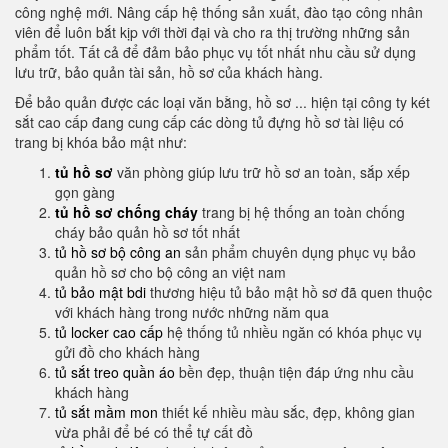
công nghệ mới. Nâng cấp hệ thống sản xuất, đào tạo công nhân
viên để luôn bắt kịp với thời đại và cho ra thị trường những sản
phẩm tốt. Tất cả để đảm bảo phục vụ tốt nhất nhu cầu sử dụng
lưu trữ, bảo quản tài sản, hồ sơ của khách hàng.
Để bảo quản được các loại văn bằng, hồ sơ ... hiện tại công ty két
sắt cao cấp đang cung cấp các dòng tủ đựng hồ sơ tài liệu có
trang bị khóa bảo mật như:
tủ hồ sơ
văn phòng giúp lưu trữ hồ sơ an toàn, sắp xếp
gọn gàng
tủ hồ sơ chống cháy
trang bị hệ thống an toàn chống
cháy bảo quản hồ sơ tốt nhất
tủ hồ sơ bộ công an
sản phẩm chuyên dụng phục vụ bảo
quản hồ sơ cho bộ công an việt nam
tủ bảo mật bdi
thương hiệu tủ bảo mật hồ sơ đã quen thuộc
với khách hàng trong nước những năm qua
tủ locker cao cấp
hệ thống tủ nhiều ngăn có khóa phục vụ
gửi đồ cho khách hàng
tủ sắt treo quần áo
bền đẹp, thuận tiện đáp ứng nhu cầu
khách hàng
tủ sắt mầm mon
thiết kế nhiều màu sắc, đẹp, không gian
vừa phải để bé có thể tự cất đồ