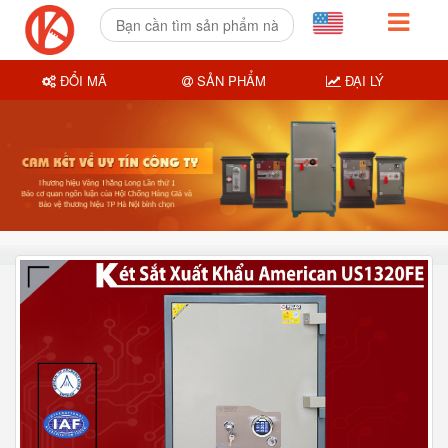
ĐỔI MÃ
SẢN PHẨM
ĐẠI LÝ