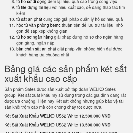
tủ hồ sơ di động
đem lại hiệu quả cao trong công việc
tủ file
đựng tài liệu với hiệu xuất cao, dễ dàng thao tác tìm
kiếm
tủ sắt an phát
cung cấp giải pháp quản lý hồ sơ hiệu quả
hộc tủ văn phòng bemc
thuận tiện để lưu trữ tài liệu, nhỏ
gọn dễ sắp xếp không gian
tủ hồ sơ ngân hàng
giải pháp đựng hồ sơ cho ngân hàng
gọn gàng, ngăn nắp
bàn chân sắt an phát
giải pháp văn phòng hiện đại được
khách hàng ưa chuông nhất
Bảng giá các sản phẩm két sắt
xuất khẩu cao cấp
Sản phẩm Safes được sản xuất bởi tập đoàn WELKO Safes
group. Két sắt xuất khẩu mỹ sử dụng trong các gia đình đang rất
được ưa chuộng. Hiện nay Két sắt không những giúp bảo vệ tài
sản khỏi trộm cắp mà còn chống cháy tốt được nữa.
Két Sắt Xuất Khẩu WELKO US52 White
12.500.000 VNĐ
Két Sắt Xuất Khẩu WELKO US62 White
13.500.000 VNĐ