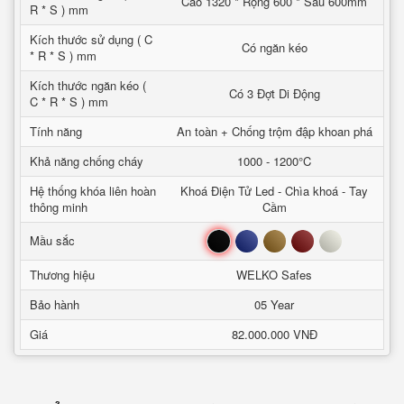
Cao 1320 * Rộng 600 * Sâu 600mm
R * S ) mm
Kích thước sử dụng ( C
Có ngăn kéo
* R * S ) mm
Kích thước ngăn kéo (
Có 3 Đợt Di Động
C * R * S ) mm
Tính năng
An toàn + Chống trộm đập khoan phá
Khả năng chống cháy
1000 - 1200°C
Hệ thống khóa liên hoàn
Khoá Điện Tử Led - Chìa khoá - Tay
thông minh
Cầm
Đen
Xanh
Nâu
Đỏ
Trắng
Mầu sắc
Thương hiệu
WELKO Safes
Bảo hành
05 Year
Giá
82.000.000 VNĐ