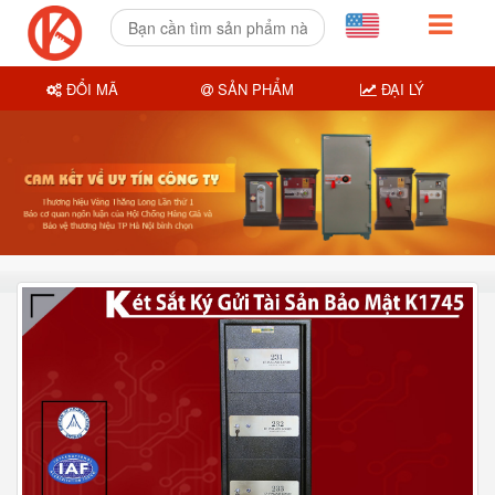
ĐỔI MÃ
SẢN PHẨM
ĐẠI LÝ