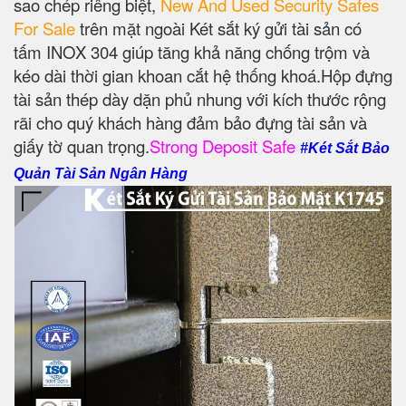
sao chép riêng biệt,
New And Used Security Safes
For Sale
trên mặt ngoài Két sắt ký gửi tài sản có
tấm INOX 304 giúp tăng khả năng chống trộm và
kéo dài thời gian khoan cắt hệ thống khoá.Hộp đựng
tài sản thép dày dặn phủ nhung với kích thước rộng
rãi cho quý khách hàng đảm bảo đựng tài sản và
giấy tờ quan trọng.
Strong Deposit Safe
#Két Sắt Bảo
Quản Tài Sản Ngân Hàng