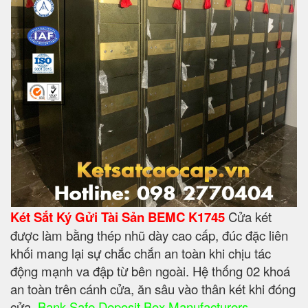
Két Sắt Ký Gửi Tài Sản BEMC K1745
Cửa két
được làm bằng thép nhũ dày cao cấp, đúc đặc liên
khối mang lại sự chắc chắn an toàn khi chịu tác
động mạnh va đập từ bên ngoài. Hệ thống 02 khoá
an toàn trên cánh cửa, ăn sâu vào thân két khi đóng
cửa.
Bank Safe Deposit Box Manufacturers
,