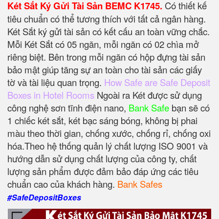
Két Sắt Ký Gửi Tài Sản BEMC K1745.
Có thiết kế
tiêu chuẩn có thể tương thích với tất cả ngân hàng.
Két Sắt ký gửi tài sản có kết cấu an toàn vững chắc.
Mỗi Két Sắt có 05 ngăn, mỗi ngăn có 02 chìa mở
riêng biệt. Bên trong mỗi ngăn có hộp đựng tài sản
bảo mật giúp tăng sự an toàn cho tài sản các giấy
tờ và tài liệu quan trọng.
How Safe are Safe Deposit
Boxes in Hotel Rooms
Ngoài ra Két được sử dụng
công nghệ sơn tĩnh điện nano,
Bank Safe
bạn sẽ có
1 chiếc két sắt, két bạc sáng bóng, không bị phai
màu theo thời gian, chống xước, chống rỉ, chống oxi
hóa.Theo hệ thống quản lý chất lượng ISO 9001 và
hướng dẫn sử dụng chất lượng của công ty, chất
lượng sản phẩm được đảm bảo đáp ứng các tiêu
chuẩn cao của khách hàng.
Bank Safes
#SafeDepositBoxes