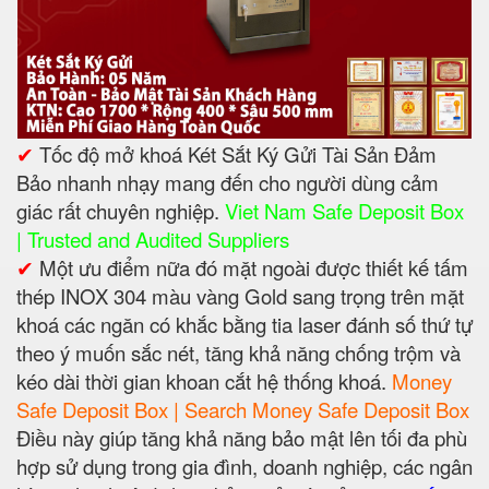
✔
Tốc độ mở khoá Két Sắt Ký Gửi Tài Sản Đảm
Bảo nhanh nhạy mang đến cho người dùng cảm
giác rất chuyên nghiệp.
Viet Nam Safe Deposit Box
| Trusted and Audited Suppliers
✔
Một ưu điểm nữa đó mặt ngoài được thiết kế tấm
thép INOX 304 màu vàng Gold sang trọng trên mặt
khoá các ngăn có khắc bằng tia laser đánh số thứ tự
theo ý muốn sắc nét, tăng khả năng chống trộm và
kéo dài thời gian khoan cắt hệ thống khoá.
Money
Safe Deposit Box | Search Money Safe Deposit Box
Điều này giúp tăng khả năng bảo mật lên tối đa phù
hợp sử dụng trong gia đình, doanh nghiệp, các ngân