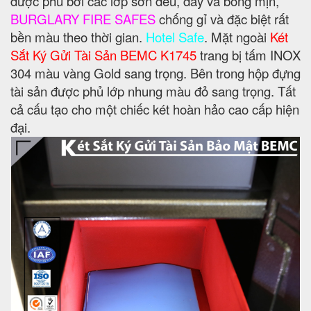
được phủ bởi các lớp sơn đều, dày và bóng mịn,
BURGLARY FIRE SAFES
chống gỉ và đặc biệt rất
bền màu theo thời gian.
Hotel Safe
. Mặt ngoài
Két
Sắt Ký Gửi Tài Sản BEMC K1745
trang bị tấm INOX
304 màu vàng Gold sang trọng. Bên trong hộp đựng
tài sản được phủ lớp nhung màu đỏ sang trọng. Tất
cả cấu tạo cho một chiếc két hoàn hảo cao cấp hiện
đại.