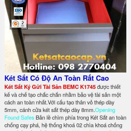
Két Sắt Có Độ An Toàn Rất Cao
Két Sắt Ký Gửi Tài Sản BEMC K1745
được thiết
kế và chế tạo chắc chắn nhằm bảo vệ tài sản một
cách an toàn nhất.Với cấu tạo thân vỏ thép dày
5mm, cánh cửa két sắt thép dày 8mm.
Opening
Found Safes
Bản lề chìm phía trong Két Sắt an toàn
chống cạy phá, hệ thống khoá 02 chìa khoá chống