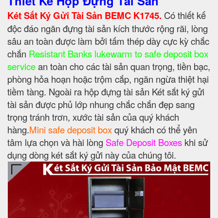
Thiết Kế Hộp Đựng Tài Sản
Két Sắt Ký Gửi Tài Sản BEMC K1745.
Có thiết kế
độc đáo ngăn đựng tài sản kích thước rộng rãi, lòng
sâu an toàn được làm bởi tấm thép dày cực kỳ chắc
chắn
Resistant Banks lukewarm to safe deposit box
service
an toàn cho các tài sản quan trọng, tiền bạc,
phòng hỏa hoạn hoặc trộm cắp, ngăn ngừa thiệt hại
tiềm tàng. Ngoài ra hộp đựng tài sản Két sắt ký gửi
tài sản được phủ lớp nhung chắc chắn đẹp sang
trọng tránh trơn, xước tài sản của quý khách
hàng.
Mini safe deposit box
quý khách có thể yên
tâm lựa chọn và hài lòng
Safe Deposit Boxes
khi sử
dụng dòng két sắt ký gửi này của chúng tôi.