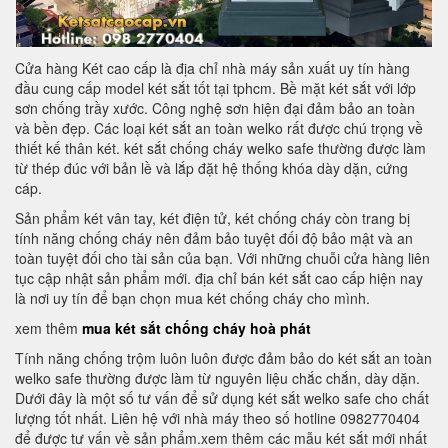
Cửa hàng Két cao cấp là địa chỉ nhà máy sản xuất uy tín hàng
đầu cung cấp model két sắt tốt tại tphcm. Bề mặt két sắt với lớp
sơn chống trầy xước. Công nghệ sơn hiện đại đảm bảo an toàn
và bền đẹp. Các loại két sắt an toàn welko rất được chú trọng về
thiết kế thân két. két sắt chống cháy welko safe thường được làm
từ thép đúc với bản lề và lắp đặt hệ thống khóa dày dặn, cứng
cáp.
Sản phẩm két vân tay, két điện tử, két chống cháy còn trang bị
tính năng chống cháy nên đảm bảo tuyệt đối độ bảo mật và an
toàn tuyệt đối cho tài sản của bạn. Với những chuỗi cửa hàng liên
tục cập nhật sản phẩm mới. địa chỉ bán két sắt cao cấp hiện nay
là nơi uy tín để bạn chọn mua két chống cháy cho mình.
xem thêm
mua két sắt chống cháy hoà phát
Tính năng chống trộm luôn luôn được đảm bảo do két sắt an toàn
welko safe thường được làm từ nguyên liệu chắc chắn, dày dặn.
Dưới đây là một số tư vấn để sử dụng két sắt welko safe cho chất
lượng tốt nhất. Liên hệ với nhà máy theo số hotline 0982770404
để được tư vấn về sản phẩm.xem thêm các mẫu két sắt mới nhất