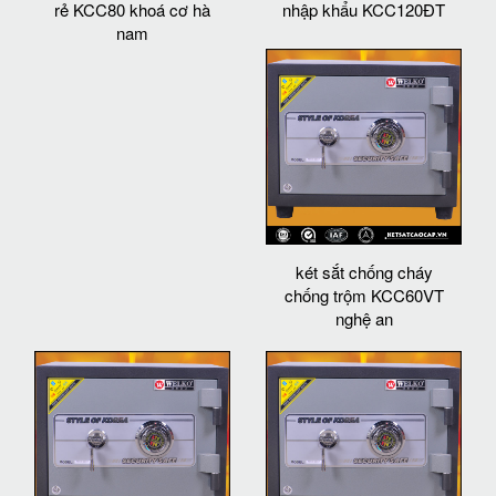
rẻ KCC80 khoá cơ hà
nhập khẩu KCC120ĐT
nam
két sắt chống cháy
chống trộm KCC60VT
nghệ an