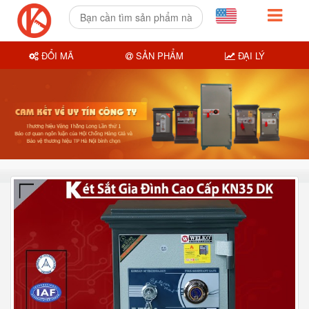
ĐỔI MÃ
SẢN PHẨM
ĐẠI LÝ