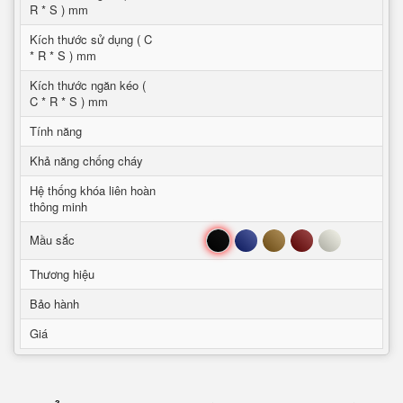
R * S ) mm
Kích thước sử dụng ( C
* R * S ) mm
Kích thước ngăn kéo (
C * R * S ) mm
Tính năng
Khả năng chống cháy
Hệ thống khóa liên hoàn
thông minh
Đen
Xanh
Nâu
Đỏ
Trắng
Mầu sắc
Thương hiệu
Bảo hành
Giá