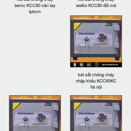
bemc KCC60 vân tay
welko KCC80 đổi mã
tphcm
két sắt chống cháy
nhập khẩu KCC60KC
hà nội