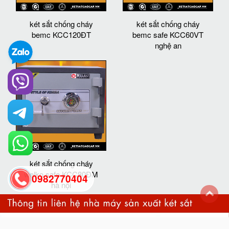
két sắt chống cháy
két sắt chống cháy
bemc KCC120ĐT
bemc safe KCC60VT
nghệ an
két sắt chống cháy
welko safe KCC80ĐM
0982770404
hà nội
back
to