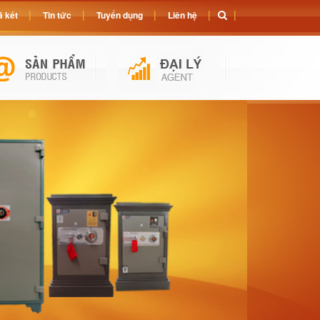
 két
Tin tức
Tuyển dụng
Liên hệ