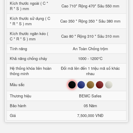
Kích thước ngoài ( C *
Cao 710* Rộng 470* Sâu 550 mm
R * S ) mm
Kích thước sử dụng ( C
Cao 350 * Rộng 350 * Sâu 380 mm
* R * S ) mm
Kích thước ngăn kéo (
Cao 80 * Rộng 310 * Sâu 310 mm
C * R * S ) mm
Tính năng
An Toàn Chống trộm
Khả năng chống cháy
1000 - 1200°C
Hệ thống khóa liên hoàn
Đổi mã lên đến 1 triệu mã số khác
thông minh
nhau
Đen
Xanh
Nâu
Đỏ
Trắng
Mầu sắc
Thương hiệu
BEMC Safes
Bảo hành
05 Năm
Giá
7,500,000 VNĐ