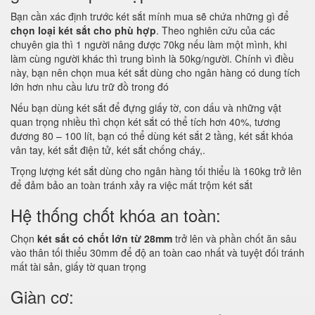
Bạn cần xác định trước két sắt mính mua sẽ chứa những gì để
chọn loại két sắt cho phù hợp
. Theo nghiên cứu của các
chuyên gia thì 1 người nâng được 70kg nếu làm một mình, khi
làm cùng người khác thì trung bình là 50kg/người. Chính vì điều
này, bạn nên chọn mua két sắt dùng cho ngân hàng có dung tích
lớn hơn nhu cầu lưu trữ đồ trong đó
Nếu bạn dùng két sắt để đựng giấy tờ, con dấu và những vật
quan trọng nhiều thì chọn két sắt có thể tích hơn 40%, tương
đương 80 – 100 lít, bạn có thể dùng két sắt 2 tầng, két sắt khóa
vân tay, két sắt điện tử, két sắt chống cháy,.
Trọng lượng két sắt dùng cho ngân hàng tối thiểu là 160kg trở lên
để đảm bảo an toàn tránh xảy ra việc mất trộm két sắt
Hệ thống chốt khóa an toàn:
Chọn
két sắt có chốt lớn từ 28mm
trở lên và phần chốt ăn sâu
vào thân tối thiểu 30mm để độ an toàn cao nhất và tuyệt đối tránh
mất tài sản, giấy tờ quan trọng
Giàn cơ: