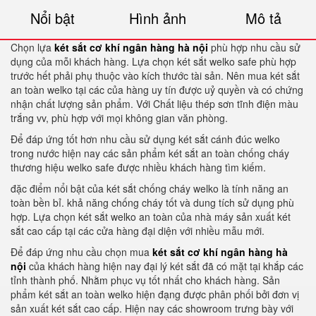
Nổi bật
Hình ảnh
Mô tả
Chọn lựa
két sắt cơ khí ngân hàng hà nội
phù hợp nhu cầu sử
dụng của mỗi khách hàng. Lựa chọn két sắt welko safe phù hợp
trước hết phải phụ thuộc vào kích thước tài sản. Nên mua két sắt
an toàn welko tại các của hàng uy tín được uỷ quyền và có chứng
nhận chất lượng sản phẩm. Với Chất liệu thép sơn tĩnh điện màu
trắng vv, phù hợp với mọi không gian văn phòng.
Để đáp ứng tốt hơn nhu cầu sử dụng két sắt cánh đúc welko
trong nước hiện nay các sản phẩm két sắt an toàn chống cháy
thương hiệu welko safe được nhiều khách hàng tìm kiếm.
đặc điểm nổi bật của két sắt chống cháy welko là tính năng an
toàn bền bỉ. khả năng chống cháy tốt và dung tích sử dụng phù
hợp. Lựa chọn két sắt welko an toàn của nhà máy sản xuất két
sắt cao cấp tại các cửa hàng đại diện với nhiều mẫu mới.
Để đáp ứng nhu cầu chọn mua
két sắt cơ khí ngân hàng hà
nội
của khách hàng hiện nay đại lý két sắt đã có mặt tại khắp các
tỉnh thành phố. Nhằm phục vụ tốt nhất cho khách hàng. Sản
phẩm két sắt an toàn welko hiện đạng được phân phối bởi đơn vị
sản xuất két sắt cao cấp. Hiện nay các showroom trưng bày với