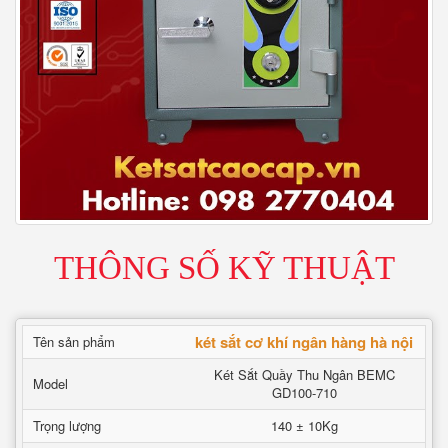
THÔNG SỐ KỸ THUẬT
két sắt cơ khí ngân hàng hà nội
Tên sản phẩm
Két Sắt Quầy Thu Ngân BEMC
Model
GD100-710
Trọng lượng
140 ± 10Kg