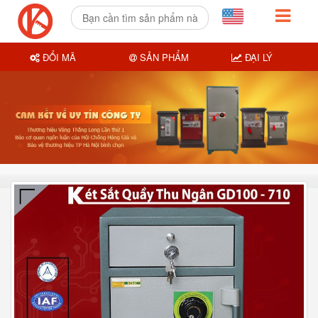
ĐỔI MÃ
SẢN PHẨM
ĐẠI LÝ