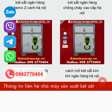
két sắt ngân hàng
két sắt ngân hàng
bemc 2 cánh hà nội
chống cháy cao cấp hà
nội
két sắt công ty thiết bị
cách mở két sắt kim
0982770404
ngân hàng hà nội
khí ngân hàng hà nội
back
to
top