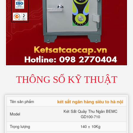
THÔNG SỐ KỸ THUẬT
két sắt ngân hàng siêu to hà nội
Tên sản phẩm
Két Sắt Quầy Thu Ngân BEMC
Model
GD100-710
Trọng lượng
140 ± 10Kg