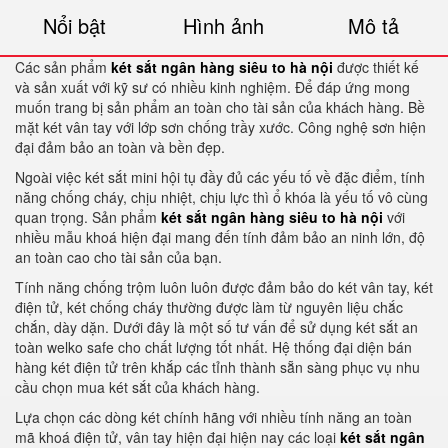
Nổi bật
Hình ảnh
Mô tả
Các sản phẩm
két sắt ngân hàng siêu to hà nội
được thiết kế
và sản xuất với kỹ sư có nhiều kinh nghiệm. Để đáp ứng mong
muốn trang bị sản phẩm an toàn cho tài sản của khách hàng. Bề
mặt két vân tay với lớp sơn chống trầy xước. Công nghệ sơn hiện
đại đảm bảo an toàn và bền đẹp.
Ngoài việc két sắt mini hội tụ đầy đủ các yếu tố về đặc điểm, tính
năng chống cháy, chịu nhiệt, chịu lực thì ổ khóa là yếu tố vô cùng
quan trọng. Sản phẩm
két sắt ngân hàng siêu to hà nội
với
nhiều mẫu khoá hiện đại mang đến tính đảm bảo an ninh lớn, độ
an toàn cao cho tài sản của bạn.
Tính năng chống trộm luôn luôn được đảm bảo do két vân tay, két
điện tử, két chống cháy thường được làm từ nguyên liệu chắc
chắn, dày dặn. Dưới đây là một số tư vấn để sử dụng két sắt an
toàn welko safe cho chất lượng tốt nhất. Hệ thống đại diện bán
hàng két điện tử trên khắp các tỉnh thành sẵn sàng phục vụ nhu
cầu chọn mua két sắt của khách hàng.
Lựa chọn các dòng két chính hãng với nhiều tính năng an toàn
mã khoá điện tử, vân tay hiện đại hiện nay các loại
két sắt ngân