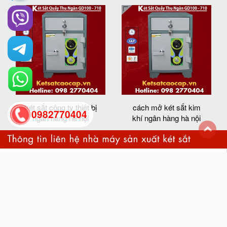
két sắt công ty thiết bị
cách mở két sắt kim
0982770404
ngân hàng hà nội
khí ngân hàng hà nội
back
to
top