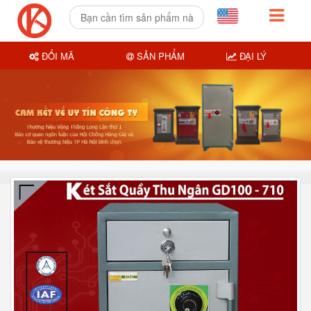
ĐỔI MÃ
SẢN PHẨM
ĐẠI LÝ