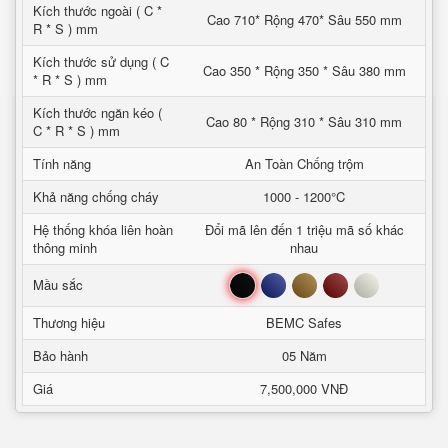
Kích thước ngoài ( C *
Cao 710* Rộng 470* Sâu 550 mm
R * S ) mm
Kích thước sử dụng ( C
Cao 350 * Rộng 350 * Sâu 380 mm
* R * S ) mm
Kích thước ngăn kéo (
Cao 80 * Rộng 310 * Sâu 310 mm
C * R * S ) mm
Tính năng
An Toàn Chống trộm
Khả năng chống cháy
1000 - 1200°C
Hệ thống khóa liên hoàn
Đổi mã lên đến 1 triệu mã số khác
thông minh
nhau
Đen
Xanh
Nâu
Đỏ
Trắng
Mầu sắc
Thương hiệu
BEMC Safes
Bảo hành
05 Năm
Giá
7,500,000 VNĐ