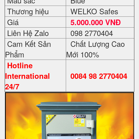
Màu sắc
Blue
Thương hiệu
WELKO Safes
Giá
5.000.000 VNĐ
Liên Hệ Zalo
098 2770404
Cam Kết Sản
Chất Lượng Cao
Phẩm
Mới 100%
Hotline
International
0084 98 2770404
24/7