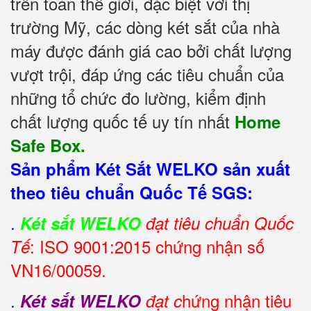
trên toàn thế giới, đặc biệt với thị
trường Mỹ, các dòng két sắt của nhà
máy được đánh giá cao bởi chất lượng
vượt trội, đáp ứng các tiêu chuẩn của
những tổ chức đo lường, kiểm định
chất lượng quốc tế uy tín nhất
Home
Safe Box.
Sản phẩm Két Sắt WELKO sản xuất
theo tiêu chuẩn Quốc Tế SGS:
.
Két sắt WELKO
đạt tiêu chuẩn Quốc
: ISO 9001:2015 chứng nhận số
Tế
VN16/00059.
.
hứng nhận tiêu
Két sắt WELKO
đạt c