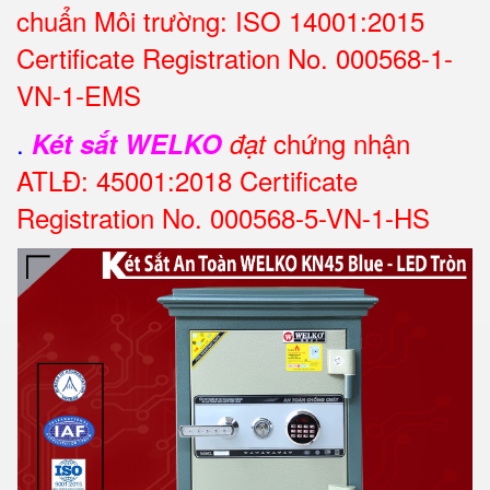
chuẩn Môi trường: ISO 14001:2015
Certificate Registration No. 000568-1-
VN-1-EMS
.
chứng nhận
Két sắt WELKO
đạt
ATLĐ: 45001:2018 Certificate
Registration No. 000568-5-VN-1-HS