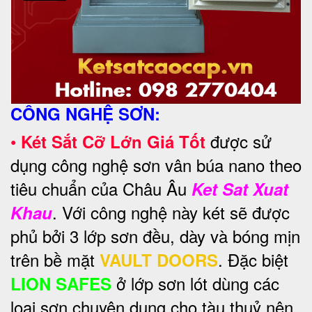
CÔNG NGHỆ SƠN:
•
được sử
Két Sắt Cỡ Lớn Giá Tốt
dụng công nghệ sơn vân búa nano theo
tiêu chuẩn của Châu Âu
Ket Sat Xuat
. Với công nghệ này két sẽ được
Khau
phủ bởi 3 lớp sơn đều, dày và bóng mịn
trên bề mặt
. Đặc biệt
VAULT DOORS
ở lớp sơn lót dùng các
LION SAFES
loại sơn chuyên dụng cho tàu thuỷ nên