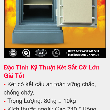
Đặc Tính Kỹ Thuật Két Sắt Cỡ Lớn
Giá Tốt
Két có kết cấu an toàn vững chắc,
-
chống cháy.
Trọng Lượng: 80kg ± 10kg
-
Kích thước ngoài: Cao 740 * Rộng
-