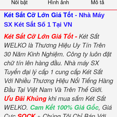
Nổi bật
Hình ảnh
Mô tả
Két Sắt Cỡ Lớn Giá Tốt
-
Nhà Máy
SX Két Sắt Số 1 Tại VN
Két Sắt Cỡ Lớn Giá Tốt -
Két Sắt
WELKO là Thương Hiệu Uy Tín Trên
30 Năm Kinh Nghiệm. Công ty luôn đặt
chữ tín lên hàng đầu. Nhà máy SX
Tuyển đại lý cấp 1 cung cấp Két Sắt
Với Nhiều Thương Hiệu Nổi Tiếng Hàng
Đầu Tại Việt Nam Và Trên Thế Giới.
Ưu Đãi Khủng
khi mua sắm Két Sắt
WELKO.
Cam Kết 100% Giá Gốc
, Giá
Cực
SOCK
+ Chúng Tôi Chỉ Bán Với