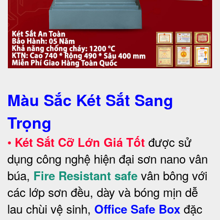
Màu Sắc Két Sắt Sang
Trọng
•
được sử
Két Sắt Cỡ Lớn Giá Tốt
dụng công nghệ hiện đại sơn nano vân
búa,
vân bông với
Fire Resistant safe
các lớp sơn đều, dày và bóng mịn dễ
lau chùi vệ sinh,
đặc
Office Safe Box