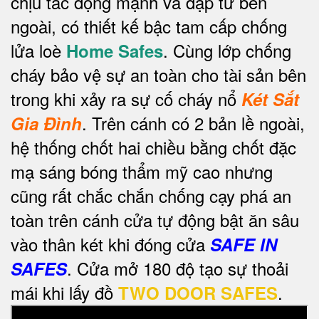
chịu tác động mạnh va đập từ bên
ngoài, có thiết kế bậc tam cấp chống
lửa loè
. Cùng lớp chống
Home Safes
cháy bảo vệ sự an toàn cho tài sản bên
trong khi xảy ra sự cố cháy nổ
Két Sắt
.
Trên cánh có 2 bản lề ngoài,
Gia Đình
hệ thống chốt hai chiều bằng chốt đặc
mạ sáng bóng thẩm mỹ cao nhưng
cũng rất chắc chắn chống cạy phá an
toàn trên cánh cửa tự động bật ăn sâu
vào thân két khi đóng cửa
SAFE IN
. Cửa mở 180 độ tạo sự thoải
SAFES
mái khi lấy đồ
.
TWO DOOR SAFES