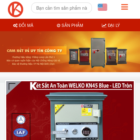
ĐỔI MÃ
SẢN PHẨM
ĐẠI LÝ