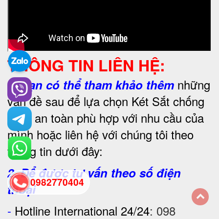
THÔNG TIN LIÊN HỆ:
những
1.
Bạn có thể tham khảo thêm
vấn đề sau để lựa chọn Két Sắt chống
cháy an toàn phù hợp với nhu cầu của
mình hoặc liên hệ với chúng tôi theo
thông tin dưới đây:
2. Để được tư vấn theo số điện
0982770404
thoại
-
Hotline International 24/24
:
098
back