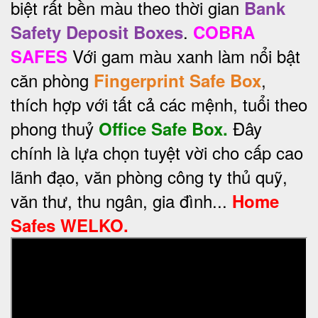
biệt rất bền màu theo thời gian
Bank
.
Safety Deposit Boxes
COBRA
Với gam màu xanh làm nổi bật
SAFES
căn phòng
,
Fingerprint Safe Box
thích hợp với tất cả các mệnh, tuổi theo
phong thuỷ
Đây
Office Safe Box.
chính là lựa chọn tuyệt vời cho cấp cao
lãnh đạo, văn phòng công ty thủ quỹ,
văn thư, thu ngân, gia đình...
Home
Safes WELKO.