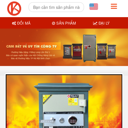
ĐỔI MÃ
SẢN PHẨM
ĐẠI LÝ