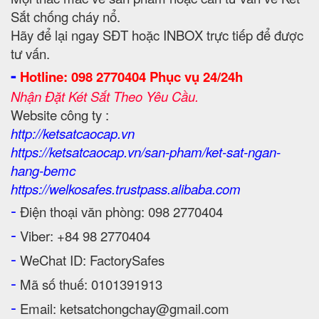
Sắt chống cháy nổ.
Hãy để lại ngay SĐT hoặc INBOX trực tiếp để được
tư vấn.
-
Hotline: 098 2770404 Phục vụ 24/24h
Nhận Đặt Két Sắt Theo Yêu Cầu.
Website công ty :
http://ketsatcaocap.vn
https://ketsatcaocap.vn/san-pham/ket-sat-ngan-
hang-bemc
https://welkosafes.trustpass.alibaba.com
-
Điện thoại văn phòng: 098 2770404
-
Viber: +84 98 2770404
-
WeChat ID: FactorySafes
-
Mã số thuế: 0101391913
-
Email: ketsatchongchay@gmail.com