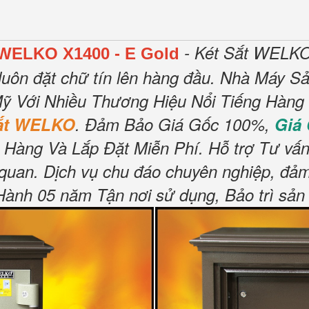
- Két Sắt WELKO
 WELKO X1400 - E Gold
luôn đặt chữ tín lên hàng đầu.
Nhà Máy Sản
ỹ Với Nhiều Thương Hiệu Nổi Tiếng Hàng
Sắt WELKO
.
Đảm Bảo Giá Gốc 100%,
Giá
 Hàng Và Lắp Đặt Miễn Phí
.
Hỗ trợ Tư vấn
 quan.
Dịch vụ chu đáo chuyên nghiệp, đảm
nh 05 năm Tận nơi sử dụng, Bảo trì sản 