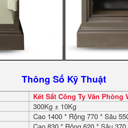
Thông Số Kỹ Thuật
Két Sắt Công Ty Văn Phòng
300Kg ± 10Kg
Cao 1400 * Rộng 770 * Sâu 5
Cao 830 * Rộng 620 * Sâu 37