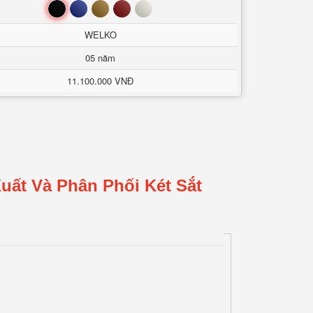
Đen
Xanh
Nâu
Đỏ
Trắng
WELKO
05 năm
11.100.000 VNĐ
uất Và Phân Phối Két Sắt