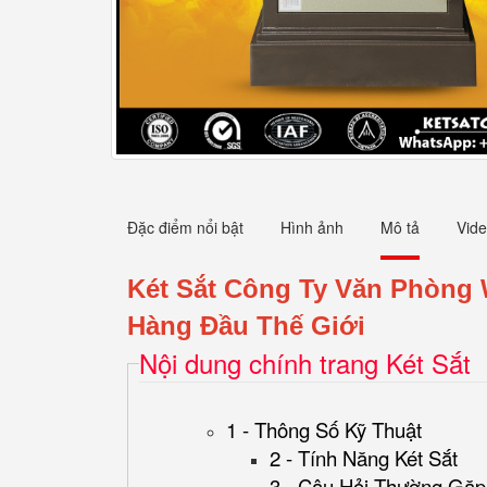
Đặc điểm nổi bật
Hình ảnh
Mô tả
Vid
Két Sắt Công Ty Văn Phòng
Hàng Đầu Thế Giới
Nội dung chính trang Két Sắt
1 - Thông Số Kỹ Thuật
2 - Tính Năng Két Sắt
3 - Câu Hỏi Thường Gặp