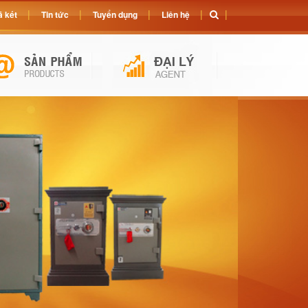
 két
Tin tức
Tuyển dụng
Liên hệ