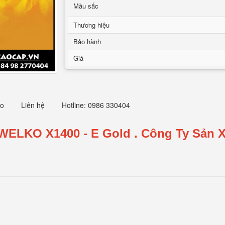
Mầu sắc
Thương hiệu
Bảo hành
Giá
eo
Liên hệ
Hotline: 0986 330404
 WELKO X1400 - E Gold
.
Công Ty Sản X