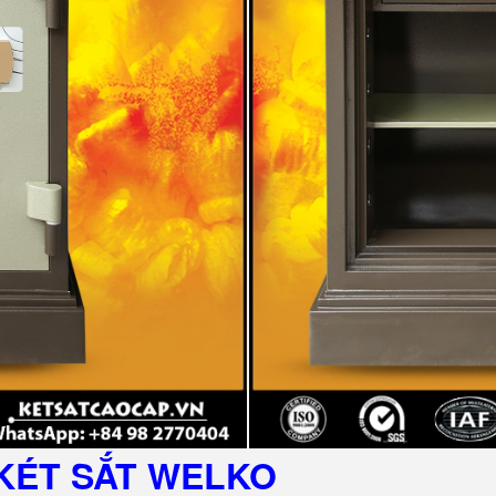
KÉT SẮT
WELKO