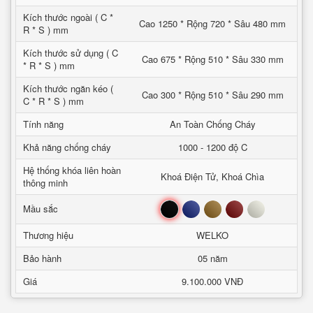
Kích thước ngoài ( C *
Cao 1250 * Rộng 720 * Sâu 480 mm
R * S ) mm
Kích thước sử dụng ( C
Cao 675 * Rộng 510 * Sâu 330 mm
* R * S ) mm
Kích thước ngăn kéo (
Cao 300 * Rộng 510 * Sâu 290 mm
C * R * S ) mm
Tính năng
An Toàn Chống Cháy
Khả năng chống cháy
1000 - 1200 độ C
Hệ thống khóa liên hoàn
Khoá Điện Tử, Khoá Chìa
thông minh
Đen
Xanh
Nâu
Đỏ
Trắng
Mầu sắc
Thương hiệu
WELKO
Bảo hành
05 năm
Giá
9.100.000 VNĐ