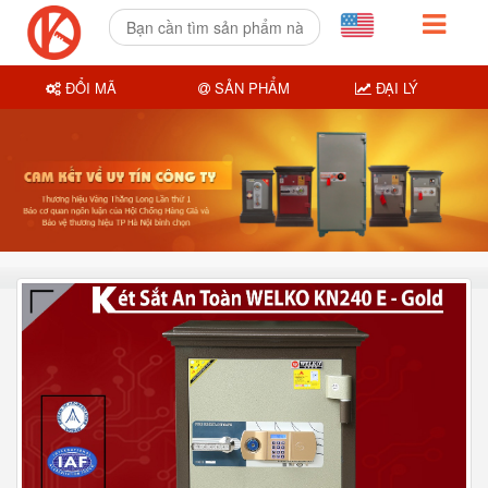
ĐỔI MÃ
SẢN PHẨM
ĐẠI LÝ