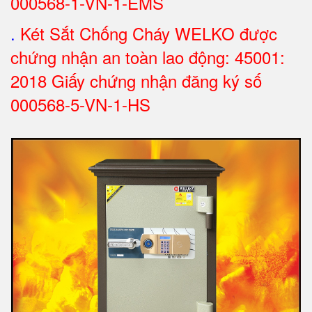
000568-1-VN-1-EMS
.
Két Sắt Chống Cháy WELKO được
chứng nhận an toàn lao động: 45001:
2018 Giấy chứng nhận đăng ký số
000568-5-VN-1-HS