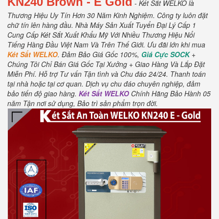
KN240
Brown
- E Gold
- Két Sắt WELKO là
Thương Hiệu Uy Tín Hơn 30 Năm Kinh Nghiệm.
Công ty luôn đặt
chữ tín lên hàng đầu.
Nhà Máy Sản Xuất Tuyển Đại Lý Cấp 1
Cung Cấp Két Sắt Xuất Khẩu Mỹ Với Nhiều Thương Hiệu Nổi
Tiếng Hàng Đầu Việt Nam Và Trên Thế Giới.
Ưu đãi lớn khi mua
Két Sắt WELKO
.
Đảm Bảo Giá Gốc 100%,
Giá Cực SOCK
+
Chúng Tôi Chỉ Bán Giá Gốc Tại Xưởng + Giao Hàng Và Lắp Đặt
Miễn Phí
.
Hỗ trợ Tư vấn Tận tình và Chu đáo 24/24.
Thanh toán
tại nhà hoặc tại cơ quan.
Dịch vụ chu đáo chuyên nghiệp, đảm
bảo tiến độ giao hàng.
Két Sắt WELKO
Chính Hãng Bảo Hành 05
năm Tận nơi sử dụng, Bảo trì sản phẩm trọn đời
.