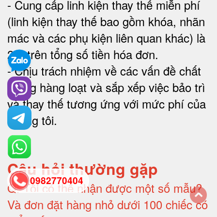
-
Cung cấp linh kiện thay thế miễn phí
(linh kiện thay thế bao gồm khóa, nhãn
mác và các phụ kiện liên quan khác) là
2% trên tổng số tiền hóa đơn
.
-
Chịu trách nhiệm về các vấn đề chất
lượng hàng loạt và sắp xếp việc bảo trì
và thay thế tương ứng với mức phí của
chúng tôi
.
Câu hỏi thường gặp
0982770404
Q:
Tôi có thể nhận được một số mẫu?
Và đơn đặt hàng nhỏ dưới 100 chiếc có
back