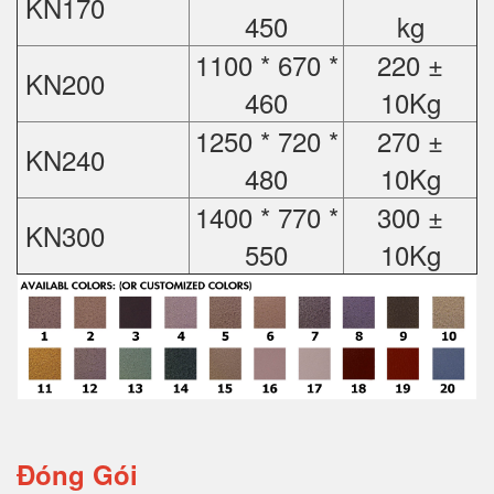
KN170
450
kg
1100 * 670 *
220 ±
KN200
460
10Kg
1250 * 720 *
270 ±
KN240
480
10Kg
1400 * 770 *
300 ±
KN300
550
10Kg
Đóng Gói