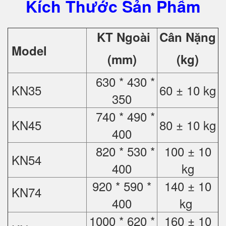
Kích Thước Sản Phẩm
KT Ngoài
Cân Nặng
Model
(mm)
(kg)
630 * 430 *
KN35
60 ± 10 kg
350
740 * 490 *
KN45
80 ± 10 kg
400
820 * 530 *
100 ± 10
KN54
400
kg
920 * 590 *
140 ± 10
KN74
400
kg
1000 * 620 *
160 ± 10