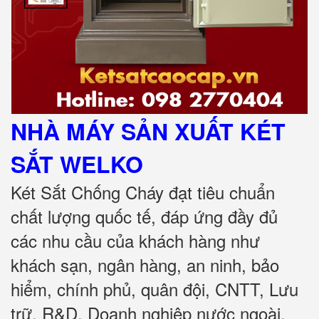
NHÀ MÁY SẢN XUẤT KÉT
SẮT
WELKO
Két Sắt Chống Cháy đạt tiêu chuẩn
chất lượng quốc tế, đáp ứng đầy đủ
các nhu cầu của khách hàng như
khách sạn, ngân hàng, an ninh, bảo
hiểm, chính phủ, quân đội, CNTT, Lưu
trữ, R&D, Doanh nghiệp nước ngoài,