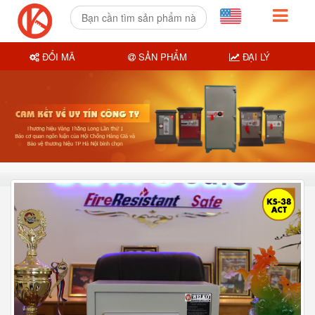
ĐỔI MÃ
SẢN PHẨM
ĐẠI LÝ