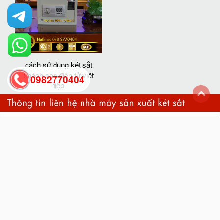
cách sử dụng két sắt
khách sạn điện tử việt
0982770404
tiệp
back
to
top