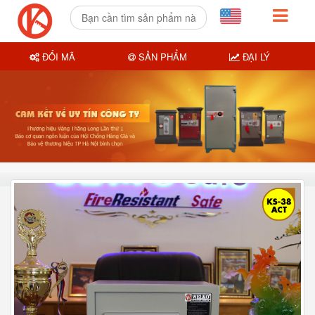
ĐỔI MÃ
SẢN PHẨM
ĐẠI LÝ