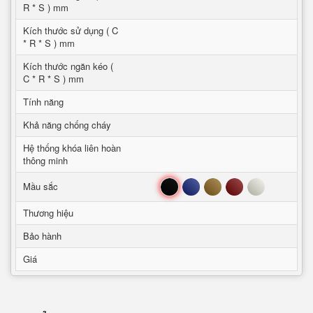
R * S ) mm
Kích thước sử dụng ( C
* R * S ) mm
Kích thước ngăn kéo (
C * R * S ) mm
Tính năng
Khả năng chống cháy
Hệ thống khóa liên hoàn
thông minh
Đen
Xanh
Nâu
Đỏ
Trắng
Mầu sắc
Thương hiệu
Bảo hành
Giá