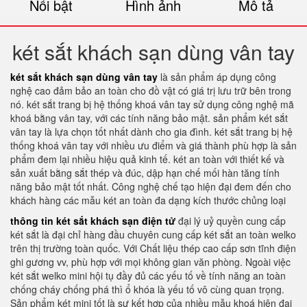
Nổi bật
Hình ảnh
Mô tả
két sắt khách sạn dùng vân tay
két sắt khách sạn dùng vân tay
là sản phẩm áp dụng công
nghệ cao đảm bảo an toàn cho đồ vật có giá trị lưu trữ bên trong
nó. két sắt trang bị hệ thống khoá vân tay sử dụng công nghệ mã
khoá bằng vân tay, với các tính năng bảo mật. sản phẩm két sắt
vân tay là lựa chọn tốt nhất dành cho gia đình. két sắt trang bị hệ
thống khoá vân tay với nhiều ưu điểm và giá thành phù hợp là sản
phẩm đem lại nhiều hiệu quả kinh tế. két an toàn với thiết kế và
sản xuất bằng sắt thép và đúc, dập hạn chế mối hàn tăng tính
năng bảo mật tốt nhất. Công nghệ chế tạo hiện đại đem đến cho
khách hàng các mẫu két an toàn đa dạng kích thước chủng loại
thông tin két sắt khách sạn điện tử
đại lý uỷ quyền cung cấp
két sắt là đại chỉ hàng đầu chuyên cung cấp két sắt an toàn welko
trên thị trường toàn quốc. Với Chất liệu thép cao cấp sơn tĩnh điện
ghi gương vv, phù hợp với mọi không gian văn phòng. Ngoài việc
két sắt welko mini hội tụ đầy đủ các yếu tố về tính năng an toàn
chống cháy chống phá thì ổ khóa là yếu tố vô cùng quan trọng.
Sản phẩm két mini tốt là sự kết hợp của nhiều mẫu khoá hiện đại