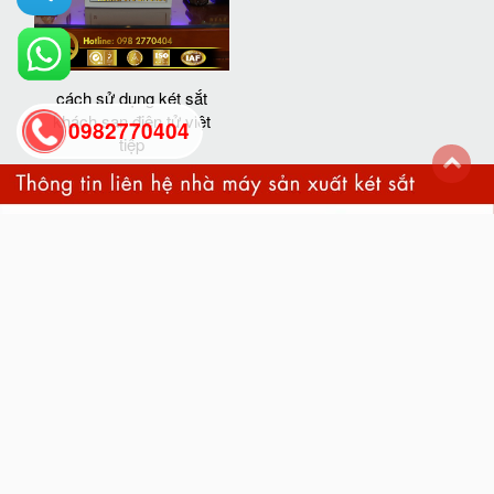
cách sử dụng két sắt
khách sạn điện tử việt
0982770404
tiệp
back
to
top