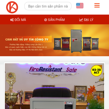
ĐỔI MÃ
SẢN PHẨM
ĐẠI LÝ