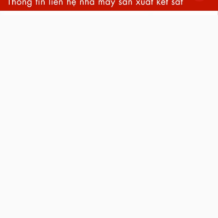
back
to
top