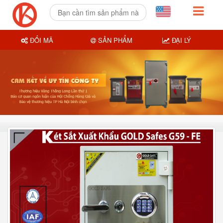
ĐỔI MÃ
SẢN PHẨM
ĐẠI LÝ