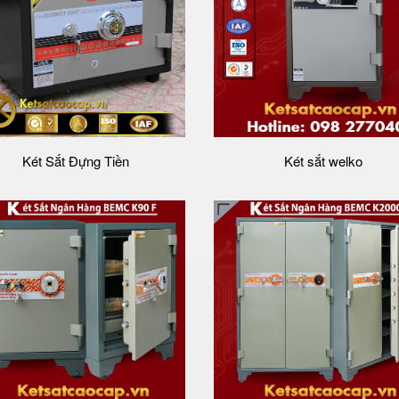
Két Sắt Đựng Tiền
Két sắt welko