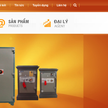
 két
Tin tức
Tuyển dụng
Liên hệ