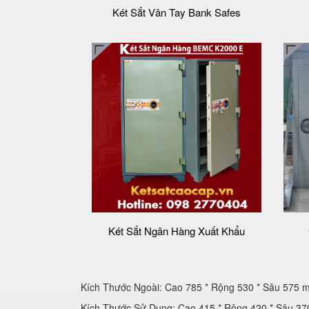
Két Sắt Vân Tay Bank Safes
Két Sắt Ngân Hàng Xuất Khẩu
Kích Thước Ngoài: Cao 785 * Rộng 530 * Sâu 575 
Kích Thước Sử Dụng: Cao 415 * Rộng 420 * Sâu 3