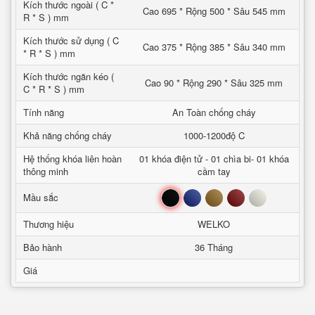
Kích thước ngoài ( C *
Cao 695 * Rộng 500 * Sâu 545 mm
R * S ) mm
Kích thước sử dụng ( C
Cao 375 * Rộng 385 * Sâu 340 mm
* R * S ) mm
Kích thước ngăn kéo (
Cao 90 * Rộng 290 * Sâu 325 mm
C * R * S ) mm
Tính năng
An Toàn chống cháy
Khả năng chống cháy
1000-1200độ C
Hệ thống khóa liên hoàn
01 khóa điện tử - 01 chìa bi- 01 khóa
thông minh
cầm tay
Đen
Xanh
Nâu
Đỏ
Trắng
Mầu sắc
Thương hiệu
WELKO
Bảo hành
36 Tháng
Giá