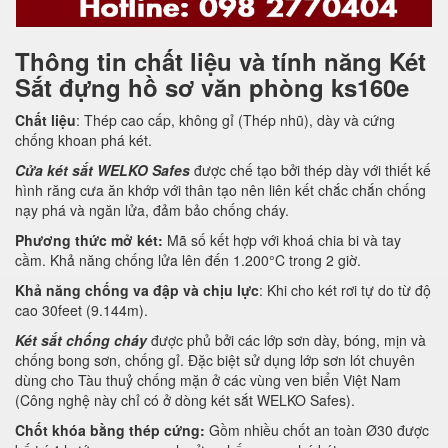
Thông tin chất liệu và tính năng Két
Sắt đựng hồ sơ văn phòng ks160e
Chất liệu
: Thép cao cấp, không gỉ (Thép nhũ), dày và cứng
chống khoan phá két.
Cửa két sắt WELKO Safes
được chế tạo bởi thép dày với thiết kế
hình răng cưa ăn khớp với thân tạo nên liên kết chắc chắn chống
nạy phá và ngăn lửa, đảm bảo chống cháy.
Phương thức mở két:
Mã số kết hợp với khoá chia bi và tay
cầm. Khả năng chống lửa lên đến 1.200°C trong 2 giờ.
Khả năng chống va đập và chịu lực
: Khi cho két rơi tự do từ độ
cao 30feet (9.144m).
Két sắt chống cháy
được phủ bởi các lớp sơn dày, bóng, mịn và
chống bong sơn, chống gỉ. Đặc biệt sử dụng lớp sơn lót chuyên
dùng cho Tàu thuỷ chống mặn ở các vùng ven biển Việt Nam
(Công nghệ này chỉ có ở dòng két sắt WELKO Safes).
Chốt khóa bằng thép cứng:
Gồm nhiều chốt an toàn Ø30 được