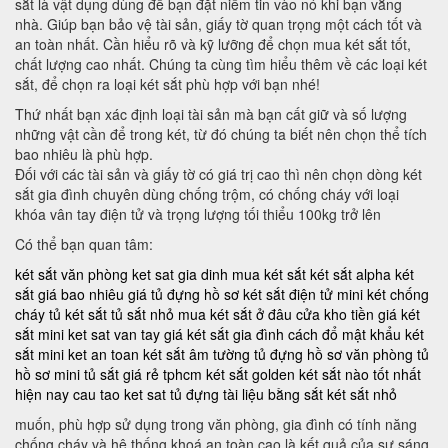
sắt là vật dụng dùng để bạn đặt niềm tin vào nó khi bạn vắng
nhà. Giúp bạn bảo vệ tài sản, giấy tờ quan trọng một cách tốt và
an toàn nhất. Cần hiểu rõ và kỹ lưỡng để chọn mua két sắt tốt,
chất lượng cao nhất. Chúng ta cùng tìm hiểu thêm về các loại két
sắt, để chọn ra loại két sắt phù hợp với bạn nhé!
Thứ nhất bạn xác định loại tài sản mà bạn cất giữ và số lượng
những vật cần để trong két, từ đó chúng ta biết nên chọn thể tích
bao nhiêu là phù hợp.
Đối với các tài sản và giấy tờ có giá trị cao thì nên chọn dòng két
sắt gia đình chuyên dùng chống trộm, có chống cháy với loại
khóa vân tay điện tử và trọng lượng tối thiểu 100kg trở lên
Có thể bạn quan tâm:
két sắt văn phòng
ket sat gia dinh
mua két sắt
két sắt alpha
két
sắt giá bao nhiêu
giá tủ đựng hồ sơ
két sắt điện tử mini
két chống
cháy
tủ két sắt
tủ sắt nhỏ
mua két sắt ở đâu
cửa kho tiền
giá két
sắt mini
ket sat van tay
giá két sắt gia đình
cách đổ mật khẩu két
sắt mini
ket an toan
két sắt âm tường
tủ đựng hồ sơ văn phòng
tủ
hồ sơ mini
tủ sắt giá rẻ tphcm
két sắt golden
két sắt nào tốt nhất
hiện nay
cau tao ket sat
tủ đựng tài liệu bằng sắt
két sắt nhỏ
muốn, phù hợp sử dụng trong văn phòng, gia đình có tính năng
chống cháy và hệ thống khoá an toàn cao là kết quả của sự sáng