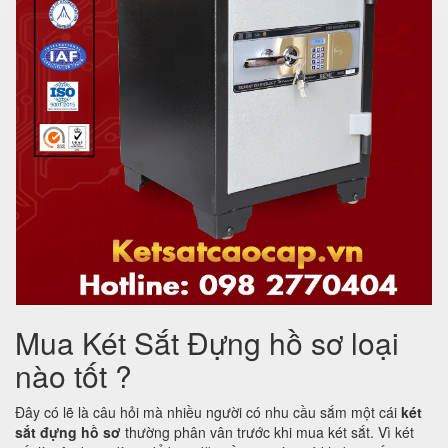
Mua Két Sắt Đựng hồ sơ loại
nào tốt ?
Đây có lẽ là câu hỏi mà nhiều người có nhu cầu sắm một cái
két
sắt đựng hồ sơ
thường phân vân trước khi mua két sắt. Vì két