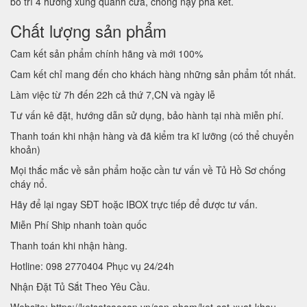
bố trí 4 hướng xung quanh cửa, chống nạy phá két.
Chất lượng sản phẩm
Cam kết sản phẩm chính hãng và mới 100%
Cam kết chỉ mang đến cho khách hàng những sản phẩm tốt nhất.
Làm việc từ 7h đến 22h cả thứ 7,CN và ngày lễ
Tư vấn kê đặt, hướng dẫn sử dụng, bảo hành tại nhà miễn phí.
Thanh toán khi nhận hàng và đã kiểm tra kĩ lưỡng (có thể chuyển
khoản)
Mọi thắc mắc về sản phẩm hoặc cần tư vấn về Tủ Hồ Sơ chống
cháy nổ.
Hãy để lại ngay SĐT hoặc IBOX trực tiếp để được tư vấn.
Miễn Phí Ship nhanh toàn quốc
Thanh toán khi nhận hàng.
Hotline: 098 2770404 Phục vụ 24/24h
Nhận Đặt Tủ Sắt Theo Yêu Cầu.
Website: https://ketsatcaocap.vn/san-pham/ket-sat-xuat-khau-