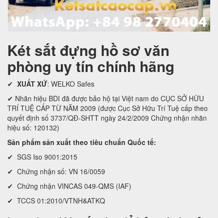
Két sắt đựng hồ sơ văn
phòng uy tín chính hãng
✔
XUẤT XỨ
: WELKO Safes
✔ Nhãn hiệu BDI đã được bảo hộ tại Việt nam do CỤC SỞ HỮU
TRÍ TUỆ CẤP TỪ NĂM 2009 (được Cục Sở Hữu Trí Tuệ cấp theo
quyết định số 3737/QĐ-SHTT ngày 24/2/2009 Chứng nhận nhãn
hiệu số: 120132)
Sản phẩm sản xuất theo tiêu chuẩn Quốc tế:
✔ SGS Iso 9001:2015
✔ Chứng nhận số: VN 16/0059
✔ Chứng nhận VINCAS 049-QMS (IAF)
✔ TCCS 01:2010/VTNH&ATKQ