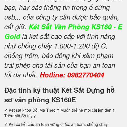
bạc, hay các thông tin trong ổ cứng
usb... của công ty cần được bảo quản,
cất giữ.
Két Sắt Văn Phòng KS160 - E
Gold
là két sắt cao cấp với tính năng
như chống cháy 1.000-1.200 độ C,
chống trộm, báo động khi xâm phạm
trái phép cho tài sản của bạn an toàn
tối đa nhất.
Hotline: 0982770404
Đặc tính kỹ thuật Két Sắt Đựng hồ
sơ văn phòng KS160E
✔ Két sắt khóa Đổi Mã Theo Ý Muốn thế hệ mới cài lên đến 1
Triệu Mã Số tùy ý.
✔ Két có kết cấu an toàn vững chắc, an toàn, chống cháy