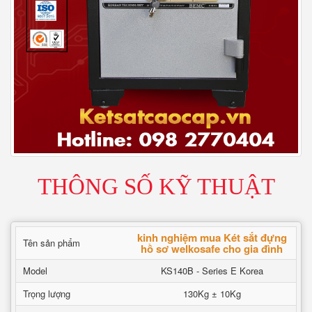
THÔNG SỐ KỸ THUẬT
kinh nghiệm mua Két sắt đựng
Tên sản phẩm
hồ sơ welkosafe cho gia đình
Model
KS140B - Series E Korea
Trọng lượng
130Kg ± 10Kg