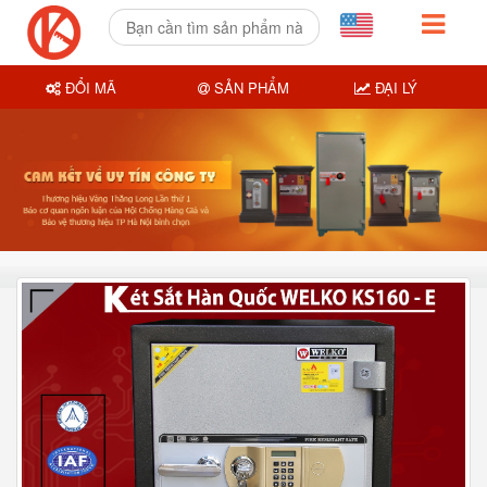
ĐỔI MÃ
SẢN PHẨM
ĐẠI LÝ