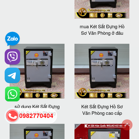
mua Két Sắt Đựng Hồ
Sơ Văn Phòng ở đâu
sử dụng Két Sắt Đựng
Két Sắt Đựng Hồ Sơ
Hồ Sơ Văn Phòng
Văn Phòng cao cấp
0982770404
back