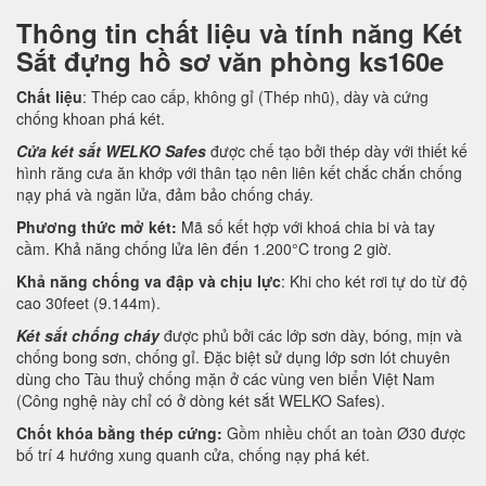
Thông tin chất liệu và tính năng Két
Sắt đựng hồ sơ văn phòng ks160e
Chất liệu
: Thép cao cấp, không gỉ (Thép nhũ), dày và cứng
chống khoan phá két.
Cửa két sắt WELKO Safes
được chế tạo bởi thép dày với thiết kế
hình răng cưa ăn khớp với thân tạo nên liên kết chắc chắn chống
nạy phá và ngăn lửa, đảm bảo chống cháy.
Phương thức mở két:
Mã số kết hợp với khoá chia bi và tay
cầm. Khả năng chống lửa lên đến 1.200°C trong 2 giờ.
Khả năng chống va đập và chịu lực
: Khi cho két rơi tự do từ độ
cao 30feet (9.144m).
Két sắt chống cháy
được phủ bởi các lớp sơn dày, bóng, mịn và
chống bong sơn, chống gỉ. Đặc biệt sử dụng lớp sơn lót chuyên
dùng cho Tàu thuỷ chống mặn ở các vùng ven biển Việt Nam
(Công nghệ này chỉ có ở dòng két sắt WELKO Safes).
Chốt khóa bằng thép cứng:
Gồm nhiều chốt an toàn Ø30 được
bố trí 4 hướng xung quanh cửa, chống nạy phá két.