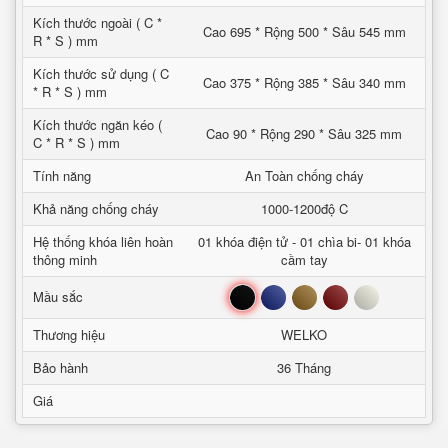
Kích thước ngoài ( C *
Cao 695 * Rộng 500 * Sâu 545 mm
R * S ) mm
Kích thước sử dụng ( C
Cao 375 * Rộng 385 * Sâu 340 mm
* R * S ) mm
Kích thước ngăn kéo (
Cao 90 * Rộng 290 * Sâu 325 mm
C * R * S ) mm
Tính năng
An Toàn chống cháy
Khả năng chống cháy
1000-1200độ C
Hệ thống khóa liên hoàn
01 khóa điện tử - 01 chìa bi- 01 khóa
thông minh
cầm tay
Đen
Xanh
Nâu
Đỏ
Trắng
Mầu sắc
Thương hiệu
WELKO
Bảo hành
36 Tháng
Giá