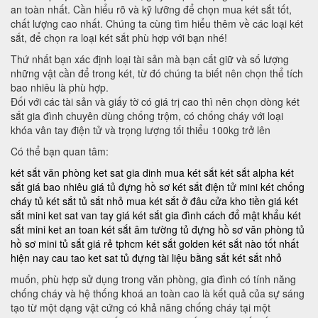
an toàn nhất. Cần hiểu rõ và kỹ lưỡng để chọn mua két sắt tốt,
chất lượng cao nhất. Chúng ta cùng tìm hiểu thêm về các loại két
sắt, để chọn ra loại két sắt phù hợp với bạn nhé!
Thứ nhất bạn xác định loại tài sản mà bạn cất giữ và số lượng
những vật cần để trong két, từ đó chúng ta biết nên chọn thể tích
bao nhiêu là phù hợp.
Đối với các tài sản và giấy tờ có giá trị cao thì nên chọn dòng két
sắt gia đình chuyên dùng chống trộm, có chống cháy với loại
khóa vân tay điện tử và trọng lượng tối thiểu 100kg trở lên
Có thể bạn quan tâm:
két sắt văn phòng
ket sat gia dinh
mua két sắt
két sắt alpha
két
sắt giá bao nhiêu
giá tủ đựng hồ sơ
két sắt điện tử mini
két chống
cháy
tủ két sắt
tủ sắt nhỏ
mua két sắt ở đâu
cửa kho tiền
giá két
sắt mini
ket sat van tay
giá két sắt gia đình
cách đổ mật khẩu két
sắt mini
ket an toan
két sắt âm tường
tủ đựng hồ sơ văn phòng
tủ
hồ sơ mini
tủ sắt giá rẻ tphcm
két sắt golden
két sắt nào tốt nhất
hiện nay
cau tao ket sat
tủ đựng tài liệu bằng sắt
két sắt nhỏ
muốn, phù hợp sử dụng trong văn phòng, gia đình có tính năng
chống cháy và hệ thống khoá an toàn cao là kết quả của sự sáng
tạo từ một dạng vật cứng có khả năng chống cháy tại một