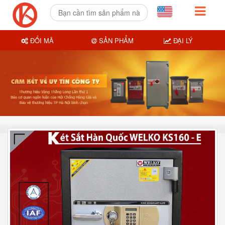
ĐỔI MÃ
SẢN PHẨM
ĐẠI LÝ