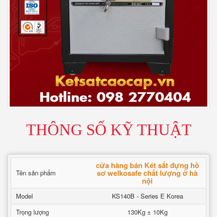
THÔNG SỐ KỸ THUẬT
cửa hàng bán Két sắt đựng hồ
sơ welkosafe chất lượng ở hà
Tên sản phẩm
nội
Model
KS140B - Series E Korea
Trọng lượng
130Kg ± 10Kg