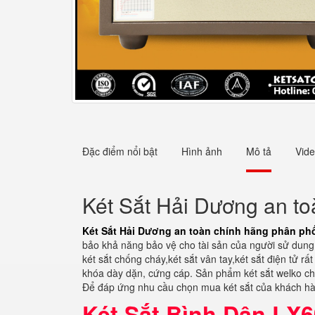
Đặc điểm nổi bật
Hình ảnh
Mô tả
Vid
Két Sắt Hải Dương an t
Két Sắt Hải Dương an toàn chính hãng phân ph
bảo khả năng bảo vệ cho tài sản của người sử dung. 
két sắt chống cháy,két sắt vân tay,két sắt điện tử r
khóa dày dặn, cứng cáp. Sản phẩm két sắt welko chố
Để đáp ứng nhu cầu chọn mua két sắt của khách hàng
Két Sắt Bình Dân LX6