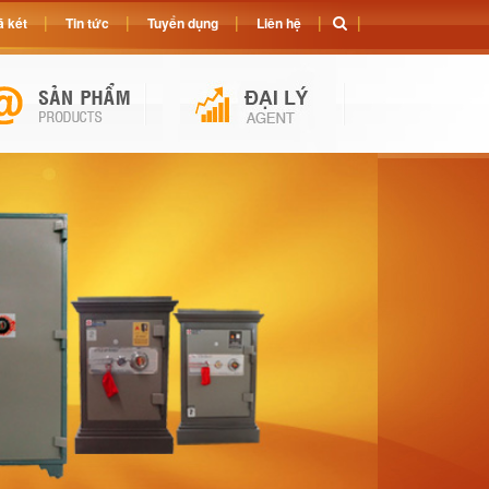
 két
Tin tức
Tuyển dụng
Liên hệ