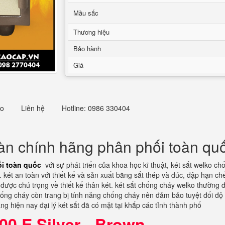
Mầu sắc
Thương hiệu
Bảo hành
Giá
eo
Liên hệ
Hotline: 0986 330404
oàn chính hãng phân phối toàn q
ối toàn quốc
với sự phát triển của khoa học kĩ thuật, két sắt welko 
két an toàn với thiết kế và sản xuất bằng sắt thép và đúc, dập hạn chế
ất được chú trọng về thiết kế thân két. két sắt chống cháy welko thường 
ng cháy còn trang bị tính năng chống cháy nên đảm bảo tuyệt đối độ b
 hiện nay đại lý két sắt đã có mặt tại khắp các tỉnh thành phố
00 E Silver - Brown