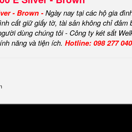
lver - Brown -
Ngày nay tại các hộ gia đì
trình cất giữ giấy tờ, tài sản không chỉ đả
gười dùng chúng tôi - Công ty két sắt We
tính năng và tiện ích.
Hotline: 098 277 04
n