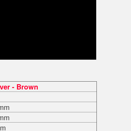
lver - Brown
0mm
0mm
mm