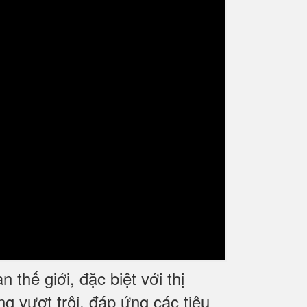
hế giới, đặc biệt với thị
g vượt trội, đáp ứng các tiêu