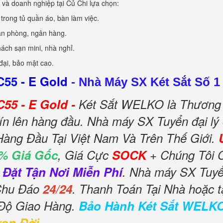
 và doanh nghiệp tại Củ Chi lựa chọn:
t trong tủ quần áo, bàn làm việc.
văn phòng, ngân hàng.
ách sạn mini, nhà nghỉ.
đại, bảo mật cao.
C55 - E Gold
-
Nhà Máy SX Két Sắt Số 1
55 - E Gold -
Két Sắt WELKO là Thương 
ín lên hàng đầu. Nhà máy SX Tuyển đại lý
Hàng Đầu Tại Việt Nam Và Trên Thế Giới.
% Giá Gốc
, Giá Cực
SOCK
+ Chúng Tôi 
 Đặt Tận Nơi Miễn Phí
. Nhà máy SX Tuyển
 Chu Đáo
24/24
. Thanh Toán Tại Nhà hoặc t
 Độ Giao Hàng.
Bảo Hành Két Sắt WELK
rọn Đời
.