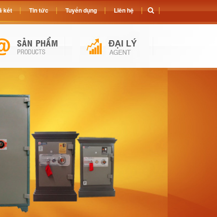
 két
Tin tức
Tuyển dụng
Liên hệ