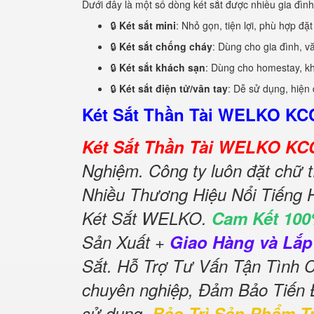
Dưới đây là một số dòng két sắt được nhiều gia đình
🔒
Két sắt mini
: Nhỏ gọn, tiện lợi, phù hợp đặ
🔒
Két sắt chống cháy
: Dùng cho gia đình, 
🔒
Két sắt khách sạn
: Dùng cho homestay, kh
🔒
Két sắt điện tử/vân tay
: Dễ sử dụng, hiện 
Két Sắt Thần Tài WELKO KC
Két Sắt Thần Tài WELKO KCC
Nghiệm. Công ty luôn đặt chữ t
Nhiều Thương Hiệu Nổi Tiếng 
Két Sắt WELKO.
Cam Kết 100
Sản Xuất +
Giao Hàng và Lắp
Sắt. Hỗ Trợ Tư Vấn Tận Tình
chuyên nghiệp, Đảm Bảo Tiến
sử dụng,
Bảo Trì Sản Phẩm T