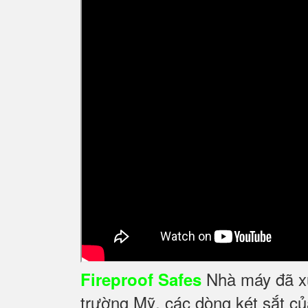
Nhà máy đã xuấ
Fireproof Safes
trường Mỹ, các dòng két sắt củ