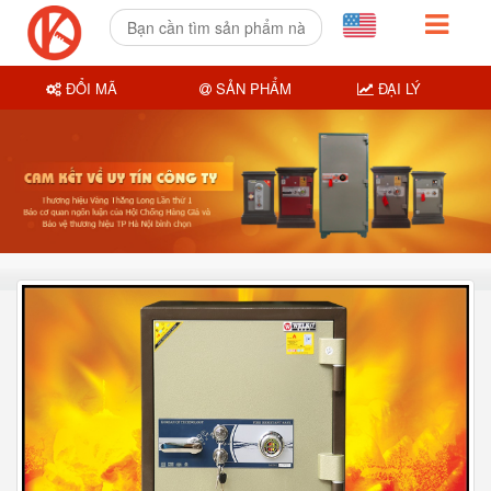
ĐỔI MÃ
SẢN PHẨM
ĐẠI LÝ