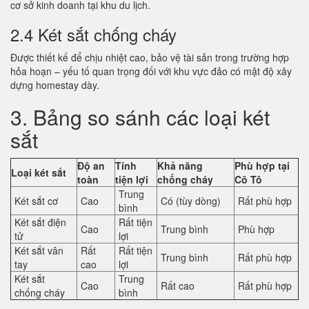
cơ sở kinh doanh tại khu du lịch.
2.4 Két sắt chống cháy
Được thiết kế để chịu nhiệt cao, bảo vệ tài sản trong trường hợp
hỏa hoạn – yếu tố quan trọng đối với khu vực đảo có mật độ xây
dựng homestay dày.
3. Bảng so sánh các loại két
sắt
Độ an
Tính
Khả năng
Phù hợp tại
Loại két sắt
toàn
tiện lợi
chống cháy
Cô Tô
Trung
Két sắt cơ
Cao
Có (tùy dòng)
Rất phù hợp
bình
Két sắt điện
Rất tiện
Cao
Trung bình
Phù hợp
tử
lợi
Két sắt vân
Rất
Rất tiện
Trung bình
Rất phù hợp
tay
cao
lợi
Két sắt
Trung
Cao
Rất cao
Rất phù hợp
chống cháy
bình