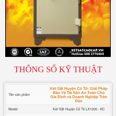
THÔNG SỐ KỸ THUẬT
Két Sắt Huyện Cô Tô: Giải Pháp
Bảo Vệ Tài Sản An Toàn Cho
Tên sản phẩm
Gia Đình và Doanh Nghiệp Trên
Đảo
Model
Két Sắt Huyện Cô Tô LX1200 - KC