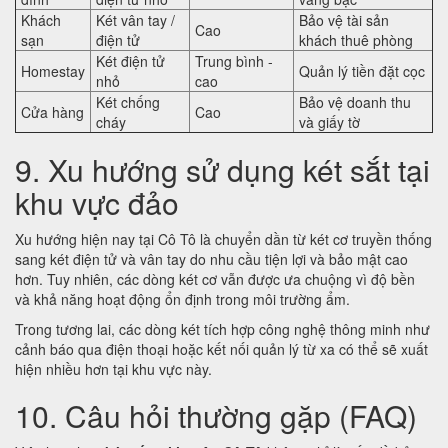
Khách
Két vân tay /
Bảo vệ tài sản
Cao
sạn
điện tử
khách thuê phòng
Két điện tử
Trung bình -
Homestay
Quản lý tiền đặt cọc
nhỏ
cao
Két chống
Bảo vệ doanh thu
Cửa hàng
Cao
cháy
và giấy tờ
9. Xu hướng sử dụng két sắt tại
khu vực đảo
Xu hướng hiện nay tại Cô Tô là chuyển dần từ két cơ truyền thống
sang két điện tử và vân tay do nhu cầu tiện lợi và bảo mật cao
hơn. Tuy nhiên, các dòng két cơ vẫn được ưa chuộng vì độ bền
và khả năng hoạt động ổn định trong môi trường ẩm.
Trong tương lai, các dòng két tích hợp công nghệ thông minh như
cảnh báo qua điện thoại hoặc kết nối quản lý từ xa có thể sẽ xuất
hiện nhiều hơn tại khu vực này.
10. Câu hỏi thường gặp (FAQ)