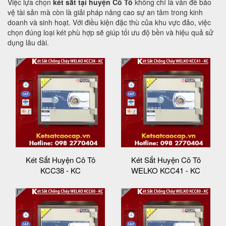
Việc lựa chọn
két sắt tại huyện Cô Tô
không chỉ là vấn đề bảo
vệ tài sản mà còn là giải pháp nâng cao sự an tâm trong kinh
doanh và sinh hoạt. Với điều kiện đặc thù của khu vực đảo, việc
chọn đúng loại két phù hợp sẽ giúp tối ưu độ bền và hiệu quả sử
dụng lâu dài.
Két Sắt Huyện Cô Tô
Két Sắt Huyện Cô Tô
KCC38 - KC
WELKO KCC41 - KC