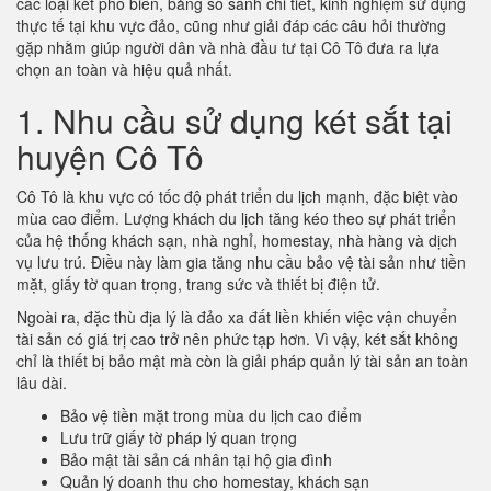
các loại két phổ biến, bảng so sánh chi tiết, kinh nghiệm sử dụng
thực tế tại khu vực đảo, cũng như giải đáp các câu hỏi thường
gặp nhằm giúp người dân và nhà đầu tư tại Cô Tô đưa ra lựa
chọn an toàn và hiệu quả nhất.
1. Nhu cầu sử dụng két sắt tại
huyện Cô Tô
Cô Tô là khu vực có tốc độ phát triển du lịch mạnh, đặc biệt vào
mùa cao điểm. Lượng khách du lịch tăng kéo theo sự phát triển
của hệ thống khách sạn, nhà nghỉ, homestay, nhà hàng và dịch
vụ lưu trú. Điều này làm gia tăng nhu cầu bảo vệ tài sản như tiền
mặt, giấy tờ quan trọng, trang sức và thiết bị điện tử.
Ngoài ra, đặc thù địa lý là đảo xa đất liền khiến việc vận chuyển
tài sản có giá trị cao trở nên phức tạp hơn. Vì vậy, két sắt không
chỉ là thiết bị bảo mật mà còn là giải pháp quản lý tài sản an toàn
lâu dài.
Bảo vệ tiền mặt trong mùa du lịch cao điểm
Lưu trữ giấy tờ pháp lý quan trọng
Bảo mật tài sản cá nhân tại hộ gia đình
Quản lý doanh thu cho homestay, khách sạn