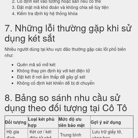
Cố định két vào tường hoặc sàn nếu có thể
Đặt mật mã khó đoán và không chia sẻ tùy tiện
Kiểm tra định kỳ hệ thống khóa
7. Những lỗi thường gặp khi sử
dụng két sắt
Nhiều người dùng tại khu vực đảo thường gặp các lỗi phổ biến
như:
Quên mã số mở két
Không thay pin định kỳ với két điện tử
Đặt két ở nơi ẩm thấp dễ gây gỉ sét
Không cố định két khiến dễ bị di chuyển
8. Bảng so sánh nhu cầu sử
dụng theo đối tượng tại Cô Tô
Loại két phù
Mức độ ưu
Đối tượng
Gợi ý sử dụng
hợp
tiên bảo mật
Hộ gia
Két cơ / két
Lưu trữ giấy tờ,
Trung bình
đình
điện tử nhỏ
vàng bạc