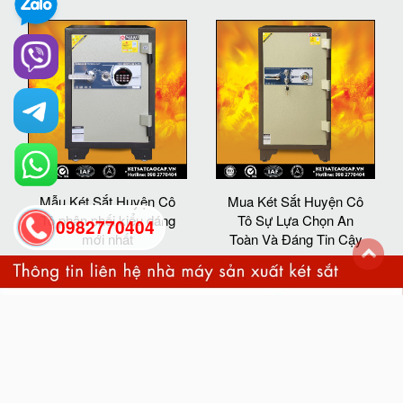
Mẫu Két Sắt Huyện Cô
Mua Két Sắt Huyện Cô
Tô phân phối kiểu dáng
Tô Sự Lựa Chọn An
0982770404
mới nhất
Toàn Và Đáng Tin Cậy
back
to
top