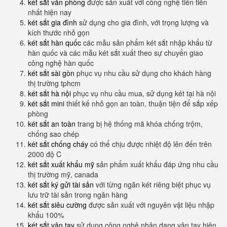
két sắt văn phòng
được sản xuất với công nghệ tiên tiến
nhất hiện nay
két sắt gia đình
sử dụng cho gia đình, với trọng lượng và
kích thước nhỏ gọn
két sắt hàn quốc
các mẫu sản phẩm két sắt nhập khẩu từ
hàn quốc và các mẫu két sắt xuất theo sự chuyển giao
công nghệ hàn quốc
két sắt sài gòn
phục vụ nhu cầu sử dụng cho khách hàng
thị trường tphcm
két sắt hà nội
phục vụ nhu cầu mua, sử dụng két tại hà nội
két sắt mini
thiết kế nhỏ gọn an toàn, thuận tiện để sắp xếp
phòng
két sắt an toàn
trang bị hệ thống mã khóa chống trộm,
chống sao chép
két sắt chống cháy
có thể chịu được nhiệt độ lên đến trên
2000 độ C
két sắt xuất khẩu mỹ
sản phẩm xuất khẩu đáp ứng nhu cầu
thị trường mỹ, canada
két sắt ký gửi tài sản
với từng ngăn két riêng biệt phục vụ
lưu trữ tài sản trong ngân hàng
két sắt siêu cường
được sản xuất với nguyên vật liệu nhập
khẩu 100%
két sắt vân tay
sử dụng công nghệ nhận dạng vân tay hiện