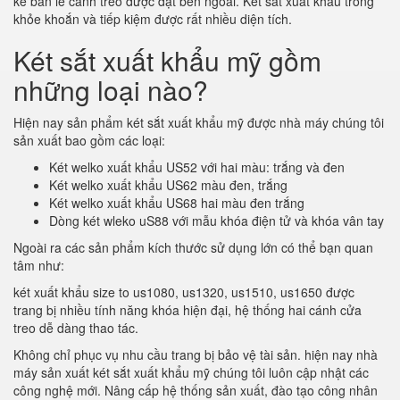
kế bản lề cánh treo được đặt bên ngoài. Két sắt xuất khẩu trông
khỏe khoắn và tiếp kiệm được rất nhiều diện tích.
Két sắt xuất khẩu mỹ gồm
những loại nào?
Hiện nay sản phẩm két sắt xuất khẩu mỹ được nhà máy chúng tôi
sản xuất bao gồm các loại:
Két welko xuất khẩu US52 với hai màu: trắng và đen
Két welko xuất khẩu US62 màu đen, trắng
Két welko xuất khẩu US68 hai màu đen trắng
Dòng két wleko uS88 với mẫu khóa điện tử và khóa vân tay
Ngoài ra các sản phẩm kích thước sử dụng lớn có thể bạn quan
tâm như:
két xuất khẩu size to us1080, us1320, us1510, us1650 được
trang bị nhiều tính năng khóa hiện đại, hệ thống hai cánh cửa
treo dễ dàng thao tác.
Không chỉ phục vụ nhu cầu trang bị bảo vệ tài sản. hiện nay nhà
máy sản xuất két sắt xuất khẩu mỹ chúng tôi luôn cập nhật các
công nghệ mới. Nâng cấp hệ thống sản xuất, đào tạo công nhân