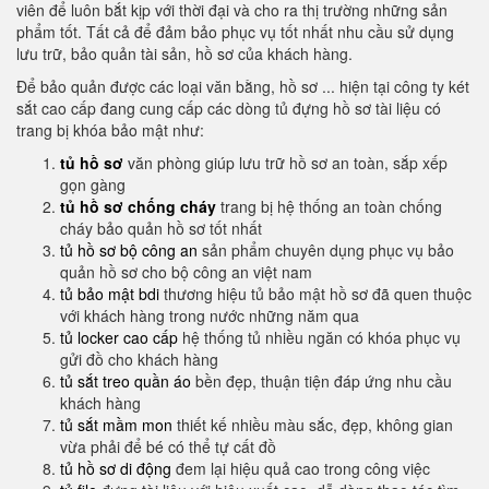
viên để luôn bắt kịp với thời đại và cho ra thị trường những sản
phẩm tốt. Tất cả để đảm bảo phục vụ tốt nhất nhu cầu sử dụng
lưu trữ, bảo quản tài sản, hồ sơ của khách hàng.
Để bảo quản được các loại văn bằng, hồ sơ ... hiện tại công ty két
sắt cao cấp đang cung cấp các dòng tủ đựng hồ sơ tài liệu có
trang bị khóa bảo mật như:
tủ hồ sơ
văn phòng giúp lưu trữ hồ sơ an toàn, sắp xếp
gọn gàng
tủ hồ sơ chống cháy
trang bị hệ thống an toàn chống
cháy bảo quản hồ sơ tốt nhất
tủ hồ sơ bộ công an
sản phẩm chuyên dụng phục vụ bảo
quản hồ sơ cho bộ công an việt nam
tủ bảo mật bdi
thương hiệu tủ bảo mật hồ sơ đã quen thuộc
với khách hàng trong nước những năm qua
tủ locker cao cấp
hệ thống tủ nhiều ngăn có khóa phục vụ
gửi đồ cho khách hàng
tủ sắt treo quần áo
bền đẹp, thuận tiện đáp ứng nhu cầu
khách hàng
tủ sắt mầm mon
thiết kế nhiều màu sắc, đẹp, không gian
vừa phải để bé có thể tự cất đồ
tủ hồ sơ di động
đem lại hiệu quả cao trong công việc