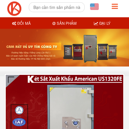
ĐỔI MÃ
SẢN PHẨM
ĐẠI LÝ