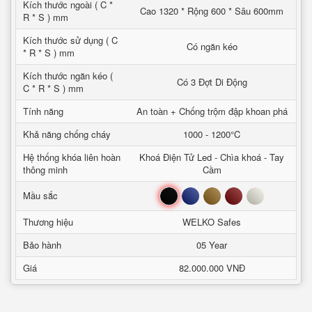
Kích thước ngoài ( C *
Cao 1320 * Rộng 600 * Sâu 600mm
R * S ) mm
Kích thước sử dụng ( C
Có ngăn kéo
* R * S ) mm
Kích thước ngăn kéo (
Có 3 Đợt Di Động
C * R * S ) mm
Tính năng
An toàn + Chống trộm đập khoan phá
Khả năng chống cháy
1000 - 1200°C
Hệ thống khóa liên hoàn
Khoá Điện Tử Led - Chìa khoá - Tay
thông minh
Cầm
Đen
Xanh
Nâu
Đỏ
Trắng
Mầu sắc
Thương hiệu
WELKO Safes
Bảo hành
05 Year
Giá
82.000.000 VNĐ