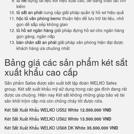
tủ file
đựng tài liệu với hiệu xuất cao, dễ dàng thao tác tìm
kiếm
tủ sắt an phát
cung cấp giải pháp quản lý hồ sơ hiệu quả
hộc tủ văn phòng bemc
thuận tiện để lưu trữ tài liệu, nhỏ
gọn dễ sắp xếp không gian
tủ hồ sơ ngân hàng
giải pháp đựng hồ sơ cho ngân hàng
gọn gàng, ngăn nắp
bàn chân sắt an phát
giải pháp văn phòng hiện đại được
khách hàng ưa chuông nhất
Bảng giá các sản phẩm két sắt
xuất khẩu cao cấp
Sản phẩm Safes được sản xuất bởi tập đoàn WELKO Safes
group. Két sắt xuất khẩu mỹ sử dụng trong các gia đình đang rất
được ưa chuộng. Hiện nay Két sắt không những giúp bảo vệ tài
sản khỏi trộm cắp mà còn chống cháy tốt được nữa.
Két Sắt Xuất Khẩu WELKO US52 White
12.500.000 VNĐ
Két Sắt Xuất Khẩu WELKO US62 White
13.500.000 VNĐ
Két Sắt Xuất Khẩu WELKO US68 DK White
35.500.000 VNĐ