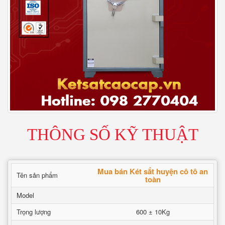
THÔNG SỐ KỸ THUẬT
Mua bán Két sắt huyện cô tô an
Tên sản phẩm
toàn
Model
Trọng lượng
600 ± 10Kg