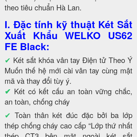
theo tiêu chuẩn Hà Lan.
I. Đặc tính kỹ thuật Két Sắt
Xuất Khẩu WELKO US62
FE Black
:
✔
Két sắt khóa vân tay Điện tử Theo Ý
Muốn thế hệ mới cài vân tay cùng mật
mã và thay đổi tùy ý.
Két có kết cấu an toàn vững chắc,
✔
an toàn, chống cháy
✔
Toàn thân két đúc đặc bởi ba lớp
thép chống cháy cao cấp “Lớp thứ nhất
thép CT3 bên mặt ngoài két sắt