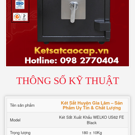
THÔNG SỐ KỸ THUẬT
Két Sắt Huyện Gia Lâm – Sản
Tên sản phẩm
Phẩm Uy Tín & Chất Lượng
Két Sắt Xuất Khẩu WELKO US62 FE
Model
Black
Trọng lượng
180 ± 10Kg