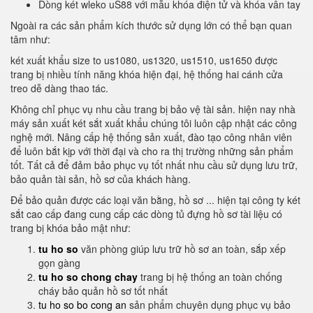
Dòng két wleko uS88 với mẫu khóa điện tử và khóa vân tay
Ngoài ra các sản phẩm kích thước sử dụng lớn có thể bạn quan
tâm như:
két xuất khẩu size to us1080, us1320, us1510, us1650 được
trang bị nhiều tính năng khóa hiện đại, hệ thống hai cánh cửa
treo dễ dàng thao tác.
Không chỉ phục vụ nhu cầu trang bị bảo vệ tài sản. hiện nay nhà
máy sản xuất két sắt xuất khẩu chúng tôi luôn cập nhật các công
nghệ mới. Nâng cấp hệ thống sản xuất, đào tạo công nhân viên
để luôn bắt kịp với thời đại và cho ra thị trường những sản phẩm
tốt. Tất cả để đảm bảo phục vụ tốt nhất nhu cầu sử dụng lưu trữ,
bảo quản tài sản, hồ sơ của khách hàng.
Để bảo quản được các loại văn bằng, hồ sơ ... hiện tại công ty két
sắt cao cấp đang cung cấp các dòng tủ đựng hồ sơ tài liệu có
trang bị khóa bảo mật như:
tu ho so
văn phòng giúp lưu trữ hồ sơ an toàn, sắp xếp
gọn gàng
tu ho so chong chay
trang bị hệ thống an toàn chống
cháy bảo quản hồ sơ tốt nhất
tu ho so bo cong an
sản phẩm chuyên dụng phục vụ bảo