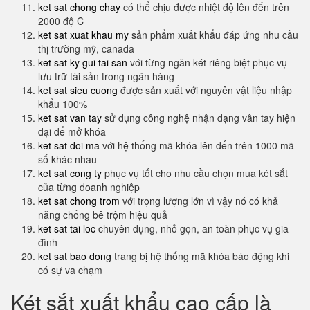
ket sat chong chay
có thể chịu được nhiệt độ lên đến trên
2000 độ C
ket sat xuat khau my
sản phẩm xuất khẩu đáp ứng nhu cầu
thị trường mỹ, canada
ket sat ky gui tai san
với từng ngăn két riêng biệt phục vụ
lưu trữ tài sản trong ngân hàng
ket sat sieu cuong
được sản xuất với nguyên vật liệu nhập
khẩu 100%
ket sat van tay
sử dụng công nghệ nhận dạng vân tay hiện
đại để mở khóa
ket sat doi ma
với hệ thống mã khóa lên đến trên 1000 mã
số khác nhau
ket sat cong ty
phục vụ tốt cho nhu cầu chọn mua két sắt
của từng doanh nghiệp
ket sat chong trom
với trọng lượng lớn vì vậy nó có khả
năng chống bê trộm hiệu quả
ket sat tai loc
chuyên dụng, nhỏ gọn, an toàn phục vụ gia
đình
ket sat bao dong
trang bị hệ thống mã khóa báo động khi
có sự va chạm
Két sắt xuất khẩu cao cấp là