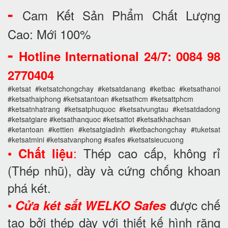
-
Cam Kết Sản Phẩm Chất Lượng
Cao: Mới 100%
-
Hotline International 24/7: 0084 98
2770404
#ketsat #ketsatchongchay #ketsatdanang #ketbac #ketsathanoi
#ketsathaiphong #ketsatantoan #ketsathcm #ketsattphcm
#ketsatnhatrang #ketsatphuquoc #ketsatvungtau #ketsatdadong
#ketsatgiare #ketsathanquoc #ketsattot #ketsatkhachsan
#ketantoan #kettien #ketsatgiadinh #ketbachongchay #tuketsat
#ketsatmini #ketsatvanphong #safes #ketsatsieucuong
•
:
Thép cao cấp, không rỉ
Chất liệu
(Thép nhũ), dày và cứng chống khoan
phá két.
•
được chế
Cửa két sắt WELKO Safes
tạo bởi thép dày với thiết kế hình răng