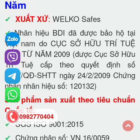
Năm
✔
:
WELKO Safes
XUẤT XỨ
✔
Nhãn hiệu BDI đã được bảo hộ tại
Việt nam do CỤC SỞ HỮU TRÍ TUỆ
CẤP TỪ NĂM 2009 (được Cục Sở Hữu
Trí Tuệ cấp theo quyết định số
3737/QĐ-SHTT ngày 24/2/2009 Chứng
nhận nhãn hiệu số: 120132)
Sản phẩm sản xuất theo tiêu chuẩn
Quốc tế:
0982770404
✔
SGS ISO 9001:2015
✔
Chứng nhận số: VN 16/0059
back