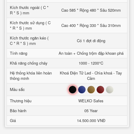
Kích thước ngoài ( C *
Cao 585 * Rộng 480 * Sâu 520mm
R * S ) mm
Kích thước sử dụng ( C
Cao 400 * Rộng 330 * Sâu 310mm
* R * S ) mm
Kích thước ngăn kéo (
Có 1 đợt di động
C * R * S ) mm
Tính năng
An toàn + Chống trộm đập khoan phá
Khả năng chống cháy
1000 - 1200°C
Hệ thống khóa liên hoàn
Khoá Điện Tử Led - Chìa khoá - Tay
thông minh
Cầm
Đen
Xanh
Nâu
Đỏ
Trắng
Mầu sắc
Thương hiệu
WELKO Safes
Bảo hành
05 Year
Giá
14.500.000 VNĐ