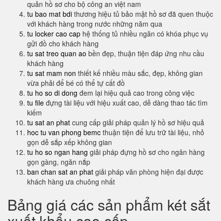
quản hồ sơ cho bộ công an việt nam
tu bao mat bdi
thương hiệu tủ bảo mật hồ sơ đã quen thuộc
với khách hàng trong nước những năm qua
tu locker cao cap
hệ thống tủ nhiều ngăn có khóa phục vụ
gửi đồ cho khách hàng
tu sat treo quan ao
bền đẹp, thuận tiện đáp ứng nhu cầu
khách hàng
tu sat mam non
thiết kế nhiều màu sắc, đẹp, không gian
vừa phải để bé có thể tự cất đồ
tu ho so di dong
đem lại hiệu quả cao trong công việc
tu file
đựng tài liệu với hiệu xuất cao, dễ dàng thao tác tìm
kiếm
tu sat an phat
cung cấp giải pháp quản lý hồ sơ hiệu quả
hoc tu van phong bemc
thuận tiện để lưu trữ tài liệu, nhỏ
gọn dễ sắp xếp không gian
tu ho so ngan hang
giải pháp đựng hồ sơ cho ngân hàng
gọn gàng, ngăn nắp
ban chan sat an phat
giải pháp văn phòng hiện đại được
khách hàng ưa chuông nhất
Bảng giá các sản phẩm két sắt
xuất khẩu cao cấp