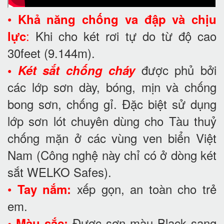
•
Khả năng chống va đập và chịu
:
Khi cho két rơi tự do từ độ cao
lực
30feet
(9.144m).
được phủ bởi
•
Két sắt chống cháy
các lớp sơn dày, bóng, mịn và chống
bong sơn, chống gỉ. Đặc biệt sử dụng
lớp sơn lót chuyên dùng cho Tàu thuỷ
chống mặn ở các vùng ven biển Việt
Nam (Công nghệ này chỉ có ở dòng két
sắt WELKO Safes).
•
xếp gọn, an toàn cho trẻ
Tay nắm:
em.
Được sơn màu Black sang
• Màu sắc: