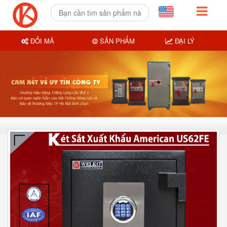
ĐỔI MÃ
SẢN PHẨM
ĐẠI LÝ