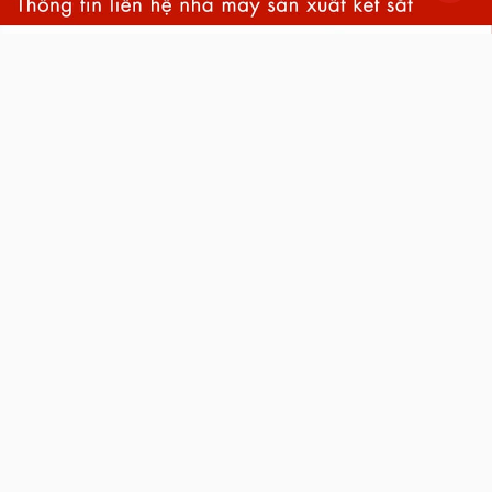
back
to
top