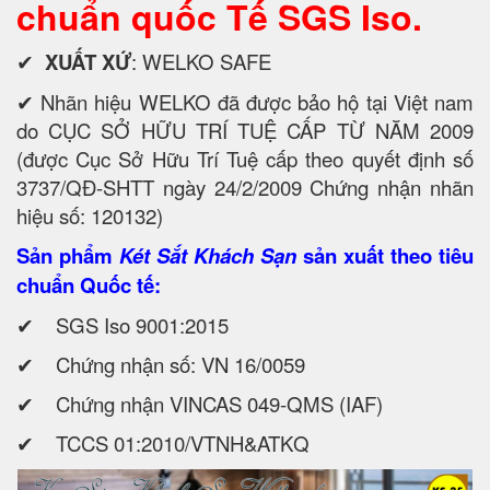
chuẩn quốc Tế SGS Iso.
✔
XUẤT XỨ
: WELKO SAFE
✔ Nhãn hiệu WELKO đã được bảo hộ tại Việt nam
do CỤC SỞ HỮU TRÍ TUỆ CẤP TỪ NĂM 2009
(được Cục Sở Hữu Trí Tuệ cấp theo quyết định số
3737/QĐ-SHTT ngày 24/2/2009 Chứng nhận nhãn
hiệu số: 120132)
Sản phẩm
Két Sắt Khách Sạn
sản xuất theo tiêu
chuẩn Quốc tế:
✔ SGS Iso 9001:2015
✔ Chứng nhận số: VN 16/0059
✔ Chứng nhận VINCAS 049-QMS (IAF)
✔ TCCS 01:2010/VTNH&ATKQ