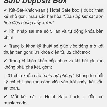
Safe Deposit Box
✔ Két-Sắt-Khách-sạn { Hotel Safe box } được thiết
kế nhỏ gọn, màu sắc hài hòa
“Toàn bộ két sắt s
ơn
tĩnh điện chống trầy xước”
✔ Khi nhập sai mã số 3 lần và tự động khóa bàn
phím.
✔ Trang bị khóa kỹ thuật số giúp việc đóng mở két
thuận tiện gồm: 01 khóa điện tử, 02 chốt inox
✔ Trang bị khóa khẩn cấp phục vụ khi hết pin mà
không phải phá két, gồm:
+ 01 chìa khẩn cấp
“chìa dự phòng”
. Không tốn bất
kỳ chi phí nào mà công việc vẫn trôi chảy, két vẫn
an toàn..
✔ Mỗi két sắt < Hotel Safe Lock > đều có
mastercode.