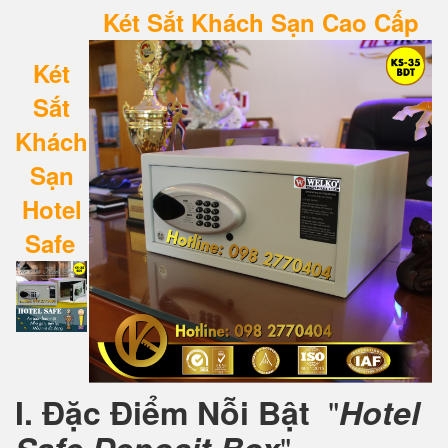
Két Sắt Khách Sạn Cao Cấp
Két
Sắt
Khách
Sạn
Hotel
Safe
"
I. Đặc Điểm Nỗi Bật
Hotel
"