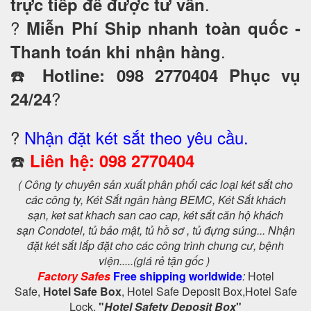
.
trực tiếp để được tư vấn
?
Miễn Phí Ship nhanh toàn quốc -
.
Thanh toán khi nhận hàng
☎️
Hotline: 098 2770404 Phục vụ
?
24/24
?
Nhận đặt két sắt theo yêu cầu.
☎️
Liên hệ: 098 2770404
( Công ty chuyên sản xuất phân phối các loại két sắt cho
các công ty, Két Sắt ngân hàng BEMC, Két Sắt khách
sạn,
ket sat khach san cao cap, két sắt căn hộ khách
sạn Condotel,
tủ bảo mật, tủ hồ sơ , tủ đựng súng... Nhận
đặt két sắt lắp đặt cho các công trình chung cư, bệnh
viện.....(giá rẻ tận gốc )
Factory Safes
Free shipping worldwide
:
Hotel
Safe,
Hotel Safe Box
, Hotel Safe Deposit Box,Hotel Safe
Lock,
"
Hotel Safety Deposit Box
"