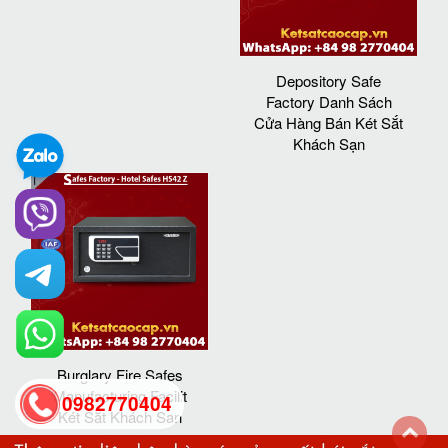
Depository Safe
Factory Danh Sách
Cửa Hàng Bán Két Sắt
Khách Sạn
Burglary Fire Safes
Manufacturing Facilit
0982770404
Két Sắt Khách Sạn