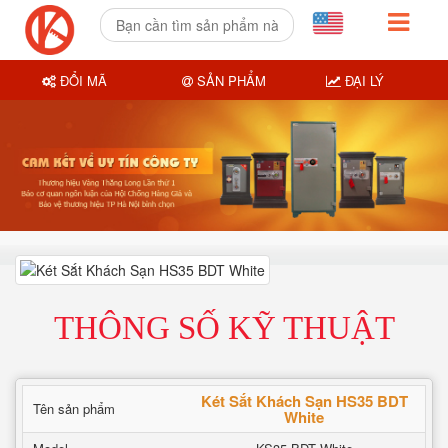
ĐỔI MÃ
SẢN PHẨM
ĐẠI LÝ
THÔNG SỐ KỸ THUẬT
Két Sắt Khách Sạn HS35 BDT
Tên sản phẩm
White