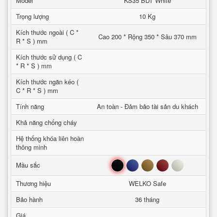
Model
KS35 BDT White
Trọng lượng
10 Kg
Kích thước ngoài ( C *
Cao 200 * Rộng 350 * Sâu 370 mm
R * S ) mm
Kích thước sử dụng ( C
* R * S ) mm
Kích thước ngăn kéo (
C * R * S ) mm
Tính năng
An toàn - Đảm bảo tài sản du khách
Khả năng chống cháy
Hệ thống khóa liên hoàn
thông minh
Đen
Xanh
Nâu
Đỏ
Trắng
Mầu sắc
Thương hiệu
WELKO Safe
Bảo hành
36 tháng
Giá