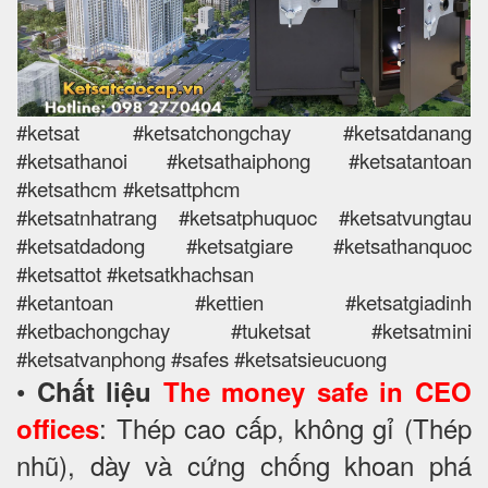
#ketsat #ketsatchongchay #ketsatdanang
#ketsathanoi #ketsathaiphong #ketsatantoan
#ketsathcm #ketsattphcm
#ketsatnhatrang #ketsatphuquoc #ketsatvungtau
#ketsatdadong #ketsatgiare #ketsathanquoc
#ketsattot #ketsatkhachsan
#ketantoan #kettien #ketsatgiadinh
#ketbachongchay #tuketsat #ketsatmini
#ketsatvanphong #safes #ketsatsieucuong
•
Chất liệu
The money safe in CEO
: Thép cao cấp, không gỉ (Thép
offices
nhũ), dày và cứng chống khoan phá