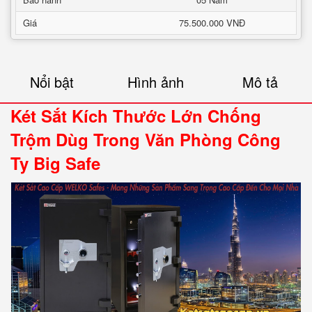
Giá
75.500.000 VNĐ
Nổi bật
Hình ảnh
Mô tả
Két Sắt Kích Thước Lớn Chống
Trộm Dùg Trong Văn Phòng Công
Ty Big Safe