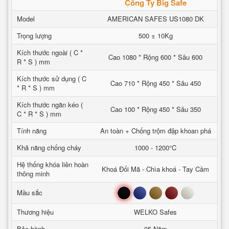
Công Ty Big Safe
Model
AMERICAN SAFES US1080 DK
Trọng lượng
500 ± 10Kg
Kích thước ngoài ( C *
Cao 1080 * Rộng 600 * Sâu 600
R * S ) mm
Kích thước sử dụng ( C
Cao 710 * Rộng 450 * Sâu 450
* R * S ) mm
Kích thước ngăn kéo (
Cao 100 * Rộng 450 * Sâu 350
C * R * S ) mm
Tính năng
An toàn + Chống trộm đập khoan phá
Khả năng chống cháy
1000 - 1200°C
Hệ thống khóa liên hoàn
Khoá Đổi Mã - Chìa khoá - Tay Cầm
thông minh
Đen
Xanh
Nâu
Đỏ
Trắng
Mầu sắc
Thương hiệu
WELKO Safes
Bảo hành
05 Năm