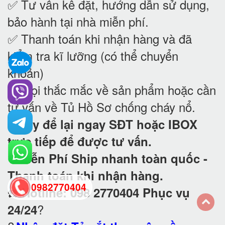
✅ Tư vấn kê đặt, hướng dẫn sử dụng,
bảo hành tại nhà
miễn phí.
✅ Thanh toán khi nhận hàng và đã
kiểm tra kĩ lưỡng (có thể chuyển
khoản)
✅ Mọi thắc mắc về sản phẩm hoặc cần
tư vấn về Tủ Hồ Sơ chống cháy nổ
.
?
Hãy để lại ngay SĐT hoặc IBOX
trực tiếp để được tư vấn.
?
Miễn Phí Ship nhanh toàn quốc -
Thanh toán khi nhận hàng.
0982770404
☎️
Hotline: 098 2770404 Phục vụ
?
24/24
back